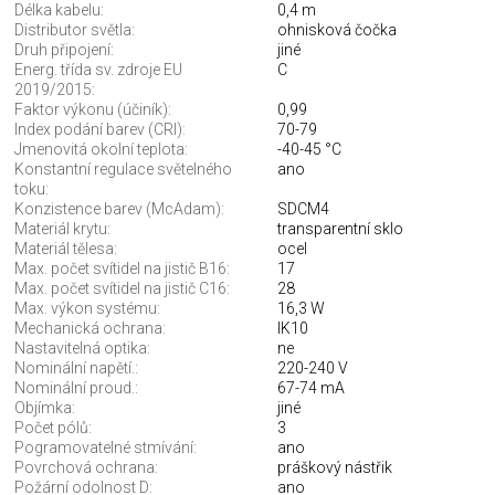
Délka kabelu:
0,4 m
Distributor světla:
ohnisková čočka
Druh připojení:
jiné
Energ. třída sv. zdroje EU
C
2019/2015:
Faktor výkonu (účiník):
0,99
Index podání barev (CRI):
70-79
Jmenovitá okolní teplota:
-40-45 °C
Konstantní regulace světelného
ano
toku:
Konzistence barev (McAdam):
SDCM4
Materiál krytu:
transparentní sklo
Materiál tělesa:
ocel
Max. počet svítidel na jistič B16:
17
Max. počet svítidel na jistič C16:
28
Max. výkon systému:
16,3 W
Mechanická ochrana:
IK10
Nastavitelná optika:
ne
Nominální napětí.:
220-240 V
Nominální proud.:
67-74 mA
Objímka:
jiné
Počet pólů:
3
Pogramovatelné stmívání:
ano
Povrchová ochrana:
práškový nástřik
Požární odolnost D:
ano