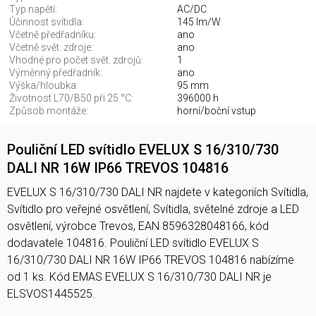
Typ napětí:
AC/DC
Účinnost svítidla:
145 lm/W
Včetně předřadníku:
ano
Včetně svět. zdroje:
ano
Vhodné pro počet svět. zdrojů:
1
Výměnný předřadník:
ano
Výška/hloubka:
95 mm
Životnost L70/B50 při 25 °C:
396000 h
Způsob montáže:
horní/boční vstup
Pouliční LED svítidlo EVELUX S 16/310/730
DALI NR 16W IP66 TREVOS 104816
EVELUX S 16/310/730 DALI NR najdete v kategoriích Svítidla,
Svítidlo pro veřejné osvětlení, Svítidla, světelné zdroje a LED
osvětlení, výrobce Trevos, EAN 8596328048166, kód
dodavatele 104816. Pouliční LED svítidlo EVELUX S
16/310/730 DALI NR 16W IP66 TREVOS 104816 nabízíme
od 1 ks. Kód EMAS EVELUX S 16/310/730 DALI NR je
ELSVOS1445525.