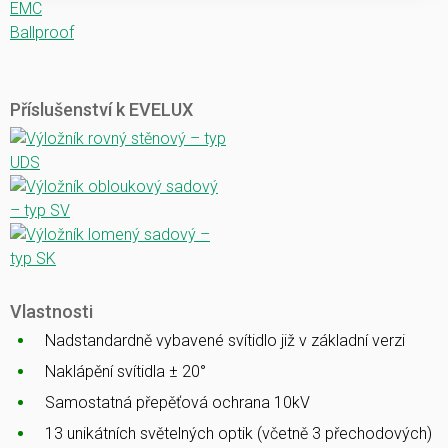
EMC
Ballproof
Příslušenství k EVELUX
Vlastnosti
Nadstandardně vybavené svítidlo již v základní verzi
Naklápění svítidla ± 20°
Samostatná přepěťová ochrana 10kV
13 unikátních světelných optik (včetně 3 přechodových)