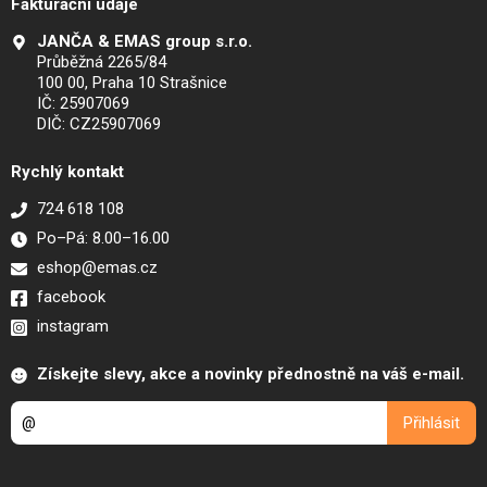
Fakturační údaje
JANČA & EMAS group s.r.o.
Průběžná 2265/84
100 00, Praha 10 Strašnice
IČ: 25907069
DIČ: CZ25907069
Rychlý kontakt
724 618 108
Po–Pá: 8.00–16.00
eshop@emas.cz
facebook
instagram
Získejte slevy, akce a novinky přednostně na váš e-mail.