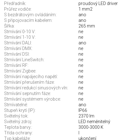
Předřadník:
proudový LED driver
Průřez vodiče:
1 mm2
S bezdrátovým ovládáním:
ano
S připojovacím kabelem:
ano
Šířka:
265 mm
Stmívání 0-10 V:
ne
Stmívání 1-10 V:
ne
Stmívání DALI:
ano
Stmívání DMX:
ne
Stmívání DSI:
ne
Stmívání LineSwitch:
ne
Stmívání RF:
ne
Stmívání Zigbee:
ne
Stmívání napájecího napětí:
ne
Stmívání přerušením fáze:
ne
Stmívání redukcí sinusových vln:
ne
Stmívání sepnutím fáze:
ne
Stmívání systémem výrobce:
ne
Stmívatelné:
ano
Stupeň krytí (IP):
IP66
Světelný tok:
2370 lm
Světelný zdroj:
LED neměnitelný
Teplota barvy.:
3000-3000 K
Třída ochrany:
I
Typ kabeláže:
ukončení