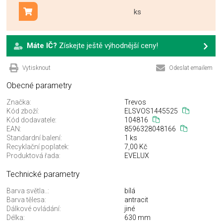
ks
Přidat do košíku
Máte IČ?
Získejte ještě výhodnější ceny!
Vytisknout
Odeslat emailem
Obecné parametry
Značka:
Trevos
Kód zboží:
ELSVOS1445525
Kód dodavatele:
104816
EAN:
8596328048166
Standardní balení:
1 ks
Recyklační poplatek:
7,00 Kč
Produktová řada:
EVELUX
Technické parametry
Barva světla..:
bílá
Barva tělesa:
antracit
Dálkové ovládání:
jiné
Délka:
630 mm