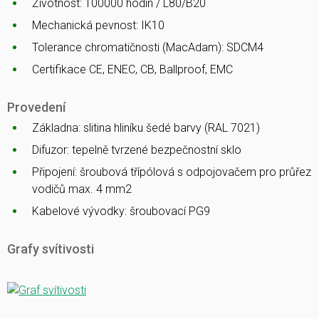
Životnost: 100000 hodin / L80/B20
Mechanická pevnost: IK10
Tolerance chromatičnosti (MacAdam): SDCM4
Certifikace CE, ENEC, CB, Ballproof, EMC
Provedení
Základna: slitina hliníku šedé barvy (RAL 7021)
Difuzor: tepelně tvrzené bezpečnostní sklo
Připojení: šroubová třípólová s odpojovačem pro průřez
vodičů max. 4 mm2
Kabelové vývodky: šroubovací PG9
Grafy svítivosti