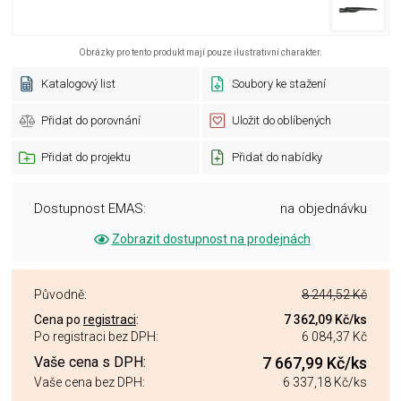
Obrázky pro tento produkt mají pouze ilustrativní charakter.
Katalogový list
Soubory ke stažení
Přidat do porovnání
Uložit do oblíbených
Přidat do projektu
Přidat do nabídky
Dostupnost EMAS:
na objednávku
Zobrazit dostupnost na prodejnách
Původně:
8 244,52 Kč
Cena po
registraci
:
7 362,09 Kč
/ks
Po registraci bez DPH:
6 084,37 Kč
Vaše cena s DPH:
7 667,99 Kč
/ks
Vaše cena bez DPH:
6 337,18 Kč
/ks