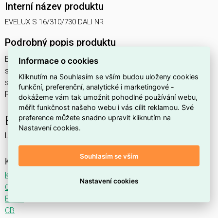
Interní název produktu
EVELUX S 16/310/730 DALI NR
Podrobný popis produktu
EVELUX S 16/310/730 DALI NR 18W IP66
Informace o cookies
svítidlo pouliční s modulem LED, spektrum 730A3, regulace
Kliknutím na Souhlasím se vším budou uloženy cookies
stmívání ovládané DALI protokolem, optika NR (Narrow
funkční, preferenční, analytické i marketingové -
Road TYPE II ME3)
dokážeme vám tak umožnit pohodlné používání webu,
měřit funkčnost našeho webu i vás cílit reklamou. Své
preference můžete snadno upravit kliknutím na
EVELUX
Nastavení cookies.
LED svítidlo pro osvětlení komunikací.
Souhlasím se vším
Ke stažení
Katalogový list
Nastavení cookies
CE
ENEC
CB