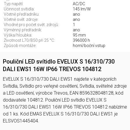
Typ napětí:
AC/DC
Účinnost svítidla:
145 lm/W
Včetně předřadníku:
ano
Včetně svět. zdroje:
ano
Vhodné pro počet svět. zdrojů:
1
Výměnný předřadník:
ano
Výška/hloubka:
95 mm
Životnost L70/B50 při 25 °C:
396000 h
Způsob montáže:
horní/boční vstup
Pouliční LED svítidlo EVELUX S 16/310/730
DALI EWS1 16W IP66 TREVOS 104812
EVELUX S 16/310/730 DALI EWS1 najdete v kategoriích
Svítidla, Svítidlo pro veřejné osvětlení, Svítidla, světelné zdroje
a LED osvětlení, výrobce Trevos, EAN 8596328048128, kód
dodavatele 104812. Pouliční LED svítidlo EVELUX S
16/310/730 DALI EWS1 16W IP66 TREVOS 104812 nabízíme
od 1 ks. Kód EMAS EVELUX S 16/310/730 DALI EWS1 je
ELSVOS1445404.