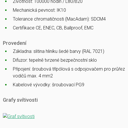
Životnost: 100000 hodin / L80/B20
Mechanická pevnost: IK10
Tolerance chromatičnosti (MacAdam): SDCM4
Certifikace CE, ENEC, CB, Ballproof, EMC
Provedení
Základna: slitina hliníku šedé barvy (RAL 7021)
Difuzor: tepelně tvrzené bezpečnostní sklo
Připojení: šroubová třípólová s odpojovačem pro průřez
vodičů max. 4 mm2
Kabelové vývodky: šroubovací PG9
Grafy svítivosti