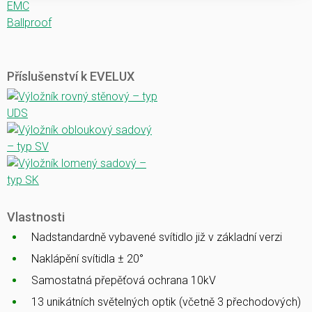
EMC
Ballproof
Příslušenství k EVELUX
Vlastnosti
Nadstandardně vybavené svítidlo již v základní verzi
Naklápění svítidla ± 20°
Samostatná přepěťová ochrana 10kV
13 unikátních světelných optik (včetně 3 přechodových)