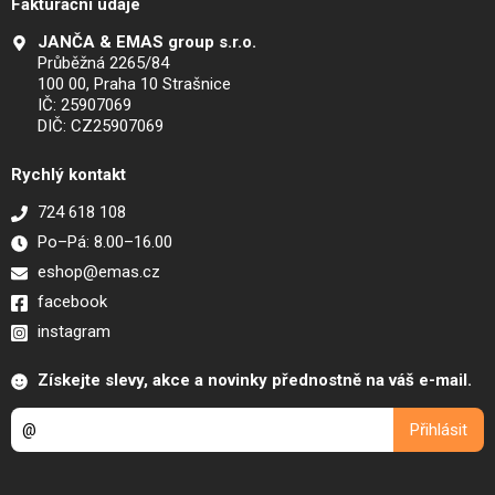
Fakturační údaje
JANČA & EMAS group s.r.o.
Průběžná 2265/84
100 00, Praha 10 Strašnice
IČ: 25907069
DIČ: CZ25907069
Rychlý kontakt
724 618 108
Po–Pá: 8.00–16.00
eshop@emas.cz
facebook
instagram
Získejte slevy, akce a novinky přednostně na váš e-mail.