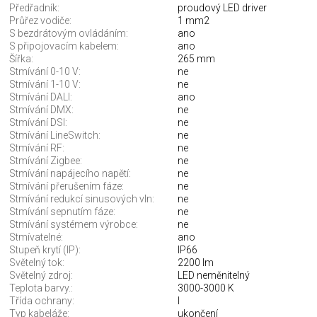
Předřadník:
proudový LED driver
Průřez vodiče:
1 mm2
S bezdrátovým ovládáním:
ano
S připojovacím kabelem:
ano
Šířka:
265 mm
Stmívání 0-10 V:
ne
Stmívání 1-10 V:
ne
Stmívání DALI:
ano
Stmívání DMX:
ne
Stmívání DSI:
ne
Stmívání LineSwitch:
ne
Stmívání RF:
ne
Stmívání Zigbee:
ne
Stmívání napájecího napětí:
ne
Stmívání přerušením fáze:
ne
Stmívání redukcí sinusových vln:
ne
Stmívání sepnutím fáze:
ne
Stmívání systémem výrobce:
ne
Stmívatelné:
ano
Stupeň krytí (IP):
IP66
Světelný tok:
2200 lm
Světelný zdroj:
LED neměnitelný
Teplota barvy.:
3000-3000 K
Třída ochrany:
I
Typ kabeláže:
ukončení