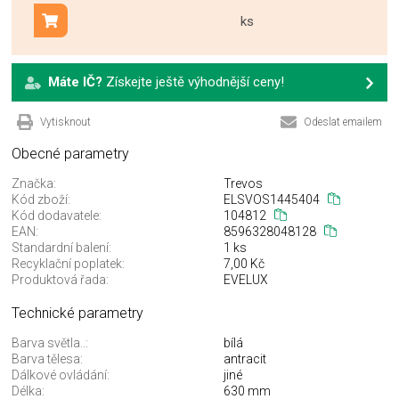
ks
Přidat do košíku
Máte IČ?
Získejte ještě výhodnější ceny!
Vytisknout
Odeslat emailem
Obecné parametry
Značka:
Trevos
Kód zboží:
ELSVOS1445404
Kód dodavatele:
104812
EAN:
8596328048128
Standardní balení:
1 ks
Recyklační poplatek:
7,00 Kč
Produktová řada:
EVELUX
Technické parametry
Barva světla..:
bílá
Barva tělesa:
antracit
Dálkové ovládání:
jiné
Délka:
630 mm