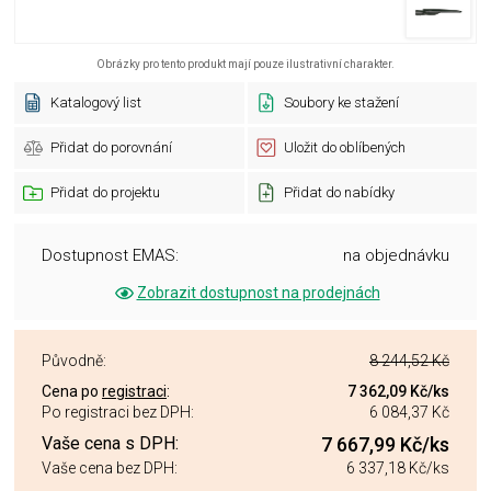
Obrázky pro tento produkt mají pouze ilustrativní charakter.
Katalogový list
Soubory ke stažení
Přidat do porovnání
Uložit do oblíbených
Přidat do projektu
Přidat do nabídky
Dostupnost EMAS:
na objednávku
Zobrazit dostupnost na prodejnách
Původně:
8 244,52 Kč
Cena po
registraci
:
7 362,09 Kč
/ks
Po registraci bez DPH:
6 084,37 Kč
Vaše cena s DPH:
7 667,99 Kč
/ks
Vaše cena bez DPH:
6 337,18 Kč
/ks