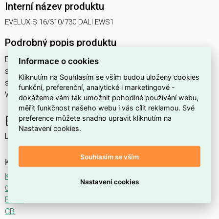
Interní název produktu
EVELUX S 16/310/730 DALI EWS1
Podrobný popis produktu
EVELUX S 16/310/730 DALI EWS1 18W IP66
Informace o cookies
svítidlo pouliční s modulem LED, spektrum 730A3, regulace
Kliknutím na Souhlasím se vším budou uloženy cookies
stmívání ovládané DALI protokolem, optika EWS1 (Extra
funkční, preferenční, analytické i marketingové -
Wide Street TYPE III - M)
dokážeme vám tak umožnit pohodlné používání webu,
měřit funkčnost našeho webu i vás cílit reklamou. Své
preference můžete snadno upravit kliknutím na
EVELUX
Nastavení cookies.
LED svítidlo pro osvětlení komunikací.
Souhlasím se vším
Ke stažení
Katalogový list
Nastavení cookies
CE
ENEC
CB