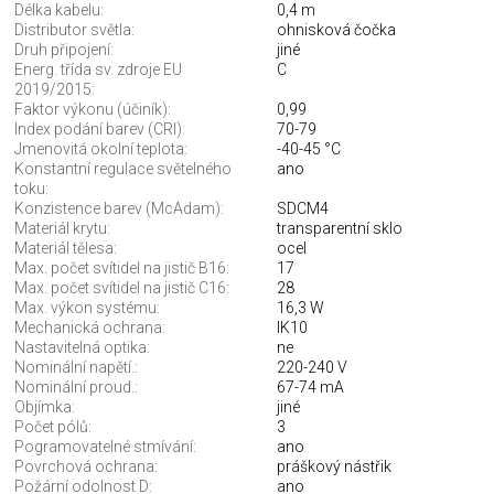
Délka kabelu:
0,4 m
Distributor světla:
ohnisková čočka
Druh připojení:
jiné
Energ. třída sv. zdroje EU
C
2019/2015:
Faktor výkonu (účiník):
0,99
Index podání barev (CRI):
70-79
Jmenovitá okolní teplota:
-40-45 °C
Konstantní regulace světelného
ano
toku:
Konzistence barev (McAdam):
SDCM4
Materiál krytu:
transparentní sklo
Materiál tělesa:
ocel
Max. počet svítidel na jistič B16:
17
Max. počet svítidel na jistič C16:
28
Max. výkon systému:
16,3 W
Mechanická ochrana:
IK10
Nastavitelná optika:
ne
Nominální napětí.:
220-240 V
Nominální proud.:
67-74 mA
Objímka:
jiné
Počet pólů:
3
Pogramovatelné stmívání:
ano
Povrchová ochrana:
práškový nástřik
Požární odolnost D:
ano