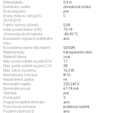
Délka kabelu:
0,4 m
Distributor světla:
ohnisková čočka
Druh připojení:
jiné
Energ. třída sv. zdroje EU
C
2019/2015:
Faktor výkonu (účiník):
0,99
Index podání barev (CRI):
70-79
Jmenovitá okolní teplota:
-40-45 °C
Konstantní regulace světelného
ano
toku:
Konzistence barev (McAdam):
SDCM4
Materiál krytu:
transparentní sklo
Materiál tělesa:
ocel
Max. počet svítidel na jistič B16:
17
Max. počet svítidel na jistič C16:
28
Max. výkon systému:
16,3 W
Mechanická ochrana:
IK10
Nastavitelná optika:
ne
Nominální napětí.:
220-240 V
Nominální proud.:
67-74 mA
Objímka:
jiné
Počet pólů:
3
Pogramovatelné stmívání:
ano
Povrchová ochrana:
práškový nástřik
Požární odolnost D:
ano