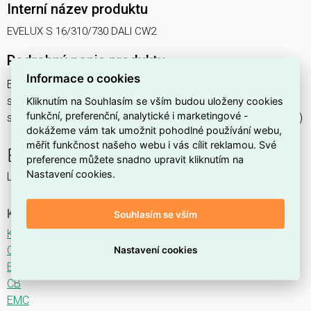
Interní název produktu
EVELUX S 16/310/730 DALI CW2
Podrobný popis produktu
Informace o cookies
EVELUX S 16/310/730 DALI CW2 18W IP66
svítidlo pouliční s modulem LED, spektrum 730A3, regulace
Kliknutím na Souhlasím se vším budou uloženy cookies
funkční, preferenční, analytické i marketingové -
stmívání ovládané DALI protokolem, optika CW2 (Crosswalk)
dokážeme vám tak umožnit pohodlné používání webu,
měřit funkčnost našeho webu i vás cílit reklamou. Své
EVELUX
preference můžete snadno upravit kliknutím na
Nastavení cookies.
LED svítidlo pro osvětlení komunikací.
Ke stažení
Souhlasím se vším
Katalogový list
CE
Nastavení cookies
ENEC
CB
EMC