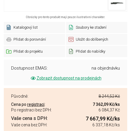
Obrázky pro tento produkt mají pouze ilustrativní charakter.
Katalogový list
Soubory ke stažení
Přidat do porovnání
Uložit do oblíbených
Přidat do projektu
Přidat do nabídky
Dostupnost EMAS:
na objednávku
Zobrazit dostupnost na prodejnách
Původně:
8 244,52 Kč
Cena po
registraci
:
7 362,09 Kč
/ks
Po registraci bez DPH:
6 084,37 Kč
Vaše cena s DPH:
7 667,99 Kč
/ks
Vaše cena bez DPH:
6 337,18 Kč
/ks