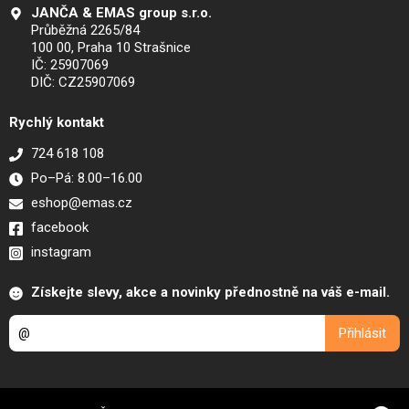
JANČA & EMAS group s.r.o.
Průběžná 2265/84
100 00, Praha 10 Strašnice
IČ: 25907069
DIČ: CZ25907069
Rychlý kontakt
724 618 108
Po–Pá: 8.00–16.00
eshop@emas.cz
facebook
instagram
Získejte slevy, akce a novinky přednostně na váš e-mail.