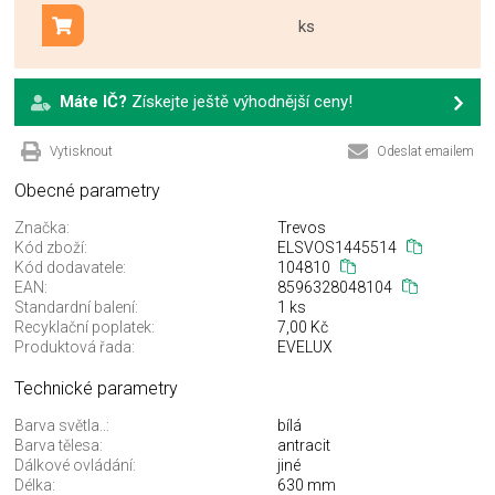
ks
Přidat do košíku
Máte IČ?
Získejte ještě výhodnější ceny!
Vytisknout
Odeslat emailem
Obecné parametry
Značka:
Trevos
Kód zboží:
ELSVOS1445514
Kód dodavatele:
104810
EAN:
8596328048104
Standardní balení:
1 ks
Recyklační poplatek:
7,00 Kč
Produktová řada:
EVELUX
Technické parametry
Barva světla..:
bílá
Barva tělesa:
antracit
Dálkové ovládání:
jiné
Délka:
630 mm