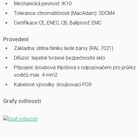
Mechanická pevnost: IK10
Tolerance chromatičnosti (MacAdam): SDCM4
Certifikace CE, ENEC, CB, Ballproof, EMC
Provedení
Základna: slitina hliníku šedé barvy (RAL 7021)
Difuzor: tepelně tvrzené bezpečnostní sklo
Připojení: šroubová třípólová s odpojovačem pro průřez
vodičů max. 4 mm2
Kabelové vývodky: šroubovací PG9
Grafy svítivosti