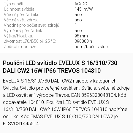
Typ napětí:
AC/DC
Účinnost svítidla:
145 lm/W
Včetně předřadníku:
ano
Včetně svět. zdroje:
ano
Vhodné pro počet svět. zdrojů:
1
Výměnný předřadník:
ano
Výška/hloubka:
95 mm
Životnost L70/B50 při 25 °C:
396000 h
Způsob montáže:
horní/boční vstup
Pouliční LED svítidlo EVELUX S 16/310/730
DALI CW2 16W IP66 TREVOS 104810
EVELUX S 16/310/730 DALI CW2 najdete v kategoriích
Svítidla, Svítidlo pro veřejné osvětlení, Svítidla, světelné zdroje
a LED osvětlení, výrobce Trevos, EAN 8596328048104, kód
dodavatele 104810. Pouliční LED svítidlo EVELUX S
16/310/730 DALI CW2 16W IP66 TREVOS 104810 nabízíme
od 1 ks. Kód EMAS EVELUX S 16/310/730 DALI CW2 je
ELSVOS1445514.