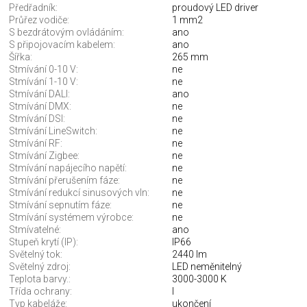
Předřadník:
proudový LED driver
Průřez vodiče:
1 mm2
S bezdrátovým ovládáním:
ano
S připojovacím kabelem:
ano
Šířka:
265 mm
Stmívání 0-10 V:
ne
Stmívání 1-10 V:
ne
Stmívání DALI:
ano
Stmívání DMX:
ne
Stmívání DSI:
ne
Stmívání LineSwitch:
ne
Stmívání RF:
ne
Stmívání Zigbee:
ne
Stmívání napájecího napětí:
ne
Stmívání přerušením fáze:
ne
Stmívání redukcí sinusových vln:
ne
Stmívání sepnutím fáze:
ne
Stmívání systémem výrobce:
ne
Stmívatelné:
ano
Stupeň krytí (IP):
IP66
Světelný tok:
2440 lm
Světelný zdroj:
LED neměnitelný
Teplota barvy.:
3000-3000 K
Třída ochrany:
I
Typ kabeláže:
ukončení