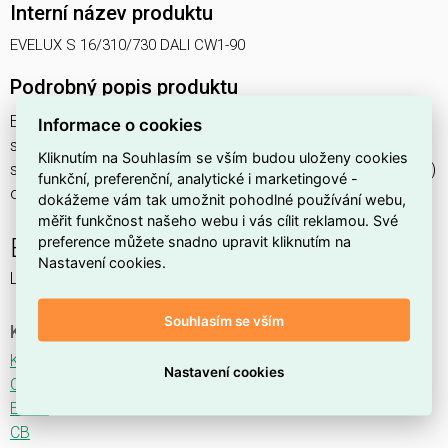
Interní název produktu
EVELUX S 16/310/730 DALI CW1-90
Podrobný popis produktu
EVELUX S 16/310/730 DALI CW1-90 18W IP66
Informace o cookies
svítidlo pouliční s modulem LED, spektrum 730A3, regulace
Kliknutím na Souhlasím se vším budou uloženy cookies
stmívání ovládané DALI protokolem, optika CW1 (Crosswalk)
funkční, preferenční, analytické i marketingové -
otočená o 90°
dokážeme vám tak umožnit pohodlné používání webu,
měřit funkčnost našeho webu i vás cílit reklamou. Své
preference můžete snadno upravit kliknutím na
EVELUX
Nastavení cookies.
LED svítidlo pro osvětlení komunikací.
Souhlasím se vším
Ke stažení
Katalogový list
Nastavení cookies
CE
ENEC
CB