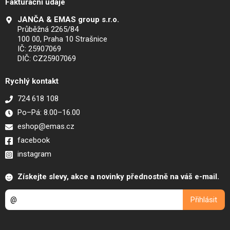
Fakturační údaje
JANČA & EMAS group s.r.o.
Průběžná 2265/84
100 00, Praha 10 Strašnice
IČ: 25907069
DIČ: CZ25907069
Rychlý kontakt
724 618 108
Po–Pá: 8.00–16.00
eshop@emas.cz
facebook
instagram
Získejte slevy, akce a novinky přednostně na váš e-mail.