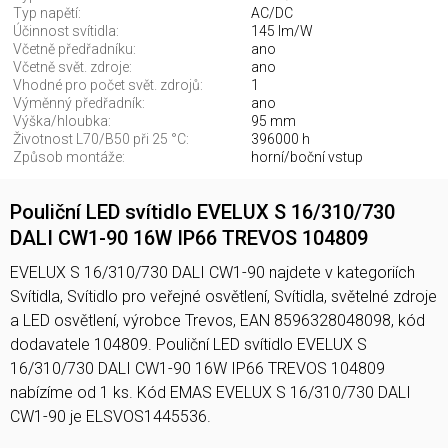
Typ napětí:
AC/DC
Účinnost svítidla:
145 lm/W
Včetně předřadníku:
ano
Včetně svět. zdroje:
ano
Vhodné pro počet svět. zdrojů:
1
Výměnný předřadník:
ano
Výška/hloubka:
95 mm
Životnost L70/B50 při 25 °C:
396000 h
Způsob montáže:
horní/boční vstup
Pouliční LED svítidlo EVELUX S 16/310/730
DALI CW1-90 16W IP66 TREVOS 104809
EVELUX S 16/310/730 DALI CW1-90 najdete v kategoriích
Svítidla, Svítidlo pro veřejné osvětlení, Svítidla, světelné zdroje
a LED osvětlení, výrobce Trevos, EAN 8596328048098, kód
dodavatele 104809. Pouliční LED svítidlo EVELUX S
16/310/730 DALI CW1-90 16W IP66 TREVOS 104809
nabízíme od 1 ks. Kód EMAS EVELUX S 16/310/730 DALI
CW1-90 je ELSVOS1445536.