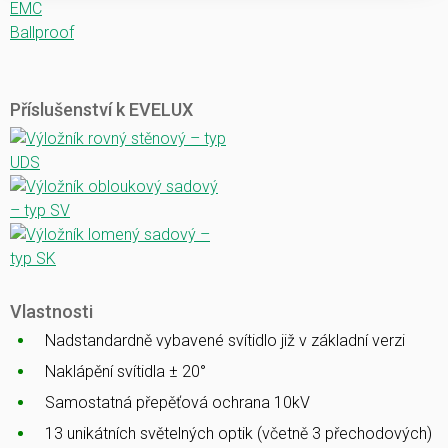
EMC
Ballproof
Příslušenství k EVELUX
Vlastnosti
Nadstandardně vybavené svítidlo již v základní verzi
Naklápění svítidla ± 20°
Samostatná přepěťová ochrana 10kV
13 unikátních světelných optik (včetně 3 přechodových)