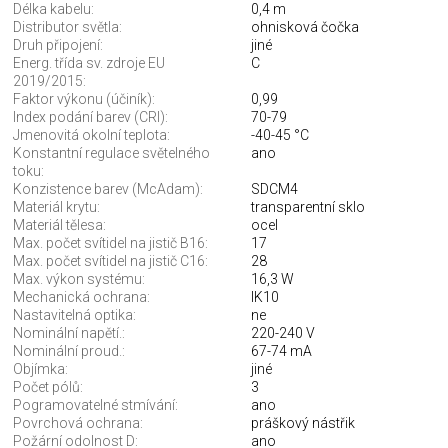
Délka kabelu:
0,4 m
Distributor světla:
ohnisková čočka
Druh připojení:
jiné
Energ. třída sv. zdroje EU
C
2019/2015:
Faktor výkonu (účiník):
0,99
Index podání barev (CRI):
70-79
Jmenovitá okolní teplota:
-40-45 °C
Konstantní regulace světelného
ano
toku:
Konzistence barev (McAdam):
SDCM4
Materiál krytu:
transparentní sklo
Materiál tělesa:
ocel
Max. počet svítidel na jistič B16:
17
Max. počet svítidel na jistič C16:
28
Max. výkon systému:
16,3 W
Mechanická ochrana:
IK10
Nastavitelná optika:
ne
Nominální napětí.:
220-240 V
Nominální proud.:
67-74 mA
Objímka:
jiné
Počet pólů:
3
Pogramovatelné stmívání:
ano
Povrchová ochrana:
práškový nástřik
Požární odolnost D:
ano