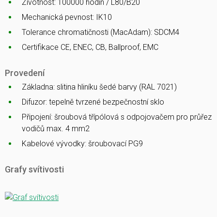
Životnost: 100000 hodin / L80/B20
Mechanická pevnost: IK10
Tolerance chromatičnosti (MacAdam): SDCM4
Certifikace CE, ENEC, CB, Ballproof, EMC
Provedení
Základna: slitina hliníku šedé barvy (RAL 7021)
Difuzor: tepelně tvrzené bezpečnostní sklo
Připojení: šroubová třípólová s odpojovačem pro průřez
vodičů max. 4 mm2
Kabelové vývodky: šroubovací PG9
Grafy svítivosti