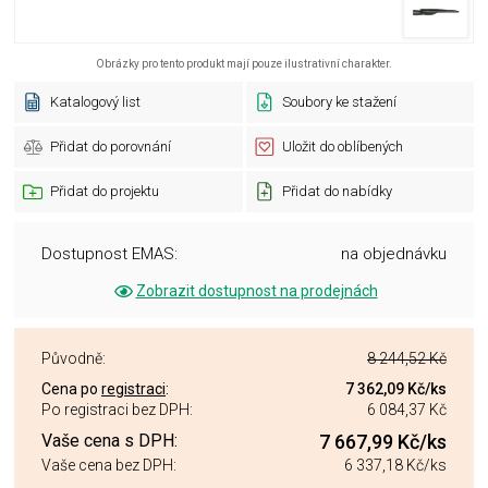
Obrázky pro tento produkt mají pouze ilustrativní charakter.
Katalogový list
Soubory ke stažení
Přidat do porovnání
Uložit do oblíbených
Přidat do projektu
Přidat do nabídky
Dostupnost EMAS:
na objednávku
Zobrazit dostupnost na prodejnách
Původně:
8 244,52 Kč
Cena po
registraci
:
7 362,09 Kč
/ks
Po registraci bez DPH:
6 084,37 Kč
Vaše cena s DPH:
7 667,99 Kč
/ks
Vaše cena bez DPH:
6 337,18 Kč
/ks