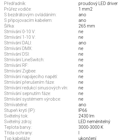
Předřadník:
proudový LED driver
Průřez vodiče:
1 mm2
S bezdrátovým ovládáním:
ano
S připojovacím kabelem:
ano
Šířka:
265 mm
Stmívání 0-10 V:
ne
Stmívání 1-10 V:
ne
Stmívání DALI:
ano
Stmívání DMX:
ne
Stmívání DSI:
ne
Stmívání LineSwitch:
ne
Stmívání RF:
ne
Stmívání Zigbee:
ne
Stmívání napájecího napětí:
ne
Stmívání přerušením fáze:
ne
Stmívání redukcí sinusových vln:
ne
Stmívání sepnutím fáze:
ne
Stmívání systémem výrobce:
ne
Stmívatelné:
ano
Stupeň krytí (IP):
IP66
Světelný tok:
2430 lm
Světelný zdroj:
LED neměnitelný
Teplota barvy.:
3000-3000 K
Třída ochrany:
I
Typ kabeláže:
ukončení