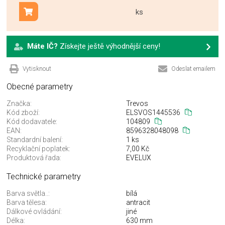
ks
Přidat do košíku
Máte IČ?
Získejte ještě výhodnější ceny!
Vytisknout
Odeslat emailem
Obecné parametry
Značka:
Trevos
Kód zboží:
ELSVOS1445536
Kód dodavatele:
104809
EAN:
8596328048098
Standardní balení:
1 ks
Recyklační poplatek:
7,00 Kč
Produktová řada:
EVELUX
Technické parametry
Barva světla..:
bílá
Barva tělesa:
antracit
Dálkové ovládání:
jiné
Délka:
630 mm