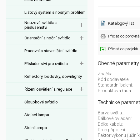
Lištový systém s nosným profilem
Nouzová svítidla a
Katalogový list
příslušenství
Přidat do porovná
Orientační a noční svítidlo
Přidat do projektu
Pracovní a stavenišťní svítidlo
Obecné parametry
Příslušenství pro svítidla
Značka:
Reflektory, bodovky, downlighty
Kód dodavatele:
Standardní balení:
Řízení osvětlení a regulace
Produktová řada:
Technické paramet
Sloupkové svítidlo
Barva světla..:
Stojací lampa
Dálkové ovládání:
Délka kabelu:
Stolní lampa
Druh připojení:
Faktor výkonu (účiník