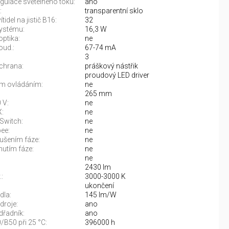
gulace světelného toku:
ano
:
transparentní sklo
tidel na jistič B16:
32
ystému:
16,3 W
optika:
ne
oud.:
67-74 mA
3
chrana:
práškový nástřik
proudový LED driver
m ovládáním:
ne
265 mm
 V:
ne
:
ne
Switch:
ne
ee:
ne
rušením fáze:
ne
nutím fáze:
ne
ne
2430 lm
:
3000-3000 K
:
ukončení
dla:
145 lm/W
droje:
ano
řadník:
ano
/B50 při 25 °C:
396000 h