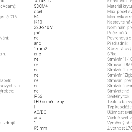
ota:
-40-45 °C
Konstantní re
McAdam):
SDCM4
Materiál krytu
ocel
Max. počet sví
jistič C16:
54
Max. výkon s
:
IK10
Nastavitelná 
220-240 V
Nominální pr
jiné
Počet pólů:
vání:
ne
Povrchová o
ano
Předřadník:
1 mm2
S bezdrátový
em:
ano
Šířka:
ne
Stmívání 1-10
ne
Stmívání DMX
ne
Stmívání Line
ne
Stmívání Zigb
apětí:
ne
Stmívání pře
sových vln:
ne
Stmívání sep
ýrobce:
ne
Stmívatelné:
IP66
Světelný tok:
LED neměnitelný
Teplota barvy.
I
Typ kabeláže
AC/DC
Účinnost svíti
ano
Včetně svět. z
. zdrojů:
1
Výměnný před
95 mm
Životnost L70