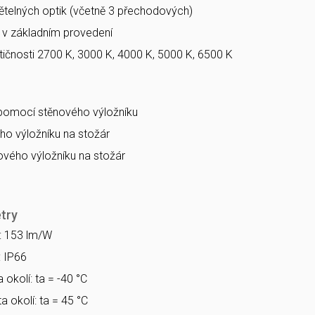
větelných optik (včetně 3 přechodových)
a v základním provedení
ičnosti 2700 K, 3000 K, 4000 K, 5000 K, 6500 K
 pomocí stěnového výložníku
o výložníku na stožár
vého výložníku na stožár
try
a: 153 lm/W
: IP66
 okolí: ta = -40 °C
a okolí: ta = 45 °C