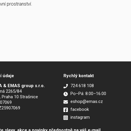
ní prostranství.
í údaje
Rychlý kontakt
 & EMAS group s.r.o.
724 618 108
ná 2265/84
Po–Pá: 8.00–16.00
, Praha 10 Strašnice
eshop@emas.cz
907069
CZ25907069
facebook
instagram
te slevy, akce a novinky přednostně na váš e-mail.