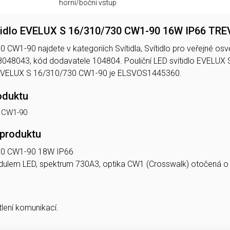
horní/boční vstup
ítidlo EVELUX S 16/310/730 CW1-90 16W IP66 TR
W1-90 najdete v kategoriích Svítidla, Svítidlo pro veřejné osvětl
048043, kód dodavatele 104804. Pouliční LED svítidlo EVEL
EVELUX S 16/310/730 CW1-90 je ELSVOS1445360.
oduktu
 CW1-90
 produktu
30 CW1-90 18W IP66
modulem LED, spektrum 730A3, optika CW1 (Crosswalk) otočená o
tlení komunikací.