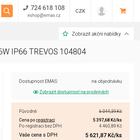
724 618 108
CZK
eshop@emas.cz
Zobrazit akční nabídky
 16W IP66 TREVOS 104804
Dostupnost EMAS:
na objednávku
Zobrazit dostupnost na prodejnách
Původně:
6 044,39 Kč
Cena po
registraci
:
5 397,68 Kč
/ks
Po registraci bez DPH:
4 460,89 Kč
Vaše cena s DPH:
5 621,87 Kč
/ks