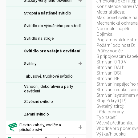
Stožáry veřejného osvětlení
Jmenovitá okolní tepl
Konzistence barev (
Materiál tělesa:
Stropní a nástěnné svítidlo
Max. počet svítidel na 
Mechanická ochrana
Svítidlo do výbušného prostředí
Nominální napětí.:
Objímka:
Svítidlo na stroje
Pogramovatelné stmí
Požární odolnost D:
Průřez vodiče:
Svítidlo pro veřejné osvětlení
S připojovacím kabel
Stmívání 0-10 V:
Svítilny
Stmívání DALI:
Stmívání DSI:
Tubusové, trubkové svítidlo
Stmívání RF:
Stmívání napájecího n
Vánoční, dekorativní a párty
Stmívání redukcí sinu
osvětlení
Stmívání systémem v
Stupeň krytí (IP):
Závěsné svítidlo
Světelný zdroj:
Třída ochrany:
Zemní svítidlo
Typ napětí:
Včetně předřadníku:
Elektro kabely, vodiče a
Vhodné pro počet svět
příslušenství
Výška/hloubka: