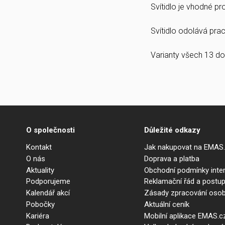
Svítidlo je vhodné p
Svítidlo odolává prach
Varianty všech 13 do
O společnosti
Důležité odkazy
Kontakt
Jak nakupovat na EMAS
O nás
Doprava a platba
Aktuality
Obchodní podmínky int
Podporujeme
Reklamační řád a postup
Kalendář akcí
Zásady zpracování osob
Pobočky
Aktuální ceník
Kariéra
Mobilní aplikace EMAS.c