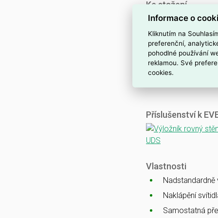
Ke stažení
Informace o cook
Katalogový list
CE
Kliknutím na Souhlasí
ENEC
preferenční, analytic
pohodlné používání we
CB
reklamou. Své prefere
EMC
cookies.
Ballproof
Příslušenství k E
Vlastnosti
Nadstandardně vy
Naklápění svítid
Samostatná pře