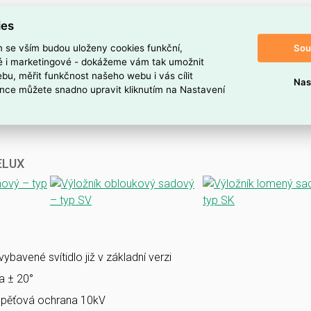
ies
Sou
m se vším budou uloženy cookies funkční,
ké i marketingové - dokážeme vám tak umožnit
bu, měřit funkčnost našeho webu i vás cílit
Nas
nce můžete snadno upravit kliknutím na Nastavení
VELUX
bavené svítidlo již v základní verzi
la ± 20°
pěťová ochrana 10kV