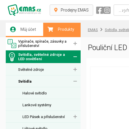
Prodejny EMAS
Můj účet
Produkty
EMAS
Svítidla, světe
Vypínače, spínače, zásuvky a
příslušenství
Pouliční LE
Svítidla, světelné zdroje a
LED osvětlení
Světelné zdroje
Svítidla
Halové svítidlo
Lankové systémy
LED Pásek a příslušenství
Lištové svítidlo