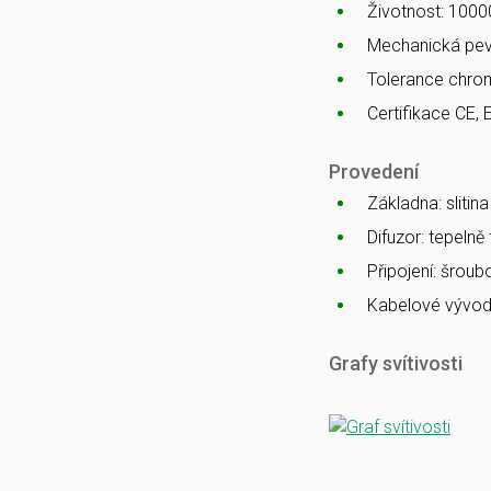
Životnost: 1000
Mechanická pev
Tolerance chro
Certifikace CE, 
Provedení
Základna: slitin
Difuzor: tepelně
Připojení: šrou
Kabelové vývod
Grafy svítivosti