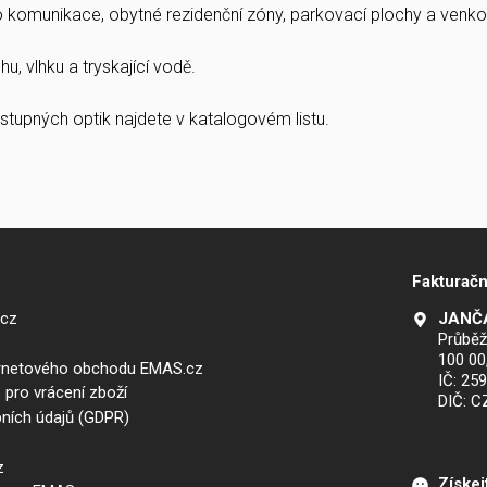
ro komunikace, obytné rezidenční zóny, parkovací plochy a venkov
u, vlhku a tryskající vodě.
stupných optik najdete v katalogovém listu.
Fakturačn
.cz
JANČA
Průběž
100 00
ernetového obchodu EMAS.cz
IČ: 25
 pro vrácení zboží
DIČ: 
ních údajů (GDPR)
z
Získej