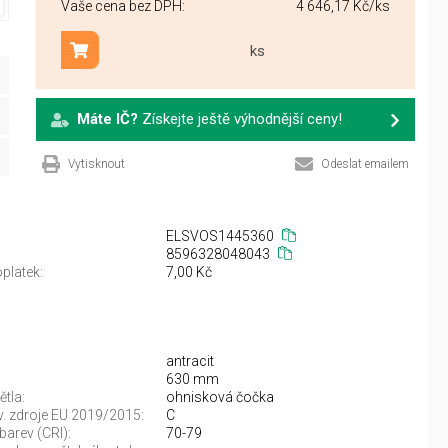
Vaše cena bez DPH:
4 646,17 Kč
/ks
ks
Přidat do košíku
Máte IČ?
Získejte ještě výhodnější ceny!
Vytisknout
Odeslat emailem
ELSVOS1445360
8596328048043
platek:
7,00 Kč
antracit
630 mm
ětla:
ohnisková čočka
sv. zdroje EU 2019/2015:
C
barev (CRI):
70-79