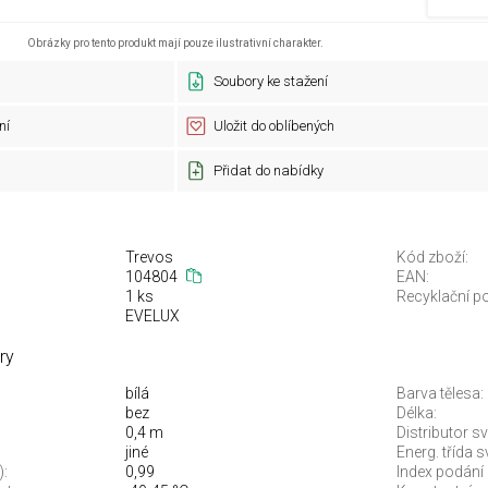
Obrázky pro tento produkt mají pouze ilustrativní charakter.
Soubory ke stažení
ní
Uložit do oblíbených
Přidat do nabídky
Trevos
Kód zboží:
104804
EAN:
1 ks
Recyklační po
EVELUX
ry
bílá
Barva tělesa:
bez
Délka:
0,4 m
Distributor sv
jiné
Energ. třída 
):
0,99
Index podání 