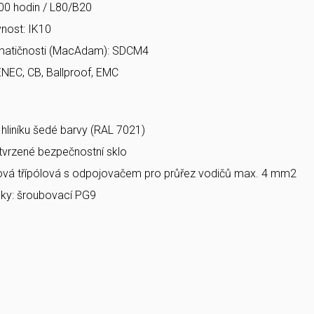
00 hodin / L80/B20
nost: IK10
matičnosti (MacAdam): SDCM4
ENEC, CB, Ballproof, EMC
a hliníku šedé barvy (RAL 7021)
 tvrzené bezpečnostní sklo
bová třípólová s odpojovačem pro průřez vodičů max. 4 mm2
ky: šroubovací PG9