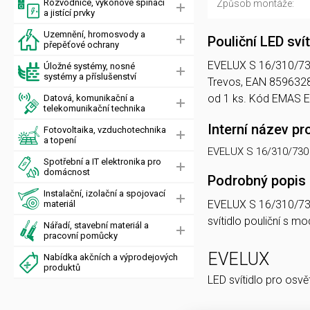
Rozvodnice, výkonové spínací
Způsob montáže:
a jistící prvky
Uzemnění, hromosvody a
Pouliční LED sv
přepěťové ochrany
EVELUX S 16/310/730 C
Úložné systémy, nosné
systémy a příslušenství
Trevos, EAN 8596328
od 1 ks. Kód EMAS 
Datová, komunikační a
telekomunikační technika
Interní název pr
Fotovoltaika, vzduchotechnika
a topení
EVELUX S 16/310/730
Spotřební a IT elektronika pro
domácnost
Podrobný popis
Instalační, izolační a spojovací
EVELUX S 16/310/7
materiál
svítidlo pouliční s 
Nářadí, stavební materiál a
pracovní pomůcky
EVELUX
Nabídka akčních a výprodejových
produktů
LED svítidlo pro osvě