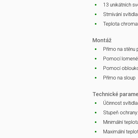
13 unikátních s
Stmívání svítidl
Teplota chromat
Montáž
Přímo na stěnu
Pomocí lomenéh
Pomocí oblouko
Přímo na sloup
Technické parame
Účinnost svítidl
Stupeň ochrany
Minimální teplota
Maximální teplot