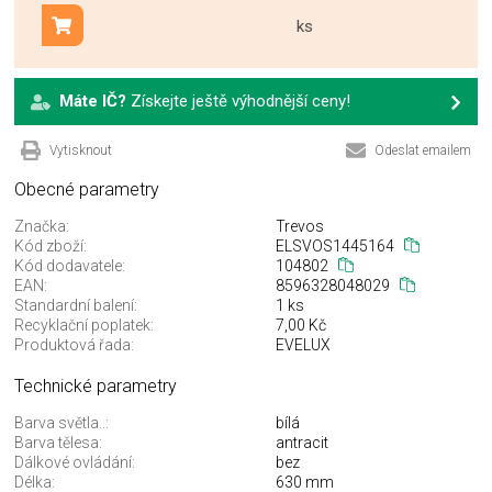
ks
Přidat do košíku
Máte IČ?
Získejte ještě výhodnější ceny!
Vytisknout
Odeslat emailem
Obecné parametry
Značka:
Trevos
Kód zboží:
ELSVOS1445164
Kód dodavatele:
104802
EAN:
8596328048029
Standardní balení:
1 ks
Recyklační poplatek:
7,00 Kč
Produktová řada:
EVELUX
Technické parametry
Barva světla..:
bílá
Barva tělesa:
antracit
Dálkové ovládání:
bez
Délka:
630 mm