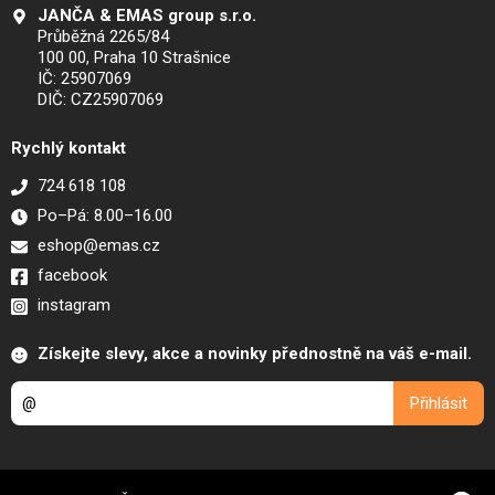
JANČA & EMAS group s.r.o.
Průběžná 2265/84
100 00, Praha 10 Strašnice
IČ: 25907069
DIČ: CZ25907069
Rychlý kontakt
724 618 108
Po–Pá: 8.00–16.00
eshop@emas.cz
facebook
instagram
Získejte slevy, akce a novinky přednostně na váš e-mail.