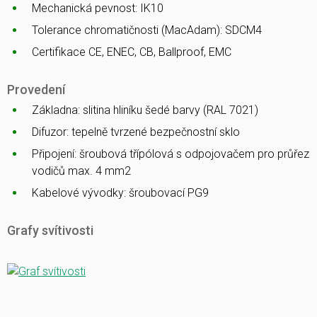
Mechanická pevnost: IK10
Tolerance chromatičnosti (MacAdam): SDCM4
Certifikace CE, ENEC, CB, Ballproof, EMC
Provedení
Základna: slitina hliníku šedé barvy (RAL 7021)
Difuzor: tepelně tvrzené bezpečnostní sklo
Připojení: šroubová třípólová s odpojovačem pro průřez
vodičů max. 4 mm2
Kabelové vývodky: šroubovací PG9
Grafy svítivosti