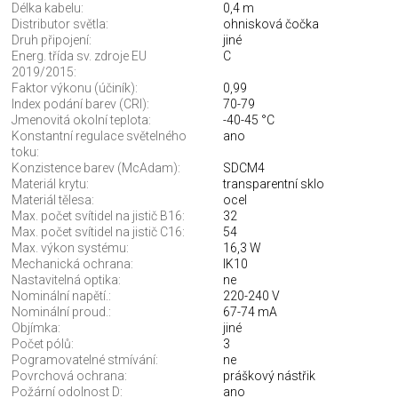
Délka kabelu:
0,4 m
Distributor světla:
ohnisková čočka
Druh připojení:
jiné
Energ. třída sv. zdroje EU
C
2019/2015:
Faktor výkonu (účiník):
0,99
Index podání barev (CRI):
70-79
Jmenovitá okolní teplota:
-40-45 °C
Konstantní regulace světelného
ano
toku:
Konzistence barev (McAdam):
SDCM4
Materiál krytu:
transparentní sklo
Materiál tělesa:
ocel
Max. počet svítidel na jistič B16:
32
Max. počet svítidel na jistič C16:
54
Max. výkon systému:
16,3 W
Mechanická ochrana:
IK10
Nastavitelná optika:
ne
Nominální napětí.:
220-240 V
Nominální proud.:
67-74 mA
Objímka:
jiné
Počet pólů:
3
Pogramovatelné stmívání:
ne
Povrchová ochrana:
práškový nástřik
Požární odolnost D:
ano