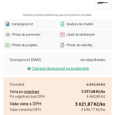
Obrázky pro tento produkt mají pouze ilustrativní charakter.
Katalogový list
Soubory ke stažení
Přidat do porovnání
Uložit do oblíbených
Přidat do projektu
Přidat do nabídky
Dostupnost EMAS:
na objednávku
Zobrazit dostupnost na prodejnách
Původně:
6 044,39 Kč
Cena po
registraci
:
5 397,68 Kč
/ks
Po registraci bez DPH:
4 460,89 Kč
Vaše cena s DPH:
5 621,87 Kč
/ks
Vaše cena bez DPH:
4 646,17 Kč
/ks