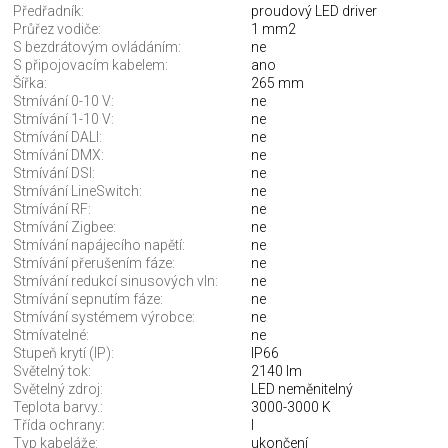
Předřadník:
proudový LED driver
Průřez vodiče:
1 mm2
S bezdrátovým ovládáním:
ne
S připojovacím kabelem:
ano
Šířka:
265 mm
Stmívání 0-10 V:
ne
Stmívání 1-10 V:
ne
Stmívání DALI:
ne
Stmívání DMX:
ne
Stmívání DSI:
ne
Stmívání LineSwitch:
ne
Stmívání RF:
ne
Stmívání Zigbee:
ne
Stmívání napájecího napětí:
ne
Stmívání přerušením fáze:
ne
Stmívání redukcí sinusových vln:
ne
Stmívání sepnutím fáze:
ne
Stmívání systémem výrobce:
ne
Stmívatelné:
ne
Stupeň krytí (IP):
IP66
Světelný tok:
2140 lm
Světelný zdroj:
LED neměnitelný
Teplota barvy.:
3000-3000 K
Třída ochrany:
I
Typ kabeláže:
ukončení