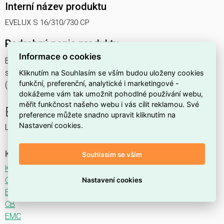
Interní název produktu
EVELUX S 16/310/730 CP
Podrobný popis produktu
Informace o cookies
EVELUX S 16/310/730 CP 18W IP66
svítidlo pouliční s modulem LED, spektrum 730A3, optika CP
Kliknutím na Souhlasím se vším budou uloženy cookies
funkční, preferenční, analytické i marketingové -
(Central Parking TYPE I)
dokážeme vám tak umožnit pohodlné používání webu,
měřit funkčnost našeho webu i vás cílit reklamou. Své
EVELUX
preference můžete snadno upravit kliknutím na
Nastavení cookies.
LED svítidlo pro osvětlení komunikací.
Ke stažení
Souhlasím se vším
Katalogový list
CE
Nastavení cookies
ENEC
CB
EMC