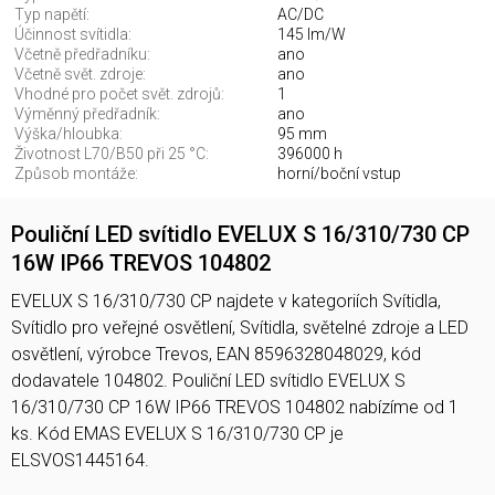
Typ napětí:
AC/DC
Účinnost svítidla:
145 lm/W
Včetně předřadníku:
ano
Včetně svět. zdroje:
ano
Vhodné pro počet svět. zdrojů:
1
Výměnný předřadník:
ano
Výška/hloubka:
95 mm
Životnost L70/B50 při 25 °C:
396000 h
Způsob montáže:
horní/boční vstup
Pouliční LED svítidlo EVELUX S 16/310/730 CP
16W IP66 TREVOS 104802
EVELUX S 16/310/730 CP najdete v kategoriích Svítidla,
Svítidlo pro veřejné osvětlení, Svítidla, světelné zdroje a LED
osvětlení, výrobce Trevos, EAN 8596328048029, kód
dodavatele 104802. Pouliční LED svítidlo EVELUX S
16/310/730 CP 16W IP66 TREVOS 104802 nabízíme od 1
ks. Kód EMAS EVELUX S 16/310/730 CP je
ELSVOS1445164.