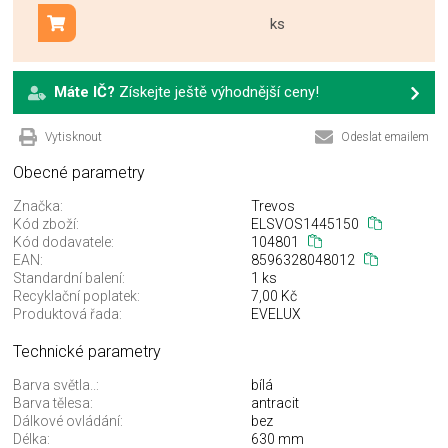
ks
Přidat do košíku
Máte IČ?
Získejte ještě výhodnější ceny!
Vytisknout
Odeslat emailem
Obecné parametry
Značka:
Trevos
Kód zboží:
ELSVOS1445150
Kód dodavatele:
104801
EAN:
8596328048012
Standardní balení:
1 ks
Recyklační poplatek:
7,00 Kč
Produktová řada:
EVELUX
Technické parametry
Barva světla..:
bílá
Barva tělesa:
antracit
Dálkové ovládání:
bez
Délka:
630 mm