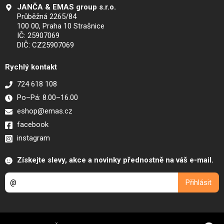
JANČA & EMAS group s.r.o.
Průběžná 2265/84
100 00, Praha 10 Strašnice
IČ: 25907069
DIČ: CZ25907069
Rychlý kontakt
724 618 108
Po–Pá: 8.00–16.00
eshop@emas.cz
facebook
instagram
Získejte slevy, akce a novinky přednostně na váš e-mail.