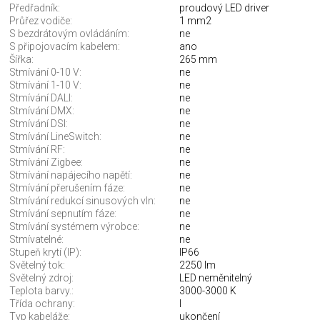
Předřadník:
proudový LED driver
Průřez vodiče:
1 mm2
S bezdrátovým ovládáním:
ne
S připojovacím kabelem:
ano
Šířka:
265 mm
Stmívání 0-10 V:
ne
Stmívání 1-10 V:
ne
Stmívání DALI:
ne
Stmívání DMX:
ne
Stmívání DSI:
ne
Stmívání LineSwitch:
ne
Stmívání RF:
ne
Stmívání Zigbee:
ne
Stmívání napájecího napětí:
ne
Stmívání přerušením fáze:
ne
Stmívání redukcí sinusových vln:
ne
Stmívání sepnutím fáze:
ne
Stmívání systémem výrobce:
ne
Stmívatelné:
ne
Stupeň krytí (IP):
IP66
Světelný tok:
2250 lm
Světelný zdroj:
LED neměnitelný
Teplota barvy.:
3000-3000 K
Třída ochrany:
I
Typ kabeláže:
ukončení