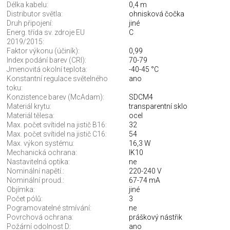
Délka kabelu:
0,4 m
Distributor světla:
ohnisková čočka
Druh připojení:
jiné
Energ. třída sv. zdroje EU
C
2019/2015:
Faktor výkonu (účiník):
0,99
Index podání barev (CRI):
70-79
Jmenovitá okolní teplota:
-40-45 °C
Konstantní regulace světelného
ano
toku:
Konzistence barev (McAdam):
SDCM4
Materiál krytu:
transparentní sklo
Materiál tělesa:
ocel
Max. počet svítidel na jistič B16:
32
Max. počet svítidel na jistič C16:
54
Max. výkon systému:
16,3 W
Mechanická ochrana:
IK10
Nastavitelná optika:
ne
Nominální napětí.:
220-240 V
Nominální proud.:
67-74 mA
Objímka:
jiné
Počet pólů:
3
Pogramovatelné stmívání:
ne
Povrchová ochrana:
práškový nástřik
Požární odolnost D:
ano