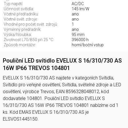
Typ napětí:
AC/DC
Účinnost svítidla:
145 lm/W
Včetně předřadníku:
ano
Včetně svět. zdroje:
ano
Vhodné pro počet svět. zdrojů:
1
Výměnný předřadník:
ano
Výška/hloubka:
95 mm
Životnost L70/B50 při 25 °C:
396000 h
Způsob montáže:
horní/boční vstup
Pouliční LED svítidlo EVELUX S 16/310/730 AS
16W IP66 TREVOS 104801
EVELUX S 16/310/730 AS najdete v kategoriích Svítidla,
Svítidlo pro veřejné osvětlení, Svítidla, světelné zdroje a LED
osvětlení, výrobce Trevos, EAN 8596328048012, kód
dodavatele 104801. Pouliční LED svítidlo EVELUX S
16/310/730 AS 16W IP66 TREVOS 104801 nabízíme od 1
ks. Kód EMAS EVELUX S 16/310/730 AS je
ELSVOS1445150.