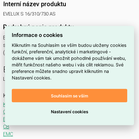
Interní název produktu
EVELUX S 16/310/730 AS
Podrobný popis produktu
Informace o cookies
EVELUX S 16/310/730 AS 18W IP66
svítidlo pouliční s modulem LED, spektrum 730A3, optika AS
Kliknutím na Souhlasím se vším budou uloženy cookies
funkční, preferenční, analytické i marketingové -
(Asymmetric)
dokážeme vám tak umožnit pohodlné používání webu,
měřit funkčnost našeho webu i vás cílit reklamou. Své
EVELUX
preference můžete snadno upravit kliknutím na
Nastavení cookies.
LED svítidlo pro osvětlení komunikací.
Ke stažení
Souhlasím se vším
Katalogový list
CE
Nastavení cookies
ENEC
CB
EMC