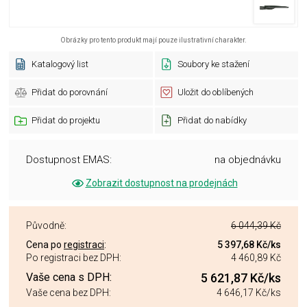
Obrázky pro tento produkt mají pouze ilustrativní charakter.
Katalogový list
Soubory ke stažení
Přidat do porovnání
Uložit do oblíbených
Přidat do projektu
Přidat do nabídky
Dostupnost EMAS:
na objednávku
Zobrazit dostupnost na prodejnách
Původně:
6 044,39 Kč
Cena po
registraci
:
5 397,68 Kč
/ks
Po registraci bez DPH:
4 460,89 Kč
Vaše cena s DPH:
5 621,87 Kč
/ks
Vaše cena bez DPH:
4 646,17 Kč
/ks