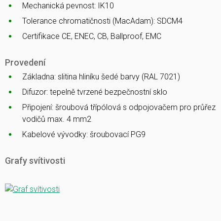
Mechanická pevnost: IK10
Tolerance chromatičnosti (MacAdam): SDCM4
Certifikace CE, ENEC, CB, Ballproof, EMC
Provedení
Základna: slitina hliníku šedé barvy (RAL 7021)
Difuzor: tepelně tvrzené bezpečnostní sklo
Připojení: šroubová třípólová s odpojovačem pro průřez
vodičů max. 4 mm2
Kabelové vývodky: šroubovací PG9
Grafy svítivosti