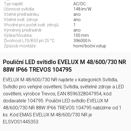
Typ napětí:
AC/DC
Účinnost svítidla:
148 lm/W
Včetně předřadníku:
ano
Včetně svět. zdroje:
ano
Vhodné pro počet svět. zdrojů:
1
Výměnný předřadník:
ano
Výška/hloubka:
100 mm
Životnost L70/B50 při 25 °C:
396000 h
Způsob montáže:
horní/boční vstup
Pouliční LED svítidlo EVELUX M 48/600/730 NR
88W IP66 TREVOS 104795
EVELUX M 48/600/730 NR najdete v kategoriích Svítidla,
Svítidlo pro veřejné osvětlení, Svítidla, světelné zdroje a LED
osvětlení, výrobce Trevos, EAN 8596328047954, kód
dodavatele 104795. Pouliční LED svítidlo EVELUX M
48/600/730 NR 88W IP66 TREVOS 104795 nabízíme od 1
ks. Kód EMAS EVELUX M 48/600/730 NR je
ELSVOS1445353.