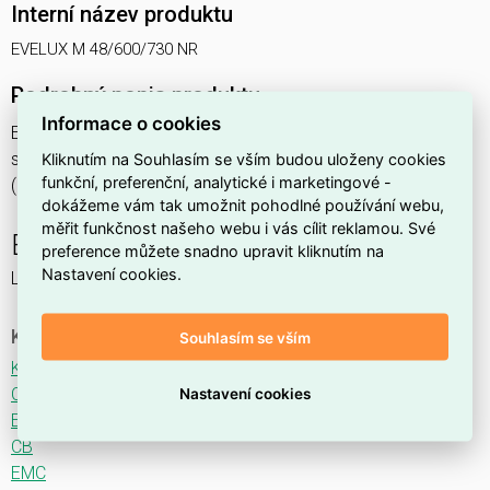
Interní název produktu
EVELUX M 48/600/730 NR
Podrobný popis produktu
Informace o cookies
EVELUX M 48/600/730 NR 105W IP66
svítidlo pouliční s modulem LED, spektrum 730A3, optika NR
Kliknutím na Souhlasím se vším budou uloženy cookies
funkční, preferenční, analytické i marketingové -
(Narrow Road TYPE II ME3)
dokážeme vám tak umožnit pohodlné používání webu,
měřit funkčnost našeho webu i vás cílit reklamou. Své
EVELUX
preference můžete snadno upravit kliknutím na
Nastavení cookies.
LED svítidlo pro osvětlení komunikací.
Ke stažení
Souhlasím se vším
Katalogový list
CE
Nastavení cookies
ENEC
CB
EMC