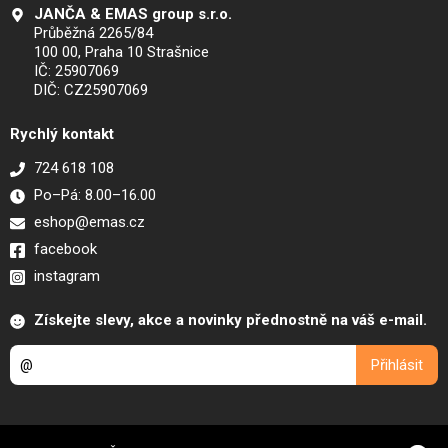
JANČA & EMAS group s.r.o.
Průběžná 2265/84
100 00, Praha 10 Strašnice
IČ: 25907069
DIČ: CZ25907069
Rychlý kontakt
724 618 108
Po–Pá: 8.00–16.00
eshop@emas.cz
facebook
instagram
Získejte slevy, akce a novinky přednostně na váš e-mail.