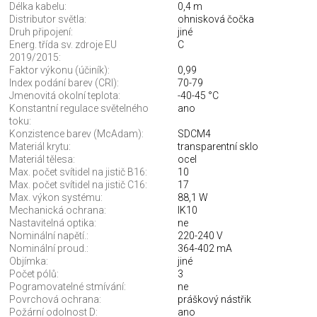
Délka kabelu:
0,4 m
Distributor světla:
ohnisková čočka
Druh připojení:
jiné
Energ. třída sv. zdroje EU
C
2019/2015:
Faktor výkonu (účiník):
0,99
Index podání barev (CRI):
70-79
Jmenovitá okolní teplota:
-40-45 °C
Konstantní regulace světelného
ano
toku:
Konzistence barev (McAdam):
SDCM4
Materiál krytu:
transparentní sklo
Materiál tělesa:
ocel
Max. počet svítidel na jistič B16:
10
Max. počet svítidel na jistič C16:
17
Max. výkon systému:
88,1 W
Mechanická ochrana:
IK10
Nastavitelná optika:
ne
Nominální napětí.:
220-240 V
Nominální proud.:
364-402 mA
Objímka:
jiné
Počet pólů:
3
Pogramovatelné stmívání:
ne
Povrchová ochrana:
práškový nástřik
Požární odolnost D:
ano