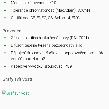
Mechanická pevnost: IK10
Tolerance chromatičnosti (MacAdam): SDCM4
Certifikace CE, ENEC, CB, Ballproof, EMC
Provedení
Základna: slitina hliníku šedé barvy (RAL 7021)
Difuzor: tepelně tvrzené bezpečnostní sklo
Připojení: šroubová třípólová s odpojovačem pro průřez
vodičů max. 4 mm2
Kabelové vývodky: šroubovací PG9
Grafy svítivosti