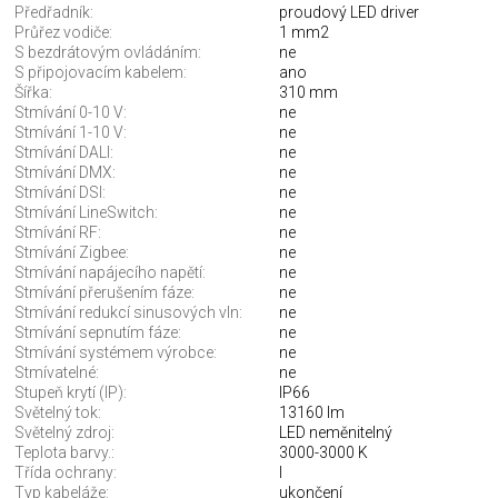
Předřadník:
proudový LED driver
Průřez vodiče:
1 mm2
S bezdrátovým ovládáním:
ne
S připojovacím kabelem:
ano
Šířka:
310 mm
Stmívání 0-10 V:
ne
Stmívání 1-10 V:
ne
Stmívání DALI:
ne
Stmívání DMX:
ne
Stmívání DSI:
ne
Stmívání LineSwitch:
ne
Stmívání RF:
ne
Stmívání Zigbee:
ne
Stmívání napájecího napětí:
ne
Stmívání přerušením fáze:
ne
Stmívání redukcí sinusových vln:
ne
Stmívání sepnutím fáze:
ne
Stmívání systémem výrobce:
ne
Stmívatelné:
ne
Stupeň krytí (IP):
IP66
Světelný tok:
13160 lm
Světelný zdroj:
LED neměnitelný
Teplota barvy.:
3000-3000 K
Třída ochrany:
I
Typ kabeláže:
ukončení