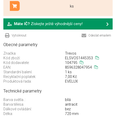
ks
Přidat do košíku
Máte IČ?
Získejte ještě výhodnější ceny!
Vytisknout
Odeslat emailem
Obecné parametry
Značka:
Trevos
Kód zboží:
ELSVOS1445353
Kód dodavatele:
104795
EAN:
8596328047954
Standardní balení:
1 ks
Recyklační poplatek:
7,00 Kč
Produktová řada:
EVELUX
Technické parametry
Barva světla..:
bílá
Barva tělesa:
antracit
Dálkové ovládání:
bez
Délka:
720 mm