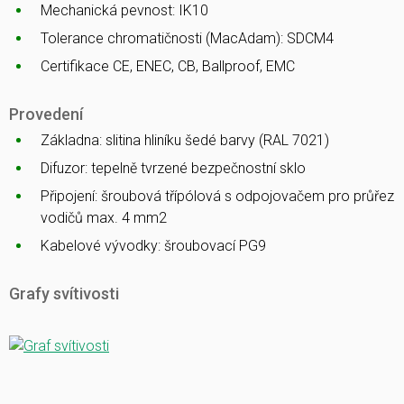
Mechanická pevnost: IK10
Tolerance chromatičnosti (MacAdam): SDCM4
Certifikace CE, ENEC, CB, Ballproof, EMC
Provedení
Základna: slitina hliníku šedé barvy (RAL 7021)
Difuzor: tepelně tvrzené bezpečnostní sklo
Připojení: šroubová třípólová s odpojovačem pro průřez
vodičů max. 4 mm2
Kabelové vývodky: šroubovací PG9
Grafy svítivosti