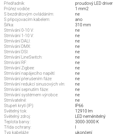
Předřadník:
proudový LED driver
Průřez vodiče:
1 mm2
S bezdrátovým ovládáním:
ne
S připojovacím kabelem:
ano
Šířka:
310 mm
Stmívání 0-10 V:
ne
Stmívání 1-10 V:
ne
Stmívání DALI:
ne
Stmívání DMX:
ne
Stmívání DSI:
ne
Stmívání LineSwitch:
ne
Stmívání RF:
ne
Stmívání Zigbee:
ne
Stmívání napájecího napětí:
ne
Stmívání přerušením fáze:
ne
Stmívání redukcí sinusových vln:
ne
Stmívání sepnutím fáze:
ne
Stmívání systémem výrobce:
ne
Stmívatelné:
ne
Stupeň krytí (IP):
IP66
Světelný tok:
12910 lm
Světelný zdroj:
LED neměnitelný
Teplota barvy.:
3000-3000 K
Třída ochrany:
I
Typ kabeláže:
ukončení