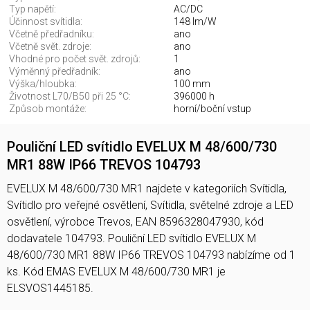
Typ napětí:
AC/DC
Účinnost svítidla:
148 lm/W
Včetně předřadníku:
ano
Včetně svět. zdroje:
ano
Vhodné pro počet svět. zdrojů:
1
Výměnný předřadník:
ano
Výška/hloubka:
100 mm
Životnost L70/B50 při 25 °C:
396000 h
Způsob montáže:
horní/boční vstup
Pouliční LED svítidlo EVELUX M 48/600/730
MR1 88W IP66 TREVOS 104793
EVELUX M 48/600/730 MR1 najdete v kategoriích Svítidla,
Svítidlo pro veřejné osvětlení, Svítidla, světelné zdroje a LED
osvětlení, výrobce Trevos, EAN 8596328047930, kód
dodavatele 104793. Pouliční LED svítidlo EVELUX M
48/600/730 MR1 88W IP66 TREVOS 104793 nabízíme od 1
ks. Kód EMAS EVELUX M 48/600/730 MR1 je
ELSVOS1445185.