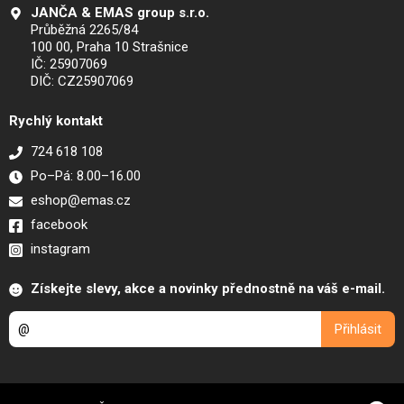
JANČA & EMAS group s.r.o.
Průběžná 2265/84
100 00, Praha 10 Strašnice
IČ: 25907069
DIČ: CZ25907069
Rychlý kontakt
724 618 108
Po–Pá: 8.00–16.00
eshop@emas.cz
facebook
instagram
Získejte slevy, akce a novinky přednostně na váš e-mail.