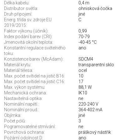
Délka kabelu:
0,4 m
Distributor světla:
ohnisková čočka
Druh připojení:
jiné
Energ. třída sv. zdroje EU
C
2019/2015:
Faktor výkonu (účiník):
0,99
Index podání barev (CRI):
70-79
Jmenovitá okolní teplota:
-40-45 °C
Konstantní regulace světelného
ano
toku:
Konzistence barev (McAdam):
SDCM4
Materiál krytu:
transparentní sklo
Materiál tělesa:
ocel
Max. počet svítidel na jistič B16:
10
Max. počet svítidel na jistič C16:
17
Max. výkon systému:
88,1 W
Mechanická ochrana:
IK10
Nastavitelná optika:
ne
Nominální napětí.:
220-240 V
Nominální proud.:
364-402 mA
Objímka:
jiné
Počet pólů:
3
Pogramovatelné stmívání:
ne
Povrchová ochrana:
práškový nástřik
Požární odolnost D:
ano