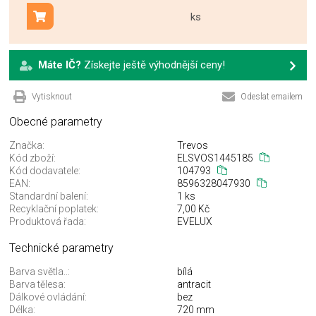
ks
Přidat do košíku
Máte IČ?
Získejte ještě výhodnější ceny!
Vytisknout
Odeslat emailem
Obecné parametry
Značka:
Trevos
Kód zboží:
ELSVOS1445185
Kód dodavatele:
104793
EAN:
8596328047930
Standardní balení:
1 ks
Recyklační poplatek:
7,00 Kč
Produktová řada:
EVELUX
Technické parametry
Barva světla..:
bílá
Barva tělesa:
antracit
Dálkové ovládání:
bez
Délka:
720 mm