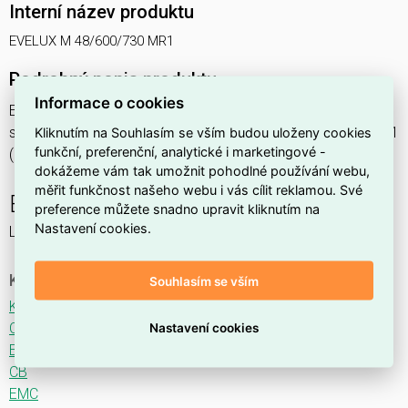
Interní název produktu
EVELUX M 48/600/730 MR1
Podrobný popis produktu
Informace o cookies
EVELUX M 48/600/730 MR1 105W IP66
svítidlo pouliční s modulem LED, spektrum 730A3, optika MR1
Kliknutím na Souhlasím se vším budou uloženy cookies
funkční, preferenční, analytické i marketingové -
(Main Road TYPE II ME3A)
dokážeme vám tak umožnit pohodlné používání webu,
měřit funkčnost našeho webu i vás cílit reklamou. Své
EVELUX
preference můžete snadno upravit kliknutím na
Nastavení cookies.
LED svítidlo pro osvětlení komunikací.
Ke stažení
Souhlasím se vším
Katalogový list
CE
Nastavení cookies
ENEC
CB
EMC