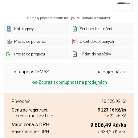
Obrázky pro tento produkt mají pouze ilustrativní charakter.
Katalogový list
Soubory ke stažení
Přidat do porovnání
Uložit do oblíbených
Přidat do projektu
Přidat do nabídky
Dostupnost EMAS:
na objednávku
Zobrazit dostupnost na prodejnách
Původně:
10 328,92 Kč
Cena po
registraci
:
9 223,16 Kč
/ks
Po registraci bez DPH:
7 622,45 Kč
Vaše cena s DPH:
9 606,49 Kč
/ks
Vaše cena bez DPH:
7 939,25 Kč
/ks