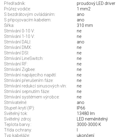
Předřadník:
proudový LED driver
Průřez vodiče:
1 mm2
S bezdrátovým ovládáním:
ano
S připojovacím kabelem:
ano
Šířka:
310 mm
Stmívání 0-10 V:
ne
Stmívání 1-10 V:
ne
Stmívání DALI:
ano
Stmívání DMX:
ne
Stmívání DSI:
ne
Stmívání LineSwitch:
ne
Stmívání RF:
ne
Stmívání Zigbee:
ne
Stmívání napájecího napětí:
ne
Stmívání přerušením fáze:
ne
Stmívání redukcí sinusových vln:
ne
Stmívání sepnutím fáze:
ne
Stmívání systémem výrobce:
ne
Stmívatelné:
ano
Stupeň krytí (IP):
IP66
Světelný tok:
13480 lm
Světelný zdroj:
LED neměnitelný
Teplota barvy.:
3000-3000 K
Třída ochrany:
I
Typ kabeláže:
ukončení