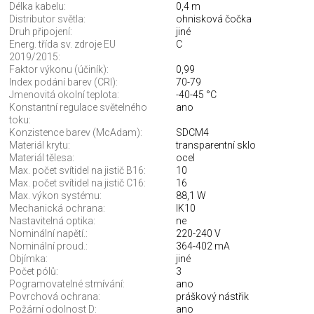
Délka kabelu:
0,4 m
Distributor světla:
ohnisková čočka
Druh připojení:
jiné
Energ. třída sv. zdroje EU
C
2019/2015:
Faktor výkonu (účiník):
0,99
Index podání barev (CRI):
70-79
Jmenovitá okolní teplota:
-40-45 °C
Konstantní regulace světelného
ano
toku:
Konzistence barev (McAdam):
SDCM4
Materiál krytu:
transparentní sklo
Materiál tělesa:
ocel
Max. počet svítidel na jistič B16:
10
Max. počet svítidel na jistič C16:
16
Max. výkon systému:
88,1 W
Mechanická ochrana:
IK10
Nastavitelná optika:
ne
Nominální napětí.:
220-240 V
Nominální proud.:
364-402 mA
Objímka:
jiné
Počet pólů:
3
Pogramovatelné stmívání:
ano
Povrchová ochrana:
práškový nástřik
Požární odolnost D:
ano