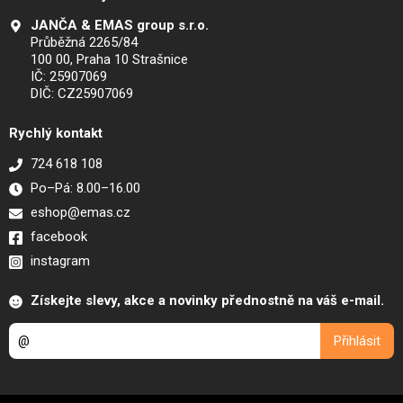
JANČA & EMAS group s.r.o.
Průběžná 2265/84
100 00, Praha 10 Strašnice
IČ: 25907069
DIČ: CZ25907069
Rychlý kontakt
724 618 108
Po–Pá: 8.00–16.00
eshop@emas.cz
facebook
instagram
Získejte slevy, akce a novinky přednostně na váš e-mail.