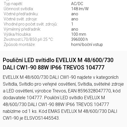
Typ napětí:
AC/DC
Účinnost svítidla:
148 lm/W
Včetně předřadníku:
ano
Včetně svět. zdroje:
ano
Vhodné pro počet svět. zdrojů:
1
Výměnný předřadník:
ano
Výška/hloubka:
100 mm
Životnost L70/B50 při 25 °C:
396000 h
Způsob montáže:
horní/boční vstup
Pouliční LED svítidlo EVELUX M 48/600/730
DALI CW1-90 88W IP66 TREVOS 104777
EVELUX M 48/600/730 DALI CW1-90 najdete v kategoriích
Svítidla, Svítidlo pro veřejné osvětlení, Svítidla, světelné zdroje
a LED osvětlení, výrobce Trevos, EAN 8596328047770, kód
dodavatele 104777. Pouliční LED svítidlo EVELUX M
48/600/730 DALI CW1-90 88W IP66 TREVOS 104777
nabízíme od 1 ks. Kód EMAS EVELUX M 48/600/730 DALI
CW1-90 je ELSVOS1445543.