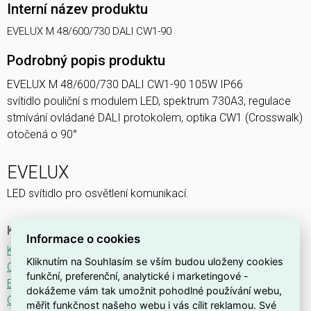
Interní název produktu
EVELUX M 48/600/730 DALI CW1-90
Podrobný popis produktu
EVELUX M 48/600/730 DALI CW1-90 105W IP66
svítidlo pouliční s modulem LED, spektrum 730A3, regulace
stmívání ovládané DALI protokolem, optika CW1 (Crosswalk)
otočená o 90°
EVELUX
LED svítidlo pro osvětlení komunikací.
Ke stažení
Informace o cookies
Katalogový list
Kliknutím na Souhlasím se vším budou uloženy cookies
CE
funkční, preferenční, analytické i marketingové -
ENEC
dokážeme vám tak umožnit pohodlné používání webu,
CB
měřit funkčnost našeho webu i vás cílit reklamou. Své