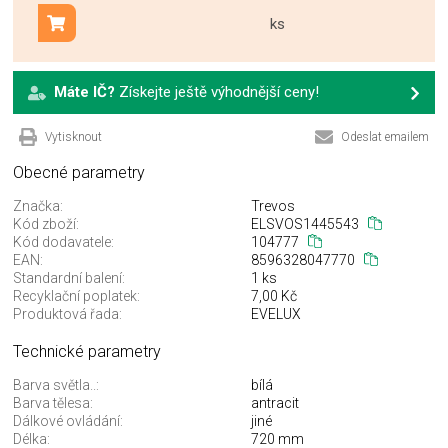
ks
Přidat do košíku
Máte IČ?
Získejte ještě výhodnější ceny!
Vytisknout
Odeslat emailem
Obecné parametry
Značka:
Trevos
Kód zboží:
ELSVOS1445543
Kód dodavatele:
104777
EAN:
8596328047770
Standardní balení:
1 ks
Recyklační poplatek:
7,00 Kč
Produktová řada:
EVELUX
Technické parametry
Barva světla..:
bílá
Barva tělesa:
antracit
Dálkové ovládání:
jiné
Délka:
720 mm