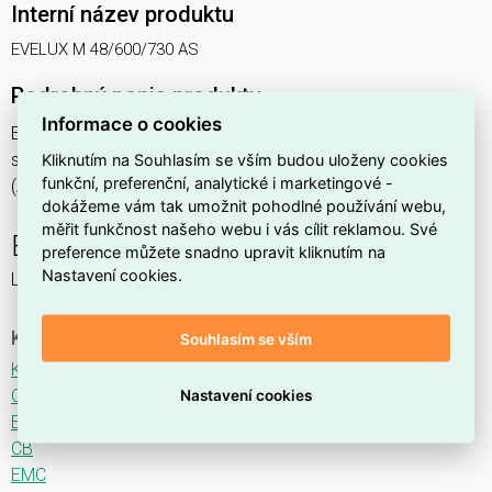
Interní název produktu
EVELUX M 48/600/730 AS
Podrobný popis produktu
Informace o cookies
EVELUX M 48/600/730 AS 105W IP66
svítidlo pouliční s modulem LED, spektrum 730A3, optika AS
Kliknutím na Souhlasím se vším budou uloženy cookies
funkční, preferenční, analytické i marketingové -
(Asymmetric)
dokážeme vám tak umožnit pohodlné používání webu,
měřit funkčnost našeho webu i vás cílit reklamou. Své
EVELUX
preference můžete snadno upravit kliknutím na
Nastavení cookies.
LED svítidlo pro osvětlení komunikací.
Ke stažení
Souhlasím se vším
Katalogový list
CE
Nastavení cookies
ENEC
CB
EMC