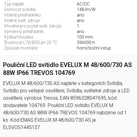
Typ napětí:
AC/DC
Účinnost svítidla:
148 lm/W
Včetně předřadníku:
ano
Včetně svět. zdroje:
ano
Vhodné pro počet svět. zdrojů:
1
Výměnný předřadník:
ano
Výška/hloubka:
100 mm
Životnost L70/B50 při 25 °C:
396000 h
Způsob montáže:
horní/boční vstup
Pouliční LED svítidlo EVELUX M 48/600/730 AS
88W IP66 TREVOS 104769
EVELUX M 48/600/730 AS najdete v kategoriích Svítidla,
Svítidlo pro veřejné osvětlení, Svítidla, světelné zdroje a LED
osvětlení, výrobce Trevos, EAN 8596328047695, kód
dodavatele 104769. Pouliční LED svítidlo EVELUX M
48/600/730 AS 88W IP66 TREVOS 104769 nabízíme od 1
ks. Kód EMAS EVELUX M 48/600/730 AS je
ELSVOS1445157.