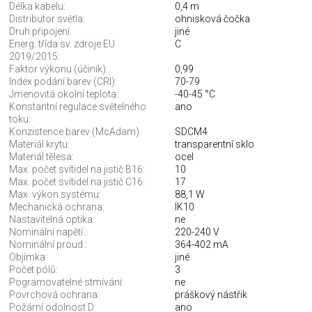
Délka kabelu:
0,4 m
Distributor světla:
ohnisková čočka
Druh připojení:
jiné
Energ. třída sv. zdroje EU
C
2019/2015:
Faktor výkonu (účiník):
0,99
Index podání barev (CRI):
70-79
Jmenovitá okolní teplota:
-40-45 °C
Konstantní regulace světelného
ano
toku:
Konzistence barev (McAdam):
SDCM4
Materiál krytu:
transparentní sklo
Materiál tělesa:
ocel
Max. počet svítidel na jistič B16:
10
Max. počet svítidel na jistič C16:
17
Max. výkon systému:
88,1 W
Mechanická ochrana:
IK10
Nastavitelná optika:
ne
Nominální napětí.:
220-240 V
Nominální proud.:
364-402 mA
Objímka:
jiné
Počet pólů:
3
Pogramovatelné stmívání:
ne
Povrchová ochrana:
práškový nástřik
Požární odolnost D:
ano