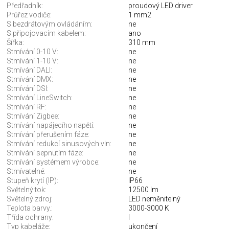
Předřadník:
proudový LED driver
Průřez vodiče:
1 mm2
S bezdrátovým ovládáním:
ne
S připojovacím kabelem:
ano
Šířka:
310 mm
Stmívání 0-10 V:
ne
Stmívání 1-10 V:
ne
Stmívání DALI:
ne
Stmívání DMX:
ne
Stmívání DSI:
ne
Stmívání LineSwitch:
ne
Stmívání RF:
ne
Stmívání Zigbee:
ne
Stmívání napájecího napětí:
ne
Stmívání přerušením fáze:
ne
Stmívání redukcí sinusových vln:
ne
Stmívání sepnutím fáze:
ne
Stmívání systémem výrobce:
ne
Stmívatelné:
ne
Stupeň krytí (IP):
IP66
Světelný tok:
12500 lm
Světelný zdroj:
LED neměnitelný
Teplota barvy.:
3000-3000 K
Třída ochrany:
I
Typ kabeláže:
ukončení