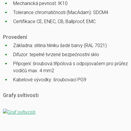
Mechanická pevnost: IK10
Tolerance chromatičnosti (MacAdam): SDCM4
Certifikace CE, ENEC, CB, Ballproof, EMC
Provedení
Základna: slitina hliníku šedé barvy (RAL 7021)
Difuzor: tepelně tvrzené bezpečnostní sklo
Připojení: šroubová třípólová s odpojovačem pro průřez
vodičů max. 4 mm2
Kabelové vývodky: šroubovací PG9
Grafy svítivosti