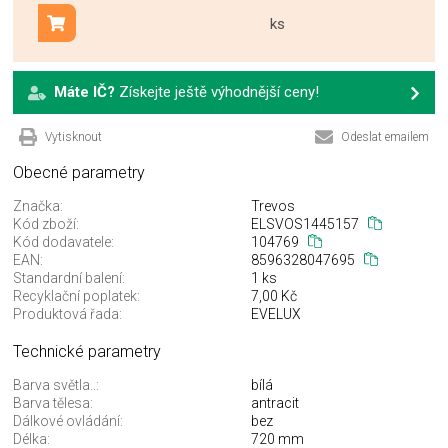
ks
Přidat do košíku
Máte IČ?
Získejte ještě výhodnější ceny!
Vytisknout
Odeslat emailem
Obecné parametry
Značka:
Trevos
Kód zboží:
ELSVOS1445157
Kód dodavatele:
104769
EAN:
8596328047695
Standardní balení:
1 ks
Recyklační poplatek:
7,00 Kč
Produktová řada:
EVELUX
Technické parametry
Barva světla..:
bílá
Barva tělesa:
antracit
Dálkové ovládání:
bez
Délka:
720 mm