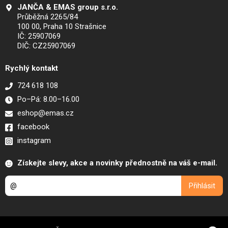
JANČA & EMAS group s.r.o.
Průběžná 2265/84
100 00, Praha 10 Strašnice
IČ: 25907069
DIČ: CZ25907069
Rychlý kontakt
724 618 108
Po–Pá: 8.00–16.00
eshop@emas.cz
facebook
instagram
Získejte slevy, akce a novinky přednostně na váš e-mail.