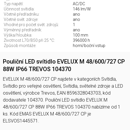
Typ napětí:
AC/DC
Účinnost svítidla:
146 lm/W
Včetně předřadníku:
ano
Včetně svět. zdroje:
ano
Vhodné pro počet svět. zdrojů:
1
Výměnný předřadník:
ano
Výška/hloubka:
100 mm
Životnost L70/B50 při 25 °C:
396000 h
Způsob montáže:
horní/boční vstup
Pouliční LED svítidlo EVELUX M 48/600/727 CP
88W IP66 TREVOS 104370
EVELUX M 48/600/727 CP najdete v kategoriích Svítidla,
Svítidlo pro veřejné osvětlení, Svítidla, světelné zdroje a LED
osvětlení, výrobce Trevos, EAN 8596328043703, kód
dodavatele 104370. Pouliční LED svítidlo EVELUX M
48/600/727 CP 88W IP66 TREVOS 104370 nabízíme od 1
ks. Kód EMAS EVELUX M 48/600/727 CP je
ELSVOS1445571.