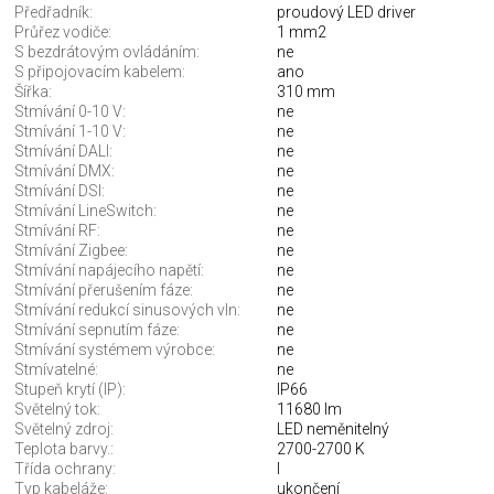
Předřadník:
proudový LED driver
Průřez vodiče:
1 mm2
S bezdrátovým ovládáním:
ne
S připojovacím kabelem:
ano
Šířka:
310 mm
Stmívání 0-10 V:
ne
Stmívání 1-10 V:
ne
Stmívání DALI:
ne
Stmívání DMX:
ne
Stmívání DSI:
ne
Stmívání LineSwitch:
ne
Stmívání RF:
ne
Stmívání Zigbee:
ne
Stmívání napájecího napětí:
ne
Stmívání přerušením fáze:
ne
Stmívání redukcí sinusových vln:
ne
Stmívání sepnutím fáze:
ne
Stmívání systémem výrobce:
ne
Stmívatelné:
ne
Stupeň krytí (IP):
IP66
Světelný tok:
11680 lm
Světelný zdroj:
LED neměnitelný
Teplota barvy.:
2700-2700 K
Třída ochrany:
I
Typ kabeláže:
ukončení