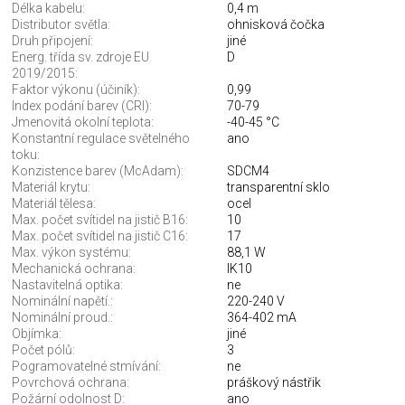
Délka kabelu:
0,4 m
Distributor světla:
ohnisková čočka
Druh připojení:
jiné
Energ. třída sv. zdroje EU
D
2019/2015:
Faktor výkonu (účiník):
0,99
Index podání barev (CRI):
70-79
Jmenovitá okolní teplota:
-40-45 °C
Konstantní regulace světelného
ano
toku:
Konzistence barev (McAdam):
SDCM4
Materiál krytu:
transparentní sklo
Materiál tělesa:
ocel
Max. počet svítidel na jistič B16:
10
Max. počet svítidel na jistič C16:
17
Max. výkon systému:
88,1 W
Mechanická ochrana:
IK10
Nastavitelná optika:
ne
Nominální napětí.:
220-240 V
Nominální proud.:
364-402 mA
Objímka:
jiné
Počet pólů:
3
Pogramovatelné stmívání:
ne
Povrchová ochrana:
práškový nástřik
Požární odolnost D:
ano