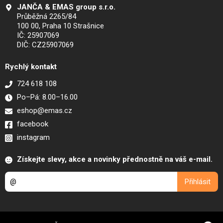
JANČA & EMAS group s.r.o.
Průběžná 2265/84
100 00, Praha 10 Strašnice
IČ: 25907069
DIČ: CZ25907069
Rychlý kontakt
724 618 108
Po–Pá: 8.00–16.00
eshop@emas.cz
facebook
instagram
Získejte slevy, akce a novinky přednostně na váš e-mail.