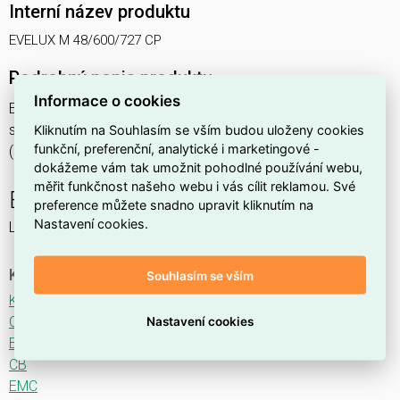
Interní název produktu
EVELUX M 48/600/727 CP
Podrobný popis produktu
Informace o cookies
EVELUX M 48/600/727 CP 105W IP66
svítidlo pouliční s modulem LED, spektrum 727A3, optika CP
Kliknutím na Souhlasím se vším budou uloženy cookies
funkční, preferenční, analytické i marketingové -
(Central Parking TYPE I)
dokážeme vám tak umožnit pohodlné používání webu,
měřit funkčnost našeho webu i vás cílit reklamou. Své
EVELUX
preference můžete snadno upravit kliknutím na
Nastavení cookies.
LED svítidlo pro osvětlení komunikací.
Ke stažení
Souhlasím se vším
Katalogový list
CE
Nastavení cookies
ENEC
CB
EMC