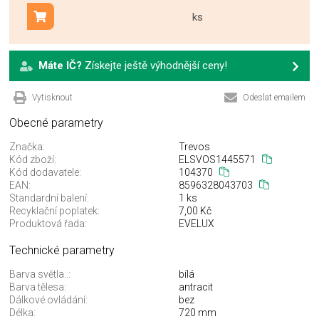
ks
Přidat do košíku
Máte IČ?
Získejte ještě výhodnější ceny!
Vytisknout
Odeslat emailem
Obecné parametry
Značka:
Trevos
Kód zboží:
ELSVOS1445571
Kód dodavatele:
104370
EAN:
8596328043703
Standardní balení:
1 ks
Recyklační poplatek:
7,00 Kč
Produktová řada:
EVELUX
Technické parametry
Barva světla..:
bílá
Barva tělesa:
antracit
Dálkové ovládání:
bez
Délka:
720 mm