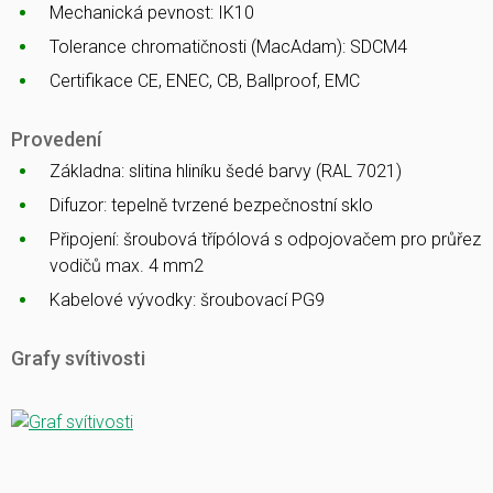
Mechanická pevnost: IK10
Tolerance chromatičnosti (MacAdam): SDCM4
Certifikace CE, ENEC, CB, Ballproof, EMC
Provedení
Základna: slitina hliníku šedé barvy (RAL 7021)
Difuzor: tepelně tvrzené bezpečnostní sklo
Připojení: šroubová třípólová s odpojovačem pro průřez
vodičů max. 4 mm2
Kabelové vývodky: šroubovací PG9
Grafy svítivosti