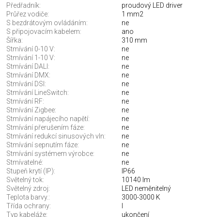
Předřadník:
proudový LED driver
Průřez vodiče:
1 mm2
S bezdrátovým ovládáním:
ne
S připojovacím kabelem:
ano
Šířka:
310 mm
Stmívání 0-10 V:
ne
Stmívání 1-10 V:
ne
Stmívání DALI:
ne
Stmívání DMX:
ne
Stmívání DSI:
ne
Stmívání LineSwitch:
ne
Stmívání RF:
ne
Stmívání Zigbee:
ne
Stmívání napájecího napětí:
ne
Stmívání přerušením fáze:
ne
Stmívání redukcí sinusových vln:
ne
Stmívání sepnutím fáze:
ne
Stmívání systémem výrobce:
ne
Stmívatelné:
ne
Stupeň krytí (IP):
IP66
Světelný tok:
10140 lm
Světelný zdroj:
LED neměnitelný
Teplota barvy.:
3000-3000 K
Třída ochrany:
I
Typ kabeláže:
ukončení