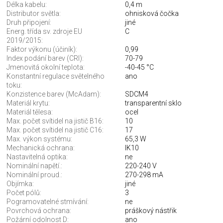
Délka kabelu:
0,4 m
Distributor světla:
ohnisková čočka
Druh připojení:
jiné
Energ. třída sv. zdroje EU
C
2019/2015:
Faktor výkonu (účiník):
0,99
Index podání barev (CRI):
70-79
Jmenovitá okolní teplota:
-40-45 °C
Konstantní regulace světelného
ano
toku:
Konzistence barev (McAdam):
SDCM4
Materiál krytu:
transparentní sklo
Materiál tělesa:
ocel
Max. počet svítidel na jistič B16:
10
Max. počet svítidel na jistič C16:
17
Max. výkon systému:
65,3 W
Mechanická ochrana:
IK10
Nastavitelná optika:
ne
Nominální napětí.:
220-240 V
Nominální proud.:
270-298 mA
Objímka:
jiné
Počet pólů:
3
Pogramovatelné stmívání:
ne
Povrchová ochrana:
práškový nástřik
Požární odolnost D:
ano