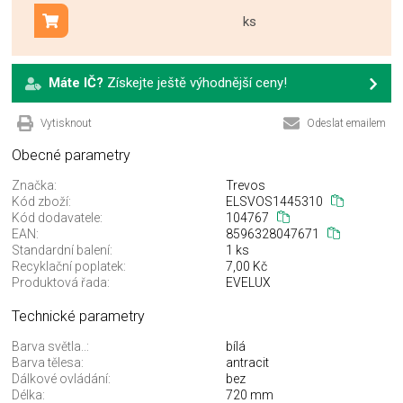
ks
Přidat do košíku
Máte IČ?
Získejte ještě výhodnější ceny!
Vytisknout
Odeslat emailem
Obecné parametry
Značka:
Trevos
Kód zboží:
ELSVOS1445310
Kód dodavatele:
104767
EAN:
8596328047671
Standardní balení:
1 ks
Recyklační poplatek:
7,00 Kč
Produktová řada:
EVELUX
Technické parametry
Barva světla..:
bílá
Barva tělesa:
antracit
Dálkové ovládání:
bez
Délka:
720 mm