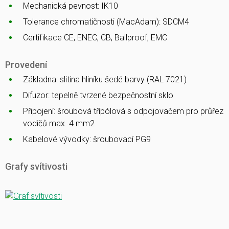
Mechanická pevnost: IK10
Tolerance chromatičnosti (MacAdam): SDCM4
Certifikace CE, ENEC, CB, Ballproof, EMC
Provedení
Základna: slitina hliníku šedé barvy (RAL 7021)
Difuzor: tepelně tvrzené bezpečnostní sklo
Připojení: šroubová třípólová s odpojovačem pro průřez
vodičů max. 4 mm2
Kabelové vývodky: šroubovací PG9
Grafy svítivosti