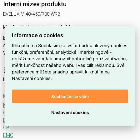
Interní název produktu
EVELUX M 48/450/730 WR3
Podrobný popis produktu
Informace o cookies
EVELUX M 48/450/730 WR3 77W IP66
svítidlo pouliční s modulem LED, spektrum 730A3, optika
Kliknutím na Souhlasím se vším budou uloženy cookies
funkční, preferenční, analytické i marketingové -
WR3 (Wide Road TYPE I CENTRAL LANE)
dokážeme vám tak umožnit pohodlné používání webu,
měřit funkčnost našeho webu i vás cílit reklamou. Své
EVELUX
preference můžete snadno upravit kliknutím na
Nastavení cookies.
LED svítidlo pro osvětlení komunikací.
Ke stažení
Souhlasím se vším
Katalogový list
CE
Nastavení cookies
ENEC
CB
EMC