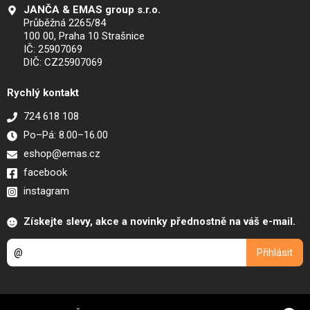
JANČA & EMAS group s.r.o.
Průběžná 2265/84
100 00, Praha 10 Strašnice
IČ: 25907069
DIČ: CZ25907069
Rychlý kontakt
724 618 108
Po–Pá: 8.00–16.00
eshop@emas.cz
facebook
instagram
Získejte slevy, akce a novinky přednostně na váš e-mail.