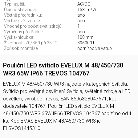
Typ napětí:
AC/DC
Účinnost svítidla:
153 lm/W
Včetně předřadníku:
ano
Včetně svět. zdroje:
ano
Vhodné pro počet svět. zdrojů:
1
Výměnný předřadník:
ano
Výška/hloubka:
100 mm
Životnost L70/B50 při 25 °C:
396000 h
Způsob montáže:
horní/boční vstup
Pouliční LED svítidlo EVELUX M 48/450/730
WR3 65W IP66 TREVOS 104767
EVELUX M 48/450/730 WR3 najdete v kategoriích Svítidla,
Svítidlo pro veřejné osvětlení, Svítidla, světelné zdroje a LED
osvětlení, výrobce Trevos, EAN 8596328047671, kód
dodavatele 104767. Pouliční LED svítidlo EVELUX M
48/450/730 WR3 65W IP66 TREVOS 104767 nabízíme od 1
ks. Kód EMAS EVELUX M 48/450/730 WR3 je
ELSVOS1445310.