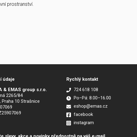
ní prostranství.
í údaje
Rychlý kontakt
 & EMAS group s.r.o.
724 618 108
ná 2265/84
Po–Pá: 8.00–16.00
, Praha 10 Strašnice
eshop@emas.cz
907069
CZ25907069
facebook
instagram
te slevy, akce a novinky přednostně na váš e-mail.