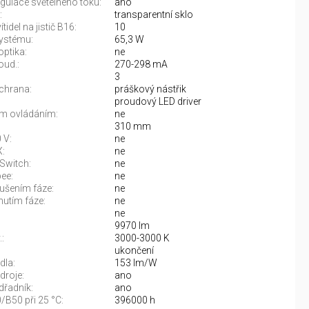
gulace světelného toku:
ano
:
transparentní sklo
tidel na jistič B16:
10
ystému:
65,3 W
optika:
ne
oud.:
270-298 mA
3
chrana:
práškový nástřik
proudový LED driver
m ovládáním:
ne
310 mm
 V:
ne
:
ne
Switch:
ne
ee:
ne
rušením fáze:
ne
nutím fáze:
ne
ne
9970 lm
:
3000-3000 K
:
ukončení
dla:
153 lm/W
droje:
ano
řadník:
ano
/B50 při 25 °C:
396000 h