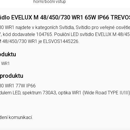
horní/boční vstup
vítidlo EVELUX M 48/450/730 WR1 65W IP66 TREVO
R1 najdete v kategoriích Svítidla, Svítidlo pro veřejné osvětlení
kód dodavatele 104765. Pouliční LED svítidlo EVELUX M 48/
 48/450/730 WR1 je ELSVOS1445226.
oduktu
0 WR1
 produktu
30 WR1 77W IP66
modulem LED, spektrum 730A3, optika WR1 (Wide Road TYPE II/III)
tlení komunikací.