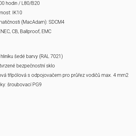
00 hodin / L80/B20
nost: IK10
matičnosti (MacAdam): SDCM4
ENEC, CB, Ballproof, EMC
a hliníku šedé barvy (RAL 7021)
 tvrzené bezpečnostní sklo
bová třípólová s odpojovačem pro průřez vodičů max. 4 mm2
ky: šroubovací PG9