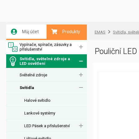
Můj účet
Produkty
EMAS
Svítidla, světe
Vypínače, spínače, zásuvky a
příslušenství
Pouliční LE
Svítidla, světelné zdroje a
LED osvětlení
Světelné zdroje
Svítidla
Halové svítidlo
Lankové systémy
LED Pásek a příslušenství
Lištové svítidlo