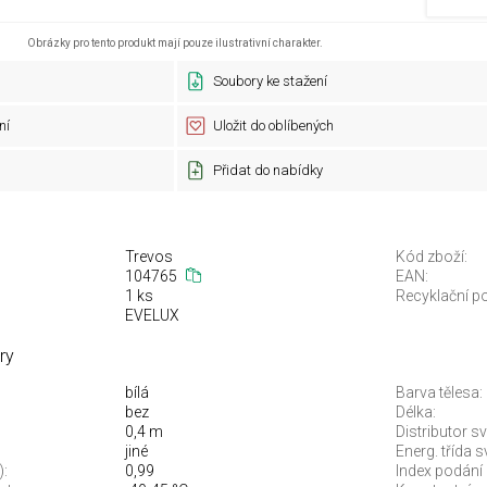
Obrázky pro tento produkt mají pouze ilustrativní charakter.
Soubory ke stažení
ní
Uložit do oblíbených
Přidat do nabídky
Trevos
Kód zboží:
104765
EAN:
1 ks
Recyklační po
EVELUX
ry
bílá
Barva tělesa:
bez
Délka:
0,4 m
Distributor sv
jiné
Energ. třída 
):
0,99
Index podání 