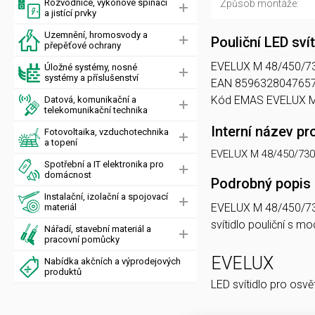
Rozvodnice, výkonové spínací
Způsob montáže:
a jistící prvky
Uzemnění, hromosvody a
Pouliční LED s
přepěťové ochrany
EVELUX M 48/450/730 W
Úložné systémy, nosné
systémy a příslušenství
EAN 8596328047657, 
Kód EMAS EVELUX M
Datová, komunikační a
telekomunikační technika
Interní název pr
Fotovoltaika, vzduchotechnika
a topení
EVELUX M 48/450/73
Spotřební a IT elektronika pro
domácnost
Podrobný popis
Instalační, izolační a spojovací
EVELUX M 48/450/7
materiál
svítidlo pouliční s 
Nářadí, stavební materiál a
pracovní pomůcky
EVELUX
Nabídka akčních a výprodejových
produktů
LED svítidlo pro osvě