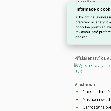
Ke stažení
Informace o cook
Katalogový list
CE
Kliknutím na Souhlasí
ENEC
preferenční, analytic
pohodlné používání we
CB
reklamou. Své prefere
EMC
cookies.
Ballproof
Příslušenství k E
Vlastnosti
Nadstandardně vy
Naklápění svítid
Samostatná pře