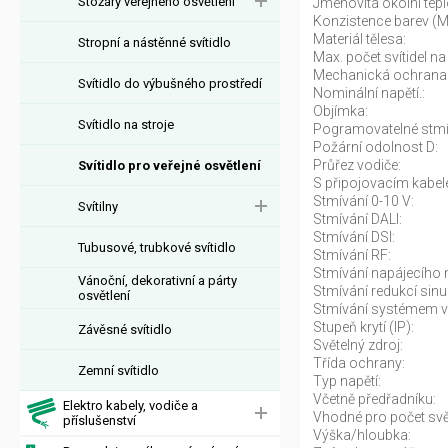
Stožáry veřejného osvětlení
Jmenovitá okolní tepl
Konzistence barev (
Materiál tělesa:
Stropní a nástěnné svítidlo
Max. počet svítidel na 
Mechanická ochrana
Svítidlo do výbušného prostředí
Nominální napětí.:
Objímka:
Svítidlo na stroje
Pogramovatelné stmí
Požární odolnost D:
Průřez vodiče:
Svítidlo pro veřejné osvětlení
S připojovacím kabel
Stmívání 0-10 V:
Svítilny
Stmívání DALI:
Stmívání DSI:
Tubusové, trubkové svítidlo
Stmívání RF:
Stmívání napájecího n
Vánoční, dekorativní a párty
Stmívání redukcí sinu
osvětlení
Stmívání systémem v
Stupeň krytí (IP):
Závěsné svítidlo
Světelný zdroj:
Třída ochrany:
Zemní svítidlo
Typ napětí:
Včetně předřadníku:
Elektro kabely, vodiče a
Vhodné pro počet svět
příslušenství
Výška/hloubka: