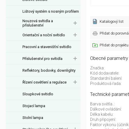
Lištový systém s nosným profilem
Nouzová svítidla a
Katalogový list
příslušenství
Přidat do porovná
Orientační a noční svítidlo
Přidat do projektu
Pracovní a stavenišťní svítidlo
Obecné parametry
Příslušenství pro svítidla
Značka:
Reflektory, bodovky, downlighty
Kód dodavatele:
Standardní balení:
Řízení osvětlení a regulace
Produktová řada:
Technické paramet
Sloupkové svítidlo
Barva světla..:
Stojací lampa
Dálkové ovládání:
Délka kabelu:
Stolní lampa
Druh připojení:
Faktor výkonu (účiník