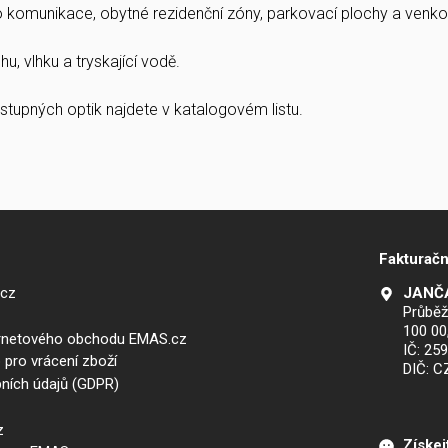
ro komunikace, obytné rezidenční zóny, parkovací plochy a venkov
u, vlhku a tryskající vodě.
stupných optik najdete v katalogovém listu.
Fakturačn
.cz
JANČA
Průběž
100 00
ernetového obchodu EMAS.cz
IČ: 25
 pro vrácení zboží
DIČ: 
ních údajů (GDPR)
z
Získej