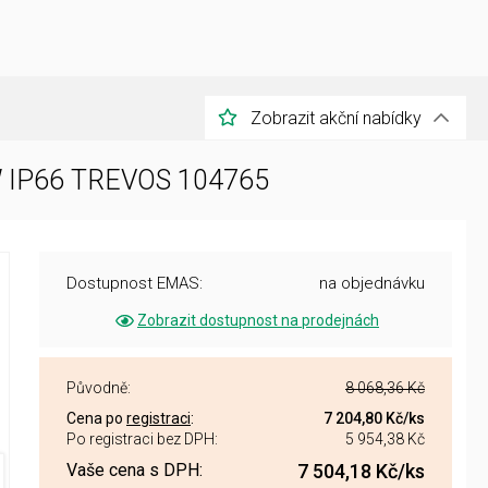
Zobrazit akční nabídky
5W IP66 TREVOS 104765
Dostupnost EMAS:
na objednávku
Zobrazit dostupnost na prodejnách
Původně:
8 068,36 Kč
Cena po
registraci
:
7 204,80 Kč
/ks
Po registraci bez DPH:
5 954,38 Kč
Vaše cena s DPH:
7 504,18 Kč
/ks