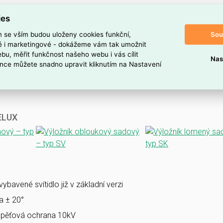
ies
Sou
m se vším budou uloženy cookies funkční,
ké i marketingové - dokážeme vám tak umožnit
bu, měřit funkčnost našeho webu i vás cílit
Nas
nce můžete snadno upravit kliknutím na Nastavení
VELUX
bavené svítidlo již v základní verzi
la ± 20°
pěťová ochrana 10kV