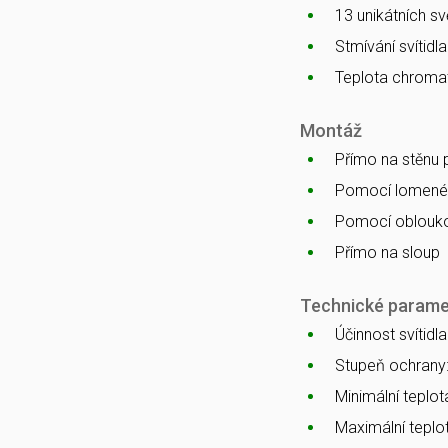
13 unikátních s
Stmívání svítidl
Teplota chromat
Montáž
Přímo na stěnu
Pomocí lomenéh
Pomocí oblouko
Přímo na sloup
Technické parame
Účinnost svítidl
Stupeň ochrany
Minimální teplota
Maximální teplot