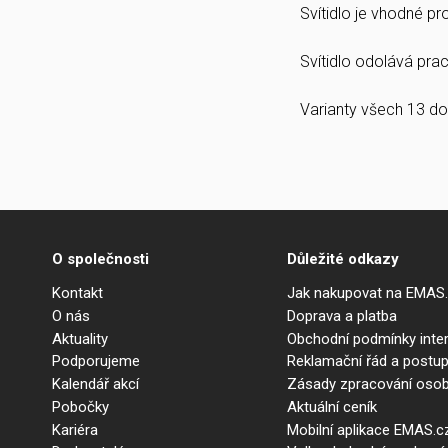
Svítidlo je vhodné p
Svítidlo odolává prach
Varianty všech 13 do
O společnosti
Důležité odkazy
Kontakt
Jak nakupovat na EMAS
O nás
Doprava a platba
Aktuality
Obchodní podmínky int
Podporujeme
Reklamační řád a postup
Kalendář akcí
Zásady zpracování osob
Pobočky
Aktuální ceník
Kariéra
Mobilní aplikace EMAS.c