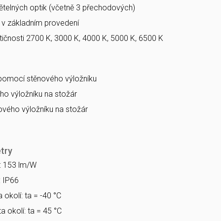
větelných optik (včetně 3 přechodových)
a v základním provedení
ičnosti 2700 K, 3000 K, 4000 K, 5000 K, 6500 K
 pomocí stěnového výložníku
o výložníku na stožár
vého výložníku na stožár
try
a: 153 lm/W
: IP66
 okolí: ta = -40 °C
a okolí: ta = 45 °C