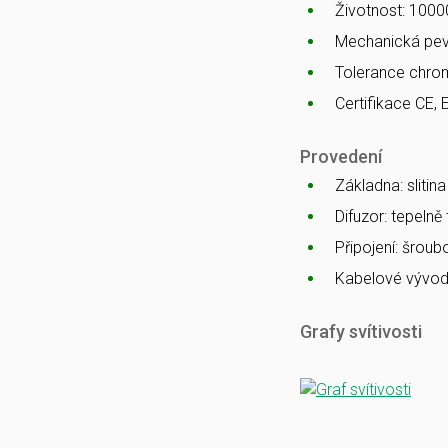
Životnost: 1000
Mechanická pev
Tolerance chro
Certifikace CE, 
Provedení
Základna: slitin
Difuzor: tepelně
Připojení: šrou
Kabelové vývod
Grafy svítivosti