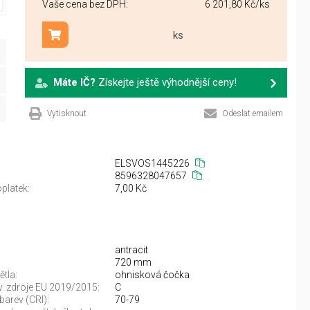
Vaše cena bez DPH:
6 201,80 Kč
/ks
ks
Přidat do košíku
Máte IČ?
Získejte ještě výhodnější ceny!
Vytisknout
Odeslat emailem
ELSVOS1445226
8596328047657
platek:
7,00 Kč
antracit
720 mm
ětla:
ohnisková čočka
sv. zdroje EU 2019/2015:
C
barev (CRI):
70-79