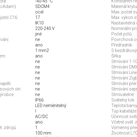
ota:
-40-45 °C
Konstantní re
McAdam):
SDCM4
Materiál krytu
ocel
Max. počet sví
jistič C16:
17
Max. výkon s
:
IK10
Nastavitelná 
220-240 V
Nominální pr
jiné
Počet pólů:
vání:
ne
Povrchová o
ano
Předřadník:
1 mm2
S bezdrátový
em:
ano
Šířka:
ne
Stmívání 1-10
ne
Stmívání DMX
ne
Stmívání Line
ne
Stmívání Zigb
apětí:
ne
Stmívání pře
sových vln:
ne
Stmívání sep
ýrobce:
ne
Stmívatelné:
IP66
Světelný tok:
LED neměnitelný
Teplota barvy.
I
Typ kabeláže
AC/DC
Účinnost svíti
ano
Včetně svět. z
. zdrojů:
1
Výměnný před
100 mm
Životnost L70