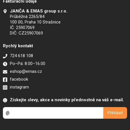
Fakturační údaje
JANČA & EMAS group s.r.o.
Průběžná 2265/84
100 00, Praha 10 Strašnice
IČ: 25907069
DIČ: CZ25907069
Rychlý kontakt
724 618 108
Po–Pá: 8.00–16.00
eshop@emas.cz
facebook
instagram
Získejte slevy, akce a novinky přednostně na váš e-mail.