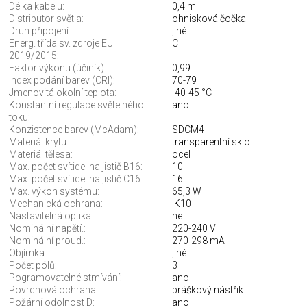
Délka kabelu:
0,4 m
Distributor světla:
ohnisková čočka
Druh připojení:
jiné
Energ. třída sv. zdroje EU
C
2019/2015:
Faktor výkonu (účiník):
0,99
Index podání barev (CRI):
70-79
Jmenovitá okolní teplota:
-40-45 °C
Konstantní regulace světelného
ano
toku:
Konzistence barev (McAdam):
SDCM4
Materiál krytu:
transparentní sklo
Materiál tělesa:
ocel
Max. počet svítidel na jistič B16:
10
Max. počet svítidel na jistič C16:
16
Max. výkon systému:
65,3 W
Mechanická ochrana:
IK10
Nastavitelná optika:
ne
Nominální napětí.:
220-240 V
Nominální proud.:
270-298 mA
Objímka:
jiné
Počet pólů:
3
Pogramovatelné stmívání:
ano
Povrchová ochrana:
práškový nástřik
Požární odolnost D:
ano