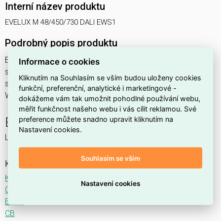
Interní název produktu
EVELUX M 48/450/730 DALI EWS1
Podrobný popis produktu
EVELUX M 48/450/730 DALI EWS1 77W IP66
Informace o cookies
svítidlo pouliční s modulem LED, spektrum 730A3, regulace
Kliknutím na Souhlasím se vším budou uloženy cookies
stmívání ovládané DALI protokolem, optika EWS1 (Extra
funkční, preferenční, analytické i marketingové -
Wide Street TYPE III - M)
dokážeme vám tak umožnit pohodlné používání webu,
měřit funkčnost našeho webu i vás cílit reklamou. Své
preference můžete snadno upravit kliknutím na
EVELUX
Nastavení cookies.
LED svítidlo pro osvětlení komunikací.
Souhlasím se vším
Ke stažení
Katalogový list
Nastavení cookies
CE
ENEC
CB