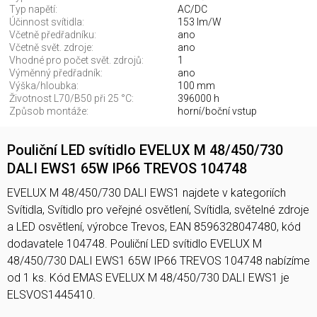
Typ napětí:
AC/DC
Účinnost svítidla:
153 lm/W
Včetně předřadníku:
ano
Včetně svět. zdroje:
ano
Vhodné pro počet svět. zdrojů:
1
Výměnný předřadník:
ano
Výška/hloubka:
100 mm
Životnost L70/B50 při 25 °C:
396000 h
Způsob montáže:
horní/boční vstup
Pouliční LED svítidlo EVELUX M 48/450/730
DALI EWS1 65W IP66 TREVOS 104748
EVELUX M 48/450/730 DALI EWS1 najdete v kategoriích
Svítidla, Svítidlo pro veřejné osvětlení, Svítidla, světelné zdroje
a LED osvětlení, výrobce Trevos, EAN 8596328047480, kód
dodavatele 104748. Pouliční LED svítidlo EVELUX M
48/450/730 DALI EWS1 65W IP66 TREVOS 104748 nabízíme
od 1 ks. Kód EMAS EVELUX M 48/450/730 DALI EWS1 je
ELSVOS1445410.