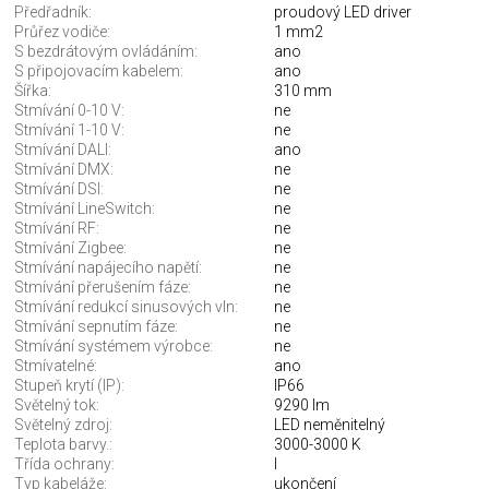
Předřadník:
proudový LED driver
Průřez vodiče:
1 mm2
S bezdrátovým ovládáním:
ano
S připojovacím kabelem:
ano
Šířka:
310 mm
Stmívání 0-10 V:
ne
Stmívání 1-10 V:
ne
Stmívání DALI:
ano
Stmívání DMX:
ne
Stmívání DSI:
ne
Stmívání LineSwitch:
ne
Stmívání RF:
ne
Stmívání Zigbee:
ne
Stmívání napájecího napětí:
ne
Stmívání přerušením fáze:
ne
Stmívání redukcí sinusových vln:
ne
Stmívání sepnutím fáze:
ne
Stmívání systémem výrobce:
ne
Stmívatelné:
ano
Stupeň krytí (IP):
IP66
Světelný tok:
9290 lm
Světelný zdroj:
LED neměnitelný
Teplota barvy.:
3000-3000 K
Třída ochrany:
I
Typ kabeláže:
ukončení