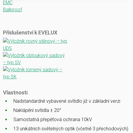
EMC
Ballproof
Příslušenství k EVELUX
Vlastnosti
Nadstandardně vybavené svítidlo již v základní verzi
Naklápění svítidla ± 20°
Samostatná přepěťová ochrana 10kV
13 unikátních světelných optik (včetně 3 přechodových)