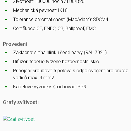
Životnost: 100000 hodin / L80/B20
Mechanická pevnost: IK10
Tolerance chromatičnosti (MacAdam): SDCM4
Certifikace CE, ENEC, CB, Ballproof, EMC
Provedení
Základna: slitina hliníku šedé barvy (RAL 7021)
Difuzor: tepelně tvrzené bezpečnostní sklo
Připojení: šroubová třípólová s odpojovačem pro průřez
vodičů max. 4 mm2
Kabelové vývodky: šroubovací PG9
Grafy svítivosti