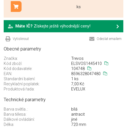
ks
Přidat do košíku
Máte IČ?
Získejte ještě výhodnější ceny!
Vytisknout
Odeslat emailem
Obecné parametry
Značka:
Trevos
Kód zboží:
ELSVOS1445410
Kód dodavatele:
104748
EAN:
8596328047480
Standardní balení:
1 ks
Recyklační poplatek:
7,00 Kč
Produktová řada:
EVELUX
Technické parametry
Barva světla..:
bílá
Barva tělesa:
antracit
Dálkové ovládání:
jiné
Délka:
720 mm