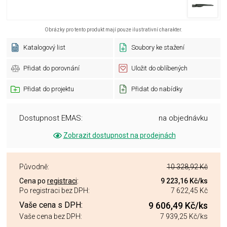
Obrázky pro tento produkt mají pouze ilustrativní charakter.
Katalogový list
Soubory ke stažení
Přidat do porovnání
Uložit do oblíbených
Přidat do projektu
Přidat do nabídky
Dostupnost EMAS:
na objednávku
Zobrazit dostupnost na prodejnách
Původně:
10 328,92 Kč
Cena po
registraci
:
9 223,16 Kč
/ks
Po registraci bez DPH:
7 622,45 Kč
Vaše cena s DPH:
9 606,49 Kč
/ks
Vaše cena bez DPH:
7 939,25 Kč
/ks