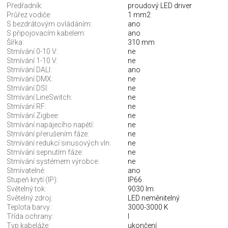
Předřadník:
proudový LED driver
Průřez vodiče:
1 mm2
S bezdrátovým ovládáním:
ano
S připojovacím kabelem:
ano
Šířka:
310 mm
Stmívání 0-10 V:
ne
Stmívání 1-10 V:
ne
Stmívání DALI:
ano
Stmívání DMX:
ne
Stmívání DSI:
ne
Stmívání LineSwitch:
ne
Stmívání RF:
ne
Stmívání Zigbee:
ne
Stmívání napájecího napětí:
ne
Stmívání přerušením fáze:
ne
Stmívání redukcí sinusových vln:
ne
Stmívání sepnutím fáze:
ne
Stmívání systémem výrobce:
ne
Stmívatelné:
ano
Stupeň krytí (IP):
IP66
Světelný tok:
9030 lm
Světelný zdroj:
LED neměnitelný
Teplota barvy.:
3000-3000 K
Třída ochrany:
I
Typ kabeláže:
ukončení