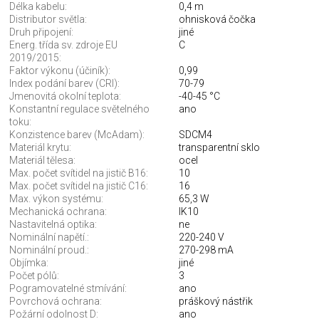
Délka kabelu:
0,4 m
Distributor světla:
ohnisková čočka
Druh připojení:
jiné
Energ. třída sv. zdroje EU
C
2019/2015:
Faktor výkonu (účiník):
0,99
Index podání barev (CRI):
70-79
Jmenovitá okolní teplota:
-40-45 °C
Konstantní regulace světelného
ano
toku:
Konzistence barev (McAdam):
SDCM4
Materiál krytu:
transparentní sklo
Materiál tělesa:
ocel
Max. počet svítidel na jistič B16:
10
Max. počet svítidel na jistič C16:
16
Max. výkon systému:
65,3 W
Mechanická ochrana:
IK10
Nastavitelná optika:
ne
Nominální napětí.:
220-240 V
Nominální proud.:
270-298 mA
Objímka:
jiné
Počet pólů:
3
Pogramovatelné stmívání:
ano
Povrchová ochrana:
práškový nástřik
Požární odolnost D:
ano