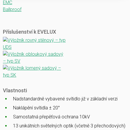
EMC
Ballproof
Příslušenství k EVELUX
Vlastnosti
Nadstandardně vybavené svítidlo již v základní verzi
Naklápění svítidla ± 20°
Samostatná přepěťová ochrana 10kV
13 unikátních světelných optik (včetně 3 přechodových)