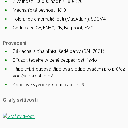
Životnost: 100000 hodin / L80/B20
Mechanická pevnost: IK10
Tolerance chromatičnosti (MacAdam): SDCM4
Certifikace CE, ENEC, CB, Ballproof, EMC
Provedení
Základna: slitina hliníku šedé barvy (RAL 7021)
Difuzor: tepelně tvrzené bezpečnostní sklo
Připojení: šroubová třípólová s odpojovačem pro průřez
vodičů max. 4 mm2
Kabelové vývodky: šroubovací PG9
Grafy svítivosti