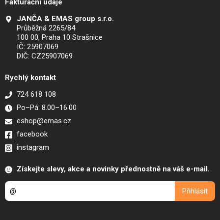
Fakturační údaje
JANČA & EMAS group s.r.o.
Průběžná 2265/84
100 00, Praha 10 Strašnice
IČ: 25907069
DIČ: CZ25907069
Rychlý kontakt
724 618 108
Po–Pá: 8.00–16.00
eshop@emas.cz
facebook
instagram
Získejte slevy, akce a novinky přednostně na váš e-mail.