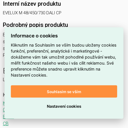
Interní název produktu
EVELUX M 48/450/730 DALI CP
Podrobný popis produktu
EVELUX M 48/450/730 DALI CP 77W IP66
Informace o cookies
svítidlo pouliční s modulem LED, spektrum 730A3, regulace
Kliknutím na Souhlasím se vším budou uloženy cookies
stmívání ovládané DALI protokolem, optika CP (Central
funkční, preferenční, analytické i marketingové -
Parking TYPE I)
dokážeme vám tak umožnit pohodlné používání webu,
měřit funkčnost našeho webu i vás cílit reklamou. Své
preference můžete snadno upravit kliknutím na
EVELUX
Nastavení cookies.
LED svítidlo pro osvětlení komunikací.
Souhlasím se vším
Ke stažení
Katalogový list
Nastavení cookies
CE
ENEC
CB