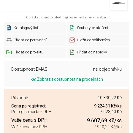
Obrázky pro tento produkt mají pouze ilustrativní charakter.
Katalogový list
Soubory ke stažení
Přidat do porovnání
Uložit do oblíbených
Přidat do projektu
Přidat do nabídky
Dostupnost EMAS:
na objednávku
Zobrazit dostupnost na prodejnách
Původně:
10 330,22 Kč
Cena po
registraci
:
9 224,31 Kč
/ks
Po registraci bez DPH:
7 623,40 Kč
Vaše cena s DPH:
9 607,69 Kč
/ks
Vaše cena bez DPH:
7 940,24 Kč
/ks