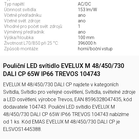
Typ napětí:
AC/DC
Účinnost svítidla:
153 lm/W
Včetně předřadníku:
ano
Včetně svět. zdroje:
ano
Vhodné pro počet svět. zdrojů:
1
Výměnný předřadník:
ano
Výška/hloubka:
100 mm
Životnost L70/B50 při 25 °C:
396000 h
Způsob montáže:
horní/boční vstup
Pouliční LED svítidlo EVELUX M 48/450/730
DALI CP 65W IP66 TREVOS 104743
EVELUX M 48/450/730 DALI CP najdete v kategoriích
Svítidla, Svítidlo pro veřejné osvětlení, Svítidla, světelné zdroje
a LED osvětlení, výrobce Trevos, EAN 8596328047435, kód
dodavatele 104743. Pouliční LED svítidlo EVELUX M
48/450/730 DALI CP 65W IP66 TREVOS 104743 nabízíme
od 1 ks. Kód EMAS EVELUX M 48/450/730 DALI CP je
ELSVOS1445388.