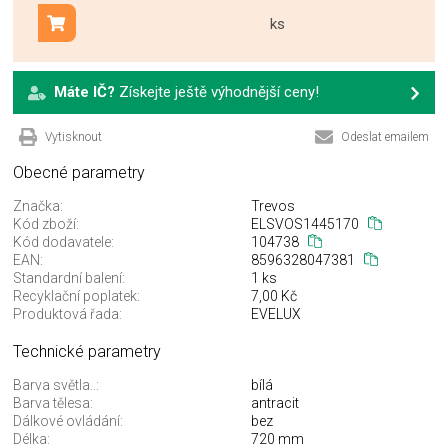
ks
Přidat do košíku
Máte IČ?
Získejte ještě výhodnější ceny!
Vytisknout
Odeslat emailem
Obecné parametry
Značka:
Trevos
Kód zboží:
ELSVOS1445170
Kód dodavatele:
104738
EAN:
8596328047381
Standardní balení:
1 ks
Recyklační poplatek:
7,00 Kč
Produktová řada:
EVELUX
Technické parametry
Barva světla..:
bílá
Barva tělesa:
antracit
Dálkové ovládání:
bez
Délka:
720 mm