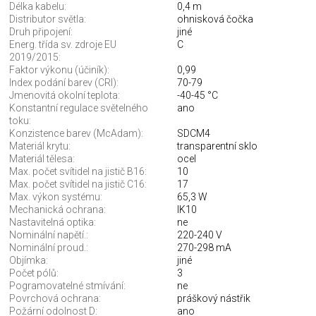
Délka kabelu:
0,4 m
Distributor světla:
ohnisková čočka
Druh připojení:
jiné
Energ. třída sv. zdroje EU
C
2019/2015:
Faktor výkonu (účiník):
0,99
Index podání barev (CRI):
70-79
Jmenovitá okolní teplota:
-40-45 °C
Konstantní regulace světelného
ano
toku:
Konzistence barev (McAdam):
SDCM4
Materiál krytu:
transparentní sklo
Materiál tělesa:
ocel
Max. počet svítidel na jistič B16:
10
Max. počet svítidel na jistič C16:
17
Max. výkon systému:
65,3 W
Mechanická ochrana:
IK10
Nastavitelná optika:
ne
Nominální napětí.:
220-240 V
Nominální proud.:
270-298 mA
Objímka:
jiné
Počet pólů:
3
Pogramovatelné stmívání:
ne
Povrchová ochrana:
práškový nástřik
Požární odolnost D:
ano