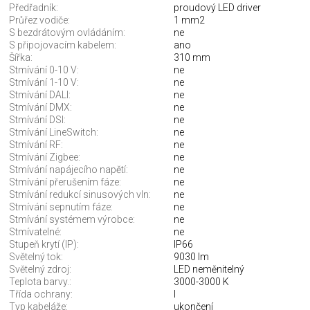
Předřadník:
proudový LED driver
Průřez vodiče:
1 mm2
S bezdrátovým ovládáním:
ne
S připojovacím kabelem:
ano
Šířka:
310 mm
Stmívání 0-10 V:
ne
Stmívání 1-10 V:
ne
Stmívání DALI:
ne
Stmívání DMX:
ne
Stmívání DSI:
ne
Stmívání LineSwitch:
ne
Stmívání RF:
ne
Stmívání Zigbee:
ne
Stmívání napájecího napětí:
ne
Stmívání přerušením fáze:
ne
Stmívání redukcí sinusových vln:
ne
Stmívání sepnutím fáze:
ne
Stmívání systémem výrobce:
ne
Stmívatelné:
ne
Stupeň krytí (IP):
IP66
Světelný tok:
9030 lm
Světelný zdroj:
LED neměnitelný
Teplota barvy.:
3000-3000 K
Třída ochrany:
I
Typ kabeláže:
ukončení