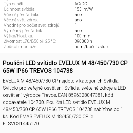
Typ napětí:
AC/DC
Účinnost svítidla:
153 lm/W
Včetně předřadníku:
ano
Včetně svět. zdroje:
ano
Vhodné pro počet svět. zdrojů:
1
Výměnný předřadník:
ano
Výška/hloubka:
100 mm
Životnost L70/B50 při 25 °C:
396000 h
Způsob montáže:
horní/boční vstup
Pouliční LED svítidlo EVELUX M 48/450/730 CP
65W IP66 TREVOS 104738
EVELUX M 48/450/730 CP najdete v kategoriích Svítidla,
Svítidlo pro veřejné osvětlení, Svítidla, světelné zdroje a LED
osvětlení, výrobce Trevos, EAN 8596328047381, kód
dodavatele 104738. Pouliční LED svítidlo EVELUX M
48/450/730 CP 65W IP66 TREVOS 104738 nabízíme od 1
ks. Kód EMAS EVELUX M 48/450/730 CP je
ELSVOS1445170.