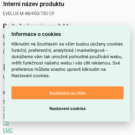
Interní název produktu
EVELUX M 48/450/730 CP
Podrobný popis produktu
Informace o cookies
EVELUX M 48/450/730 CP 77W IP66
svítidlo pouliční s modulem LED, spektrum 730A3, optika CP
Kliknutím na Souhlasím se vším budou uloženy cookies
funkční, preferenční, analytické i marketingové -
(Central Parking TYPE I)
dokážeme vám tak umožnit pohodlné používání webu,
měřit funkčnost našeho webu i vás cílit reklamou. Své
EVELUX
preference můžete snadno upravit kliknutím na
Nastavení cookies.
LED svítidlo pro osvětlení komunikací.
Ke stažení
Souhlasím se vším
Katalogový list
CE
Nastavení cookies
ENEC
CB
EMC