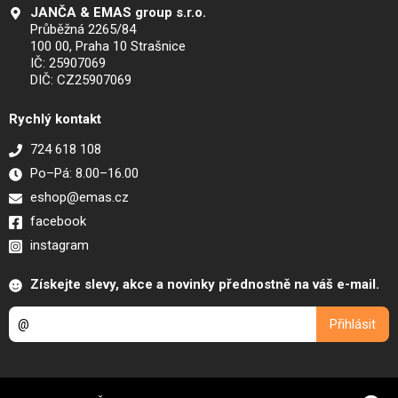
JANČA & EMAS group s.r.o.
Průběžná 2265/84
100 00, Praha 10 Strašnice
IČ: 25907069
DIČ: CZ25907069
Rychlý kontakt
724 618 108
Po–Pá: 8.00–16.00
eshop@emas.cz
facebook
instagram
Získejte slevy, akce a novinky přednostně na váš e-mail.