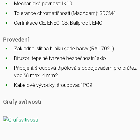
Mechanická pevnost: IK10
Tolerance chromatičnosti (MacAdam): SDCM4
Certifikace CE, ENEC, CB, Ballproof, EMC
Provedení
Základna: slitina hliníku šedé barvy (RAL 7021)
Difuzor: tepelně tvrzené bezpečnostní sklo
Připojení: šroubová třípólová s odpojovačem pro průřez
vodičů max. 4 mm2
Kabelové vývodky: šroubovací PG9
Grafy svítivosti