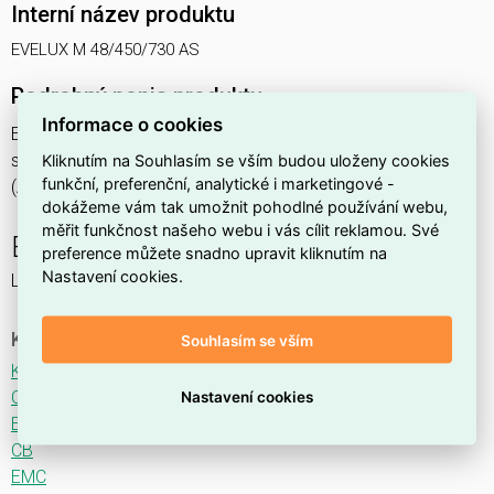
Interní název produktu
EVELUX M 48/450/730 AS
Podrobný popis produktu
Informace o cookies
EVELUX M 48/450/730 AS 77W IP66
svítidlo pouliční s modulem LED, spektrum 730A3, optika AS
Kliknutím na Souhlasím se vším budou uloženy cookies
funkční, preferenční, analytické i marketingové -
(Asymmetric)
dokážeme vám tak umožnit pohodlné používání webu,
měřit funkčnost našeho webu i vás cílit reklamou. Své
EVELUX
preference můžete snadno upravit kliknutím na
Nastavení cookies.
LED svítidlo pro osvětlení komunikací.
Ke stažení
Souhlasím se vším
Katalogový list
CE
Nastavení cookies
ENEC
CB
EMC