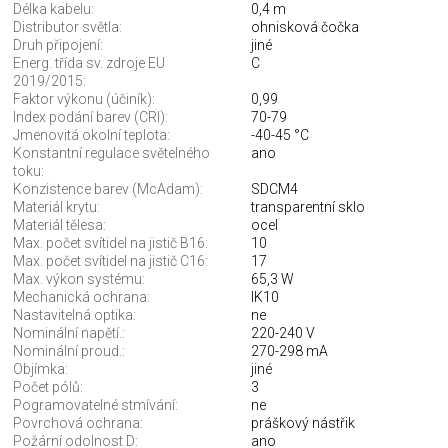
Délka kabelu:
0,4 m
Distributor světla:
ohnisková čočka
Druh připojení:
jiné
Energ. třída sv. zdroje EU
C
2019/2015:
Faktor výkonu (účiník):
0,99
Index podání barev (CRI):
70-79
Jmenovitá okolní teplota:
-40-45 °C
Konstantní regulace světelného
ano
toku:
Konzistence barev (McAdam):
SDCM4
Materiál krytu:
transparentní sklo
Materiál tělesa:
ocel
Max. počet svítidel na jistič B16:
10
Max. počet svítidel na jistič C16:
17
Max. výkon systému:
65,3 W
Mechanická ochrana:
IK10
Nastavitelná optika:
ne
Nominální napětí.:
220-240 V
Nominální proud.:
270-298 mA
Objímka:
jiné
Počet pólů:
3
Pogramovatelné stmívání:
ne
Povrchová ochrana:
práškový nástřik
Požární odolnost D:
ano