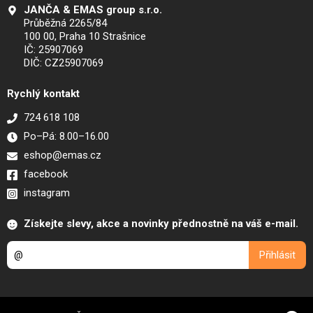
JANČA & EMAS group s.r.o.
Průběžná 2265/84
100 00, Praha 10 Strašnice
IČ: 25907069
DIČ: CZ25907069
Rychlý kontakt
724 618 108
Po–Pá: 8.00–16.00
eshop@emas.cz
facebook
instagram
Získejte slevy, akce a novinky přednostně na váš e-mail.