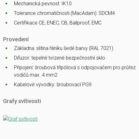
Mechanická pevnost: IK10
Tolerance chromatičnosti (MacAdam): SDCM4
Certifikace CE, ENEC, CB, Ballproof, EMC
Provedení
Základna: slitina hliníku šedé barvy (RAL 7021)
Difuzor: tepelně tvrzené bezpečnostní sklo
Připojení: šroubová třípólová s odpojovačem pro průřez
vodičů max. 4 mm2
Kabelové vývodky: šroubovací PG9
Grafy svítivosti