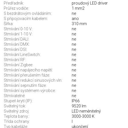
Předřadník:
proudový LED driver
Průřez vodiče:
1 mm2
S bezdrátovým ovládáním:
ne
S připojovacím kabelem:
ano
Šířka:
310 mm
Stmívání 0-10 V:
ne
Stmívání 1-10 V:
ne
Stmívání DALI:
ne
Stmívání DMX:
ne
Stmívání DSI:
ne
Stmívání LineSwitch:
ne
Stmívání RF:
ne
Stmívání Zigbee:
ne
Stmívání napájecího napětí:
ne
Stmívání přerušením fáze:
ne
Stmívání redukcí sinusových vln:
ne
Stmívání sepnutím fáze:
ne
Stmívání systémem výrobce:
ne
Stmívatelné:
ne
Stupeň krytí (IP):
IP66
Světelný tok:
9520 lm
Světelný zdroj:
LED neměnitelný
Teplota barvy.:
3000-3000 K
Třída ochrany:
I
Typ kabeláže:
ukončení