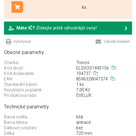
ks
Přidat do košíku
Máte IČ?
Získejte ještě výhodnější ceny!
Vytisknout
Odeslat emailem
Obecné parametry
Značka:
Trevos
Kód zboží:
ELSVOS1445156
Kód dodavatele:
104737
EAN:
8596328047374
Standardní balení:
1 ks
Recyklační poplatek:
7,00 Kč
Produktová řada:
EVELUX
Technické parametry
Barva světla..:
bílá
Barva tělesa:
antracit
Dálkové ovládání:
bez
Délka:
720 mm