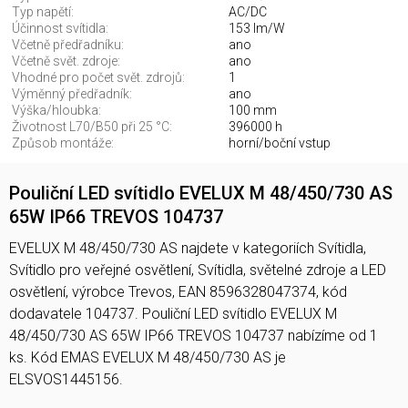
Typ napětí:
AC/DC
Účinnost svítidla:
153 lm/W
Včetně předřadníku:
ano
Včetně svět. zdroje:
ano
Vhodné pro počet svět. zdrojů:
1
Výměnný předřadník:
ano
Výška/hloubka:
100 mm
Životnost L70/B50 při 25 °C:
396000 h
Způsob montáže:
horní/boční vstup
Pouliční LED svítidlo EVELUX M 48/450/730 AS
65W IP66 TREVOS 104737
EVELUX M 48/450/730 AS najdete v kategoriích Svítidla,
Svítidlo pro veřejné osvětlení, Svítidla, světelné zdroje a LED
osvětlení, výrobce Trevos, EAN 8596328047374, kód
dodavatele 104737. Pouliční LED svítidlo EVELUX M
48/450/730 AS 65W IP66 TREVOS 104737 nabízíme od 1
ks. Kód EMAS EVELUX M 48/450/730 AS je
ELSVOS1445156.