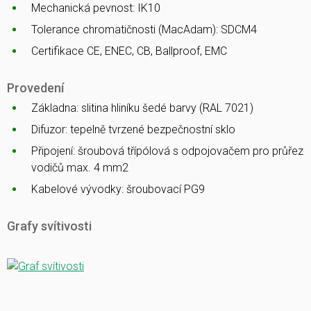
Mechanická pevnost: IK10
Tolerance chromatičnosti (MacAdam): SDCM4
Certifikace CE, ENEC, CB, Ballproof, EMC
Provedení
Základna: slitina hliníku šedé barvy (RAL 7021)
Difuzor: tepelně tvrzené bezpečnostní sklo
Připojení: šroubová třípólová s odpojovačem pro průřez
vodičů max. 4 mm2
Kabelové vývodky: šroubovací PG9
Grafy svítivosti