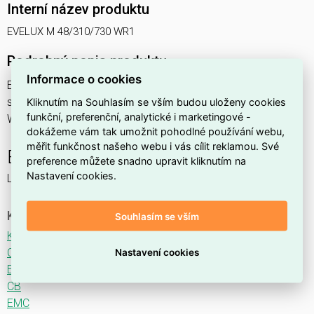
Interní název produktu
EVELUX M 48/310/730 WR1
Podrobný popis produktu
Informace o cookies
EVELUX M 48/310/730 WR1 54W IP66
svítidlo pouliční s modulem LED, spektrum 730A3, optika
Kliknutím na Souhlasím se vším budou uloženy cookies
funkční, preferenční, analytické i marketingové -
WR1 (Wide Road TYPE II/III)
dokážeme vám tak umožnit pohodlné používání webu,
měřit funkčnost našeho webu i vás cílit reklamou. Své
EVELUX
preference můžete snadno upravit kliknutím na
Nastavení cookies.
LED svítidlo pro osvětlení komunikací.
Ke stažení
Souhlasím se vším
Katalogový list
CE
Nastavení cookies
ENEC
CB
EMC