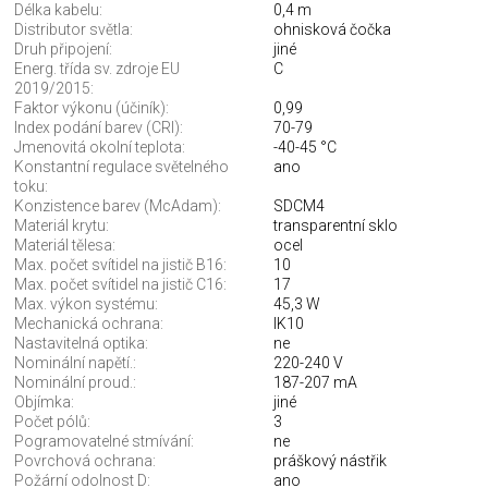
Délka kabelu:
0,4 m
Distributor světla:
ohnisková čočka
Druh připojení:
jiné
Energ. třída sv. zdroje EU
C
2019/2015:
Faktor výkonu (účiník):
0,99
Index podání barev (CRI):
70-79
Jmenovitá okolní teplota:
-40-45 °C
Konstantní regulace světelného
ano
toku:
Konzistence barev (McAdam):
SDCM4
Materiál krytu:
transparentní sklo
Materiál tělesa:
ocel
Max. počet svítidel na jistič B16:
10
Max. počet svítidel na jistič C16:
17
Max. výkon systému:
45,3 W
Mechanická ochrana:
IK10
Nastavitelná optika:
ne
Nominální napětí.:
220-240 V
Nominální proud.:
187-207 mA
Objímka:
jiné
Počet pólů:
3
Pogramovatelné stmívání:
ne
Povrchová ochrana:
práškový nástřik
Požární odolnost D:
ano