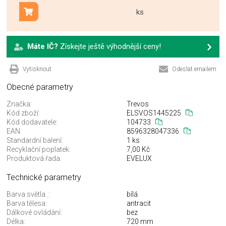
ks
Přidat do košíku
Máte IČ?
Získejte ještě výhodnější ceny!
Vytisknout
Odeslat emailem
Obecné parametry
Značka:
Trevos
Kód zboží:
ELSVOS1445225
Kód dodavatele:
104733
EAN:
8596328047336
Standardní balení:
1 ks
Recyklační poplatek:
7,00 Kč
Produktová řada:
EVELUX
Technické parametry
Barva světla..:
bílá
Barva tělesa:
antracit
Dálkové ovládání:
bez
Délka:
720 mm