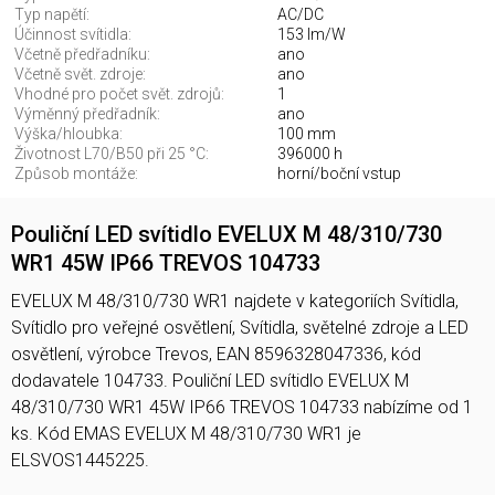
Typ napětí:
AC/DC
Účinnost svítidla:
153 lm/W
Včetně předřadníku:
ano
Včetně svět. zdroje:
ano
Vhodné pro počet svět. zdrojů:
1
Výměnný předřadník:
ano
Výška/hloubka:
100 mm
Životnost L70/B50 při 25 °C:
396000 h
Způsob montáže:
horní/boční vstup
Pouliční LED svítidlo EVELUX M 48/310/730
WR1 45W IP66 TREVOS 104733
EVELUX M 48/310/730 WR1 najdete v kategoriích Svítidla,
Svítidlo pro veřejné osvětlení, Svítidla, světelné zdroje a LED
osvětlení, výrobce Trevos, EAN 8596328047336, kód
dodavatele 104733. Pouliční LED svítidlo EVELUX M
48/310/730 WR1 45W IP66 TREVOS 104733 nabízíme od 1
ks. Kód EMAS EVELUX M 48/310/730 WR1 je
ELSVOS1445225.