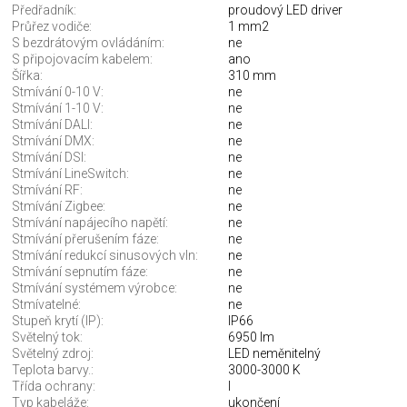
Předřadník:
proudový LED driver
Průřez vodiče:
1 mm2
S bezdrátovým ovládáním:
ne
S připojovacím kabelem:
ano
Šířka:
310 mm
Stmívání 0-10 V:
ne
Stmívání 1-10 V:
ne
Stmívání DALI:
ne
Stmívání DMX:
ne
Stmívání DSI:
ne
Stmívání LineSwitch:
ne
Stmívání RF:
ne
Stmívání Zigbee:
ne
Stmívání napájecího napětí:
ne
Stmívání přerušením fáze:
ne
Stmívání redukcí sinusových vln:
ne
Stmívání sepnutím fáze:
ne
Stmívání systémem výrobce:
ne
Stmívatelné:
ne
Stupeň krytí (IP):
IP66
Světelný tok:
6950 lm
Světelný zdroj:
LED neměnitelný
Teplota barvy.:
3000-3000 K
Třída ochrany:
I
Typ kabeláže:
ukončení