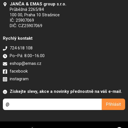
JANČA & EMAS group s.r.o.
Průběžná 2265/84
100 00, Praha 10 Strašnice
IČ: 25907069
DIČ: CZ25907069
Rychlý kontakt
724 618 108
Po–Pá: 8.00–16.00
eshop@emas.cz
facebook
instagram
Získejte slevy, akce a novinky přednostně na váš e-mail.