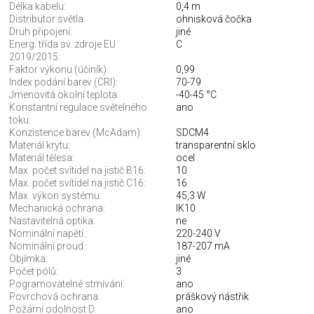
Délka kabelu:
0,4 m
Distributor světla:
ohnisková čočka
Druh připojení:
jiné
Energ. třída sv. zdroje EU
C
2019/2015:
Faktor výkonu (účiník):
0,99
Index podání barev (CRI):
70-79
Jmenovitá okolní teplota:
-40-45 °C
Konstantní regulace světelného
ano
toku:
Konzistence barev (McAdam):
SDCM4
Materiál krytu:
transparentní sklo
Materiál tělesa:
ocel
Max. počet svítidel na jistič B16:
10
Max. počet svítidel na jistič C16:
16
Max. výkon systému:
45,3 W
Mechanická ochrana:
IK10
Nastavitelná optika:
ne
Nominální napětí.:
220-240 V
Nominální proud.:
187-207 mA
Objímka:
jiné
Počet pólů:
3
Pogramovatelné stmívání:
ano
Povrchová ochrana:
práškový nástřik
Požární odolnost D:
ano