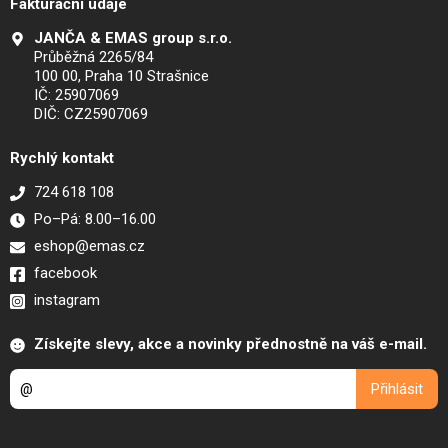
Fakturační údaje
JANČA & EMAS group s.r.o.
Průběžná 2265/84
100 00, Praha 10 Strašnice
IČ: 25907069
DIČ: CZ25907069
Rychlý kontakt
724 618 108
Po–Pá: 8.00–16.00
eshop@emas.cz
facebook
instagram
Získejte slevy, akce a novinky přednostně na váš e-mail.