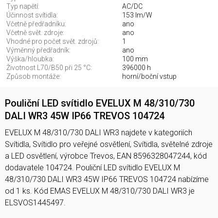
Typ napětí:
AC/DC
Účinnost svítidla:
153 lm/W
Včetně předřadníku:
ano
Včetně svět. zdroje:
ano
Vhodné pro počet svět. zdrojů:
1
Výměnný předřadník:
ano
Výška/hloubka:
100 mm
Životnost L70/B50 při 25 °C:
396000 h
Způsob montáže:
horní/boční vstup
Pouliční LED svítidlo EVELUX M 48/310/730
DALI WR3 45W IP66 TREVOS 104724
EVELUX M 48/310/730 DALI WR3 najdete v kategoriích
Svítidla, Svítidlo pro veřejné osvětlení, Svítidla, světelné zdroje
a LED osvětlení, výrobce Trevos, EAN 8596328047244, kód
dodavatele 104724. Pouliční LED svítidlo EVELUX M
48/310/730 DALI WR3 45W IP66 TREVOS 104724 nabízíme
od 1 ks. Kód EMAS EVELUX M 48/310/730 DALI WR3 je
ELSVOS1445497.