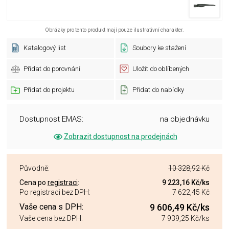
Obrázky pro tento produkt mají pouze ilustrativní charakter.
Katalogový list
Soubory ke stažení
Přidat do porovnání
Uložit do oblíbených
Přidat do projektu
Přidat do nabídky
Dostupnost EMAS:
na objednávku
Zobrazit dostupnost na prodejnách
Původně:
10 328,92 Kč
Cena po
registraci
:
9 223,16 Kč
/ks
Po registraci bez DPH:
7 622,45 Kč
Vaše cena s DPH:
9 606,49 Kč
/ks
Vaše cena bez DPH:
7 939,25 Kč
/ks