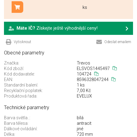
ks
Přidat do košíku
Máte IČ?
Získejte ještě výhodnější ceny!
Vytisknout
Odeslat emailem
Obecné parametry
Značka:
Trevos
Kód zboží:
ELSVOS1445497
Kód dodavatele:
104724
EAN:
8596328047244
Standardní balení:
1 ks
Recyklační poplatek:
7,00 Kč
Produktová řada:
EVELUX
Technické parametry
Barva světla..:
bílá
Barva tělesa:
antracit
Dálkové ovládání:
jiné
Délka:
720 mm