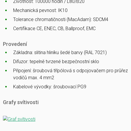
Životnost: 100000 hodin / L80/B20
Mechanická pevnost: IK10
Tolerance chromatičnosti (MacAdam): SDCM4
Certifikace CE, ENEC, CB, Ballproof, EMC
Provedení
Základna: slitina hliníku šedé barvy (RAL 7021)
Difuzor: tepelně tvrzené bezpečnostní sklo
Připojení: šroubová třípólová s odpojovačem pro průřez
vodičů max. 4 mm2
Kabelové vývodky: šroubovací PG9
Grafy svítivosti