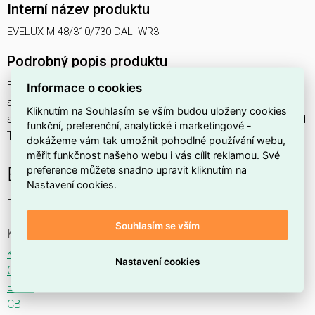
Interní název produktu
EVELUX M 48/310/730 DALI WR3
Podrobný popis produktu
EVELUX M 48/310/730 DALI WR3 54W IP66
Informace o cookies
svítidlo pouliční s modulem LED, spektrum 730A3, regulace
Kliknutím na Souhlasím se vším budou uloženy cookies
stmívání ovládané DALI protokolem, optika WR3 (Wide Road
funkční, preferenční, analytické i marketingové -
TYPE I CENTRAL LANE)
dokážeme vám tak umožnit pohodlné používání webu,
měřit funkčnost našeho webu i vás cílit reklamou. Své
preference můžete snadno upravit kliknutím na
EVELUX
Nastavení cookies.
LED svítidlo pro osvětlení komunikací.
Souhlasím se vším
Ke stažení
Katalogový list
Nastavení cookies
CE
ENEC
CB