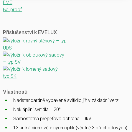
EMC
Ballproof
Příslušenství k EVELUX
Vlastnosti
Nadstandardně vybavené svítidlo již v základní verzi
Naklápění svítidla ± 20°
Samostatná přepěťová ochrana 10kV
13 unikátních světelných optik (včetně 3 přechodových)