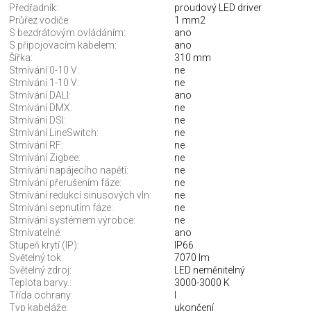
Předřadník:
proudový LED driver
Průřez vodiče:
1 mm2
S bezdrátovým ovládáním:
ano
S připojovacím kabelem:
ano
Šířka:
310 mm
Stmívání 0-10 V:
ne
Stmívání 1-10 V:
ne
Stmívání DALI:
ano
Stmívání DMX:
ne
Stmívání DSI:
ne
Stmívání LineSwitch:
ne
Stmívání RF:
ne
Stmívání Zigbee:
ne
Stmívání napájecího napětí:
ne
Stmívání přerušením fáze:
ne
Stmívání redukcí sinusových vln:
ne
Stmívání sepnutím fáze:
ne
Stmívání systémem výrobce:
ne
Stmívatelné:
ano
Stupeň krytí (IP):
IP66
Světelný tok:
7070 lm
Světelný zdroj:
LED neměnitelný
Teplota barvy.:
3000-3000 K
Třída ochrany:
I
Typ kabeláže:
ukončení