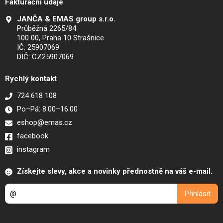
Fakturační údaje
JANČA & EMAS group s.r.o.
Průběžná 2265/84
100 00, Praha 10 Strašnice
IČ: 25907069
DIČ: CZ25907069
Rychlý kontakt
724 618 108
Po–Pá: 8.00–16.00
eshop@emas.cz
facebook
instagram
Získejte slevy, akce a novinky přednostně na váš e-mail.