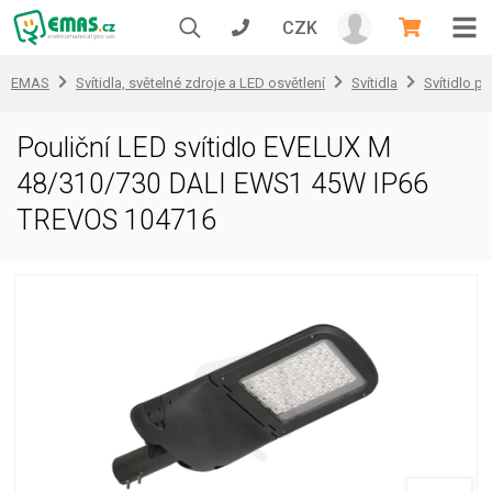
CZK
EMAS
Svítidla, světelné zdroje a LED osvětlení
Svítidla
Svítidlo pr
Pouliční LED svítidlo EVELUX M
48/310/730 DALI EWS1 45W IP66
TREVOS 104716