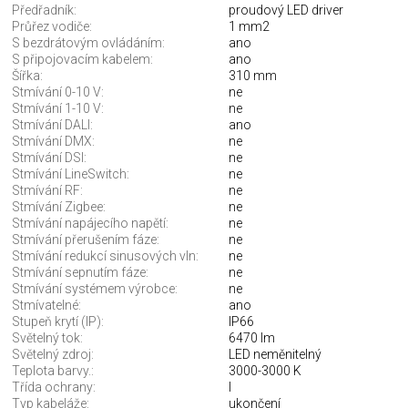
Předřadník:
proudový LED driver
Průřez vodiče:
1 mm2
S bezdrátovým ovládáním:
ano
S připojovacím kabelem:
ano
Šířka:
310 mm
Stmívání 0-10 V:
ne
Stmívání 1-10 V:
ne
Stmívání DALI:
ano
Stmívání DMX:
ne
Stmívání DSI:
ne
Stmívání LineSwitch:
ne
Stmívání RF:
ne
Stmívání Zigbee:
ne
Stmívání napájecího napětí:
ne
Stmívání přerušením fáze:
ne
Stmívání redukcí sinusových vln:
ne
Stmívání sepnutím fáze:
ne
Stmívání systémem výrobce:
ne
Stmívatelné:
ano
Stupeň krytí (IP):
IP66
Světelný tok:
6470 lm
Světelný zdroj:
LED neměnitelný
Teplota barvy.:
3000-3000 K
Třída ochrany:
I
Typ kabeláže:
ukončení