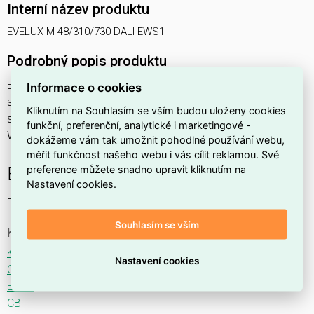
Interní název produktu
EVELUX M 48/310/730 DALI EWS1
Podrobný popis produktu
EVELUX M 48/310/730 DALI EWS1 54W IP66
Informace o cookies
svítidlo pouliční s modulem LED, spektrum 730A3, regulace
Kliknutím na Souhlasím se vším budou uloženy cookies
stmívání ovládané DALI protokolem, optika EWS1 (Extra
funkční, preferenční, analytické i marketingové -
Wide Street TYPE III - M)
dokážeme vám tak umožnit pohodlné používání webu,
měřit funkčnost našeho webu i vás cílit reklamou. Své
preference můžete snadno upravit kliknutím na
EVELUX
Nastavení cookies.
LED svítidlo pro osvětlení komunikací.
Souhlasím se vším
Ke stažení
Katalogový list
Nastavení cookies
CE
ENEC
CB