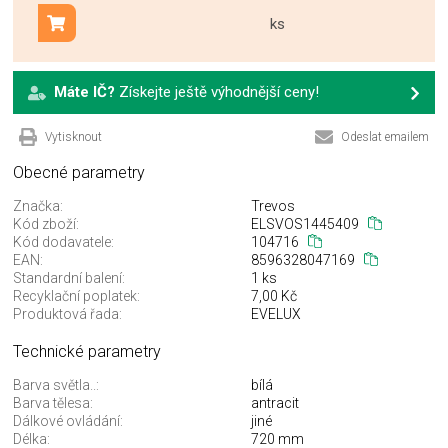
ks
Přidat do košíku
Máte IČ?
Získejte ještě výhodnější ceny!
Vytisknout
Odeslat emailem
Obecné parametry
Značka:
Trevos
Kód zboží:
ELSVOS1445409
Kód dodavatele:
104716
EAN:
8596328047169
Standardní balení:
1 ks
Recyklační poplatek:
7,00 Kč
Produktová řada:
EVELUX
Technické parametry
Barva světla..:
bílá
Barva tělesa:
antracit
Dálkové ovládání:
jiné
Délka:
720 mm