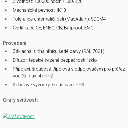
Životnost: 100000 hodin / L80/B20
Mechanická pevnost: IK10
Tolerance chromatičnosti (MacAdam): SDCM4
Certifikace CE, ENEC, CB, Ballproof, EMC
Provedení
Základna: slitina hliníku šedé barvy (RAL 7021)
Difuzor: tepelně tvrzené bezpečnostní sklo
Připojení: šroubová třípólová s odpojovačem pro průřez
vodičů max. 4 mm2
Kabelové vývodky: šroubovací PG9
Grafy svítivosti