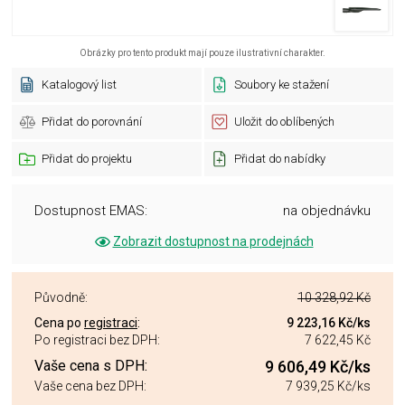
Obrázky pro tento produkt mají pouze ilustrativní charakter.
Katalogový list
Soubory ke stažení
Přidat do porovnání
Uložit do oblíbených
Přidat do projektu
Přidat do nabídky
Dostupnost EMAS:
na objednávku
Zobrazit dostupnost na prodejnách
Původně:
10 328,92 Kč
Cena po
registraci
:
9 223,16 Kč
/ks
Po registraci bez DPH:
7 622,45 Kč
Vaše cena s DPH:
9 606,49 Kč
/ks
Vaše cena bez DPH:
7 939,25 Kč
/ks