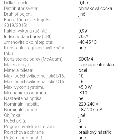
Délka kabelu:
0,4 m
Distributor světla:
ohnisková čočka
Druh připojení:
jiné
Energ. třída sv. zdroje EU
C
2019/2015:
Faktor výkonu (účiník):
0,99
Index podání barev (CRI):
70-79
Jmenovitá okolní teplota:
-40-45 °C
Konstantní regulace světelného
ano
toku:
Konzistence barev (McAdam):
SDCM4
Materiál krytu:
transparentní sklo
Materiál tělesa:
ocel
Max. počet svítidel na jistič B16:
10
Max. počet svítidel na jistič C16:
16
Max. výkon systému:
45,3 W
Mechanická ochrana:
IK10
Nastavitelná optika:
ne
Nominální napětí.:
220-240 V
Nominální proud.:
187-207 mA
Objímka:
jiné
Počet pólů:
3
Pogramovatelné stmívání:
ano
Povrchová ochrana:
práškový nástřik
Požární odolnost D:
ano