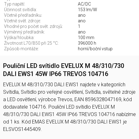
Typ napětí:
AC/DC
Účinnost svítidla:
153 lm/W
Včetně předřadníku:
ano
Včetně svět. zdroje:
ano
Vhodné pro počet svět. zdrojů:
1
Výměnný předřadník:
ano
Výška/hloubka:
100 mm
Životnost L70/B50 při 25 °C:
396000 h
Způsob montáže:
horní/boční vstup
Pouliční LED svítidlo EVELUX M 48/310/730
DALI EWS1 45W IP66 TREVOS 104716
EVELUX M 48/310/730 DALI EWS1 najdete v kategoriích
Svítidla, Svítidlo pro veřejné osvětlení, Svítidla, světelné zdroje
a LED osvětlení, výrobce Trevos, EAN 8596328047169, kód
dodavatele 104716. Pouliční LED svítidlo EVELUX M
48/310/730 DALI EWS1 45W IP66 TREVOS 104716 nabízíme
od 1 ks. Kód EMAS EVELUX M 48/310/730 DALI EWS1 je
ELSVOS1445409.