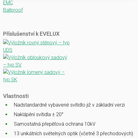
EMC
Ballproof
Příslušenství k EVELUX
Vlastnosti
Nadstandardně vybavené svítidlo již v základní verzi
Naklápění svítidla ± 20°
Samostatná přepěťová ochrana 10kV
13 unikátních světelných optik (včetně 3 přechodových)