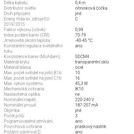
Délka kabelu:
0,4 m
Distributor světla:
ohnisková čočka
Druh připojení:
jiné
Energ. třída sv. zdroje EU
C
2019/2015:
Faktor výkonu (účiník):
0,99
Index podání barev (CRI):
70-79
Jmenovitá okolní teplota:
-40-45 °C
Konstantní regulace světelného
ano
toku:
Konzistence barev (McAdam):
SDCM4
Materiál krytu:
transparentní sklo
Materiál tělesa:
ocel
Max. počet svítidel na jistič B16:
10
Max. počet svítidel na jistič C16:
16
Max. výkon systému:
45,3 W
Mechanická ochrana:
IK10
Nastavitelná optika:
ne
Nominální napětí.:
220-240 V
Nominální proud.:
187-207 mA
Objímka:
jiné
Počet pólů:
3
Pogramovatelné stmívání:
ano
Povrchová ochrana:
práškový nástřik
Požární odolnost D:
ano