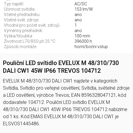
Typ napětí:
AC/DC
Účinnost svítidla:
153 lm/W
Včetně předřadníku:
ano
Včetně svět. zdroje:
ano
Vhodné pro počet svět. zdrojů:
1
Výměnný předřadník:
ano
Výška/hloubka:
100 mm
Životnost L70/B50 při 25 °C:
396000 h
Způsob montáže:
horní/boční vstup
Pouliční LED svítidlo EVELUX M 48/310/730
DALI CW1 45W IP66 TREVOS 104712
EVELUX M 48/310/730 DALI CW1 najdete v kategoriích
Svítidla, Svítidlo pro veřejné osvětlení, Svítidla, světelné zdroje
a LED osvětlení, výrobce Trevos, EAN 8596328047121, kód
dodavatele 104712. Pouliční LED svítidlo EVELUX M
48/310/730 DALI CW1 45W IP66 TREVOS 104712 nabízíme
od 1 ks. Kód EMAS EVELUX M 48/310/730 DALI CW1 je
ELSVOS1445486.