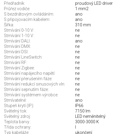
Předřadník:
proudový LED driver
Průřez vodiče:
1 mm2
S bezdrátovým ovládáním:
ano
S připojovacím kabelem:
ano
Šířka:
310 mm
Stmívání 0-10 V:
ne
Stmívání 1-10 V:
ne
Stmívání DALI:
ano
Stmívání DMX:
ne
Stmívání DSI:
ne
Stmívání LineSwitch:
ne
Stmívání RF:
ne
Stmívání Zigbee:
ne
Stmívání napájecího napětí:
ne
Stmívání přerušením fáze:
ne
Stmívání redukcí sinusových vln:
ne
Stmívání sepnutím fáze:
ne
Stmívání systémem výrobce:
ne
Stmívatelné:
ano
Stupeň krytí (IP):
IP66
Světelný tok:
7150 lm
Světelný zdroj:
LED neměnitelný
Teplota barvy.:
3000-3000 K
Třída ochrany:
I
Typ kabeláže:
ukončení