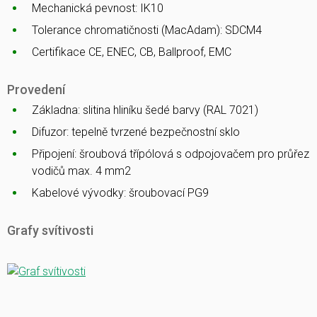
Mechanická pevnost: IK10
Tolerance chromatičnosti (MacAdam): SDCM4
Certifikace CE, ENEC, CB, Ballproof, EMC
Provedení
Základna: slitina hliníku šedé barvy (RAL 7021)
Difuzor: tepelně tvrzené bezpečnostní sklo
Připojení: šroubová třípólová s odpojovačem pro průřez
vodičů max. 4 mm2
Kabelové vývodky: šroubovací PG9
Grafy svítivosti