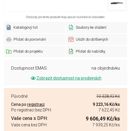
Obrázky pro tento produkt mají pouze ilustrativní charakter.
Katalogový list
Soubory ke stažení
Přidat do porovnání
Uložit do oblíbených
Přidat do projektu
Přidat do nabídky
Dostupnost EMAS:
na objednávku
Zobrazit dostupnost na prodejnách
Původně:
10 328,92 Kč
Cena po
registraci
:
9 223,16 Kč
/ks
Po registraci bez DPH:
7 622,45 Kč
Vaše cena s DPH:
9 606,49 Kč
/ks
Vaše cena bez DPH:
7 939,25 Kč
/ks