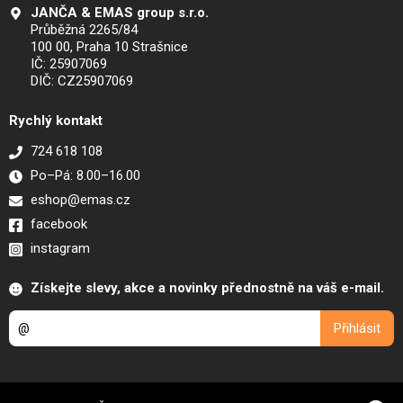
JANČA & EMAS group s.r.o.
Průběžná 2265/84
100 00, Praha 10 Strašnice
IČ: 25907069
DIČ: CZ25907069
Rychlý kontakt
724 618 108
Po–Pá: 8.00–16.00
eshop@emas.cz
facebook
instagram
Získejte slevy, akce a novinky přednostně na váš e-mail.