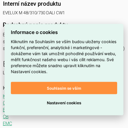
Interní název produktu
EVELUX M 48/310/730 DALI CW1
Podrobný popis produktu
Informace o cookies
EVELUX M 48/310/730 DALI CW1 54W IP66
svítidlo pouliční s modulem LED, spektrum 730A3, regulace
Kliknutím na Souhlasím se vším budou uloženy cookies
funkční, preferenční, analytické i marketingové -
stmívání ovládané DALI protokolem, optika CW1 (Crosswalk)
dokážeme vám tak umožnit pohodlné používání webu,
měřit funkčnost našeho webu i vás cílit reklamou. Své
EVELUX
preference můžete snadno upravit kliknutím na
Nastavení cookies.
LED svítidlo pro osvětlení komunikací.
Ke stažení
Souhlasím se vším
Katalogový list
CE
Nastavení cookies
ENEC
CB
EMC