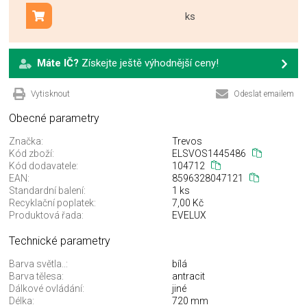
ks
Přidat do košíku
Máte IČ?
Získejte ještě výhodnější ceny!
Vytisknout
Odeslat emailem
Obecné parametry
Značka:
Trevos
Kód zboží:
ELSVOS1445486
Kód dodavatele:
104712
EAN:
8596328047121
Standardní balení:
1 ks
Recyklační poplatek:
7,00 Kč
Produktová řada:
EVELUX
Technické parametry
Barva světla..:
bílá
Barva tělesa:
antracit
Dálkové ovládání:
jiné
Délka:
720 mm