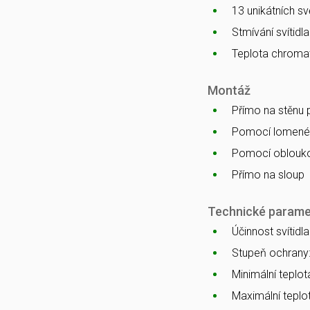
13 unikátních s
Stmívání svítidl
Teplota chromat
Montáž
Přímo na stěnu
Pomocí lomenéh
Pomocí oblouko
Přímo na sloup
Technické parame
Účinnost svítidl
Stupeň ochrany
Minimální teplota
Maximální teplot