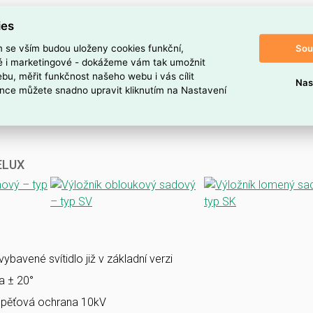
ies
Sou
m se vším budou uloženy cookies funkční,
ké i marketingové - dokážeme vám tak umožnit
bu, měřit funkčnost našeho webu i vás cílit
Nas
nce můžete snadno upravit kliknutím na Nastavení
VELUX
bavené svítidlo již v základní verzi
la ± 20°
pěťová ochrana 10kV