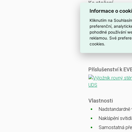
Ke stažení
Informace o cook
Katalogový list
CE
Kliknutím na Souhlasí
ENEC
preferenční, analytic
pohodlné používání we
CB
reklamou. Své prefere
EMC
cookies.
Ballproof
Příslušenství k E
Vlastnosti
Nadstandardně vy
Naklápění svítid
Samostatná pře