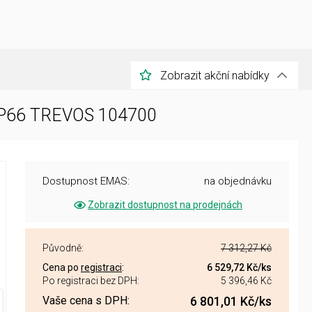
Zobrazit akční nabídky
 IP66 TREVOS 104700
Dostupnost EMAS:
na objednávku
Zobrazit dostupnost na prodejnách
Původně:
7 312,27 Kč
Cena po
registraci
:
6 529,72 Kč
/ks
Po registraci bez DPH:
5 396,46 Kč
Vaše cena s DPH:
6 801,01 Kč
/ks