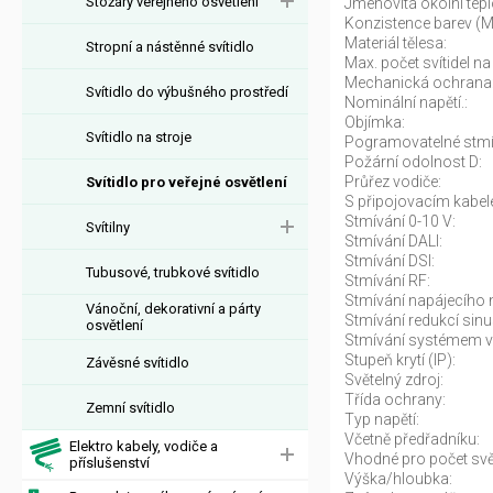
Stožáry veřejného osvětlení
Jmenovitá okolní tepl
Konzistence barev (
Materiál tělesa:
Stropní a nástěnné svítidlo
Max. počet svítidel na 
Mechanická ochrana
Svítidlo do výbušného prostředí
Nominální napětí.:
Objímka:
Svítidlo na stroje
Pogramovatelné stmí
Požární odolnost D:
Průřez vodiče:
Svítidlo pro veřejné osvětlení
S připojovacím kabel
Stmívání 0-10 V:
Svítilny
Stmívání DALI:
Stmívání DSI:
Tubusové, trubkové svítidlo
Stmívání RF:
Stmívání napájecího n
Vánoční, dekorativní a párty
Stmívání redukcí sinu
osvětlení
Stmívání systémem v
Stupeň krytí (IP):
Závěsné svítidlo
Světelný zdroj:
Třída ochrany:
Zemní svítidlo
Typ napětí:
Včetně předřadníku:
Elektro kabely, vodiče a
Vhodné pro počet svět
příslušenství
Výška/hloubka: