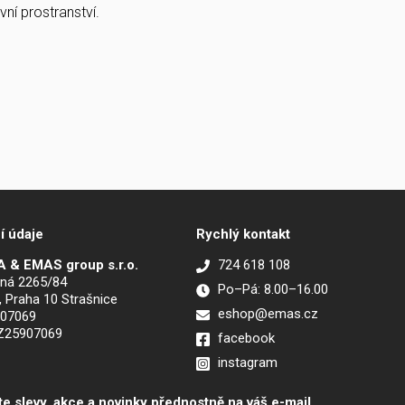
ní prostranství.
í údaje
Rychlý kontakt
 & EMAS group s.r.o.
724 618 108
ná 2265/84
Po–Pá: 8.00–16.00
, Praha 10 Strašnice
eshop@emas.cz
907069
CZ25907069
facebook
instagram
te slevy, akce a novinky přednostně na váš e-mail.