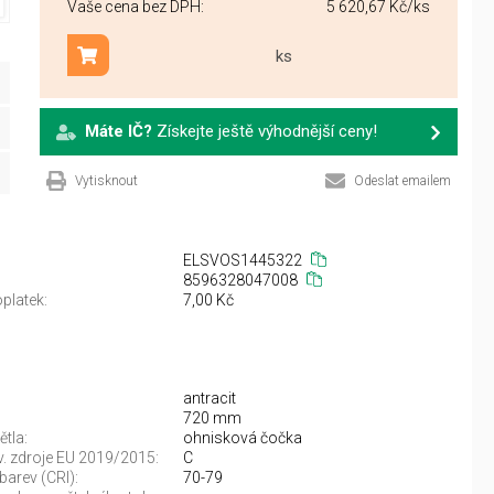
Vaše cena bez DPH:
5 620,67 Kč
/ks
ks
Přidat do košíku
Máte IČ?
Získejte ještě výhodnější ceny!
Vytisknout
Odeslat emailem
ELSVOS1445322
8596328047008
platek:
7,00 Kč
antracit
720 mm
ětla:
ohnisková čočka
sv. zdroje EU 2019/2015:
C
barev (CRI):
70-79