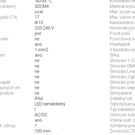
ota:
-40-45 °C
Konstantní re
McAdam):
SDCM4
Materiál krytu
ocel
Max. počet sví
jistič C16:
17
Max. výkon s
:
IK10
Nastavitelná 
220-240 V
Nominální pr
jiné
Počet pólů:
vání:
ne
Povrchová o
ano
Předřadník:
1 mm2
S bezdrátový
em:
ano
Šířka:
ne
Stmívání 1-10
ne
Stmívání DMX
ne
Stmívání Line
ne
Stmívání Zigb
apětí:
ne
Stmívání pře
sových vln:
ne
Stmívání sep
ýrobce:
ne
Stmívatelné:
IP66
Světelný tok:
LED neměnitelný
Teplota barvy.
I
Typ kabeláže
AC/DC
Účinnost svíti
ano
Včetně svět. z
. zdrojů:
1
Výměnný před
100 mm
Životnost L70