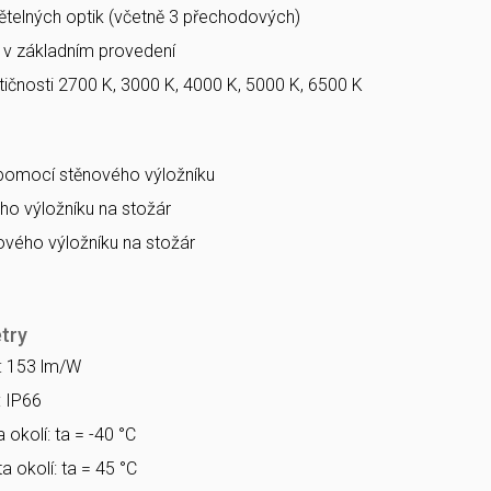
větelných optik (včetně 3 přechodových)
a v základním provedení
ičnosti 2700 K, 3000 K, 4000 K, 5000 K, 6500 K
 pomocí stěnového výložníku
o výložníku na stožár
vého výložníku na stožár
try
a: 153 lm/W
: IP66
 okolí: ta = -40 °C
a okolí: ta = 45 °C