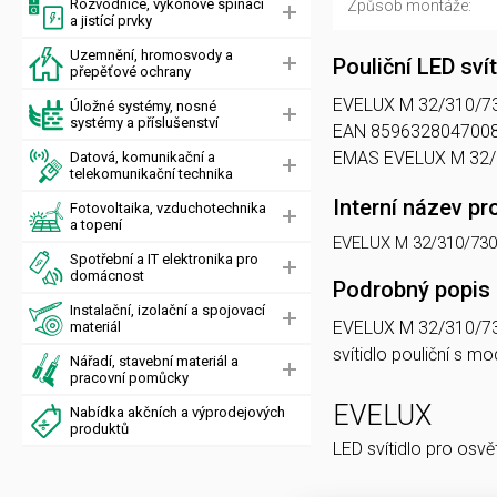
Rozvodnice, výkonové spínací
Způsob montáže:
a jistící prvky
Uzemnění, hromosvody a
Pouliční LED sv
přepěťové ochrany
EVELUX M 32/310/730 T
Úložné systémy, nosné
systémy a příslušenství
EAN 8596328047008, 
EMAS EVELUX M 32/
Datová, komunikační a
telekomunikační technika
Interní název pr
Fotovoltaika, vzduchotechnika
a topení
EVELUX M 32/310/730
Spotřební a IT elektronika pro
domácnost
Podrobný popis
Instalační, izolační a spojovací
EVELUX M 32/310/7
materiál
svítidlo pouliční s 
Nářadí, stavební materiál a
pracovní pomůcky
EVELUX
Nabídka akčních a výprodejových
produktů
LED svítidlo pro osvě