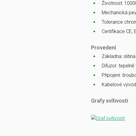
Životnost: 1000
Mechanická pev
Tolerance chro
Certifikace CE, 
Provedení
Základna: slitin
Difuzor: tepelně
Připojení: šrou
Kabelové vývod
Grafy svítivosti