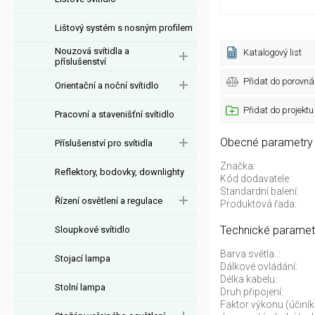
Lištový systém s nosným profilem
Nouzová svítidla a
Katalogový list
příslušenství
Přidat do porovná
Orientační a noční svítidlo
Přidat do projektu
Pracovní a stavenišťní svítidlo
Obecné parametry
Příslušenství pro svítidla
Značka:
Reflektory, bodovky, downlighty
Kód dodavatele:
Standardní balení:
Řízení osvětlení a regulace
Produktová řada:
Technické paramet
Sloupkové svítidlo
Barva světla..:
Stojací lampa
Dálkové ovládání:
Délka kabelu:
Stolní lampa
Druh připojení:
Faktor výkonu (účiník