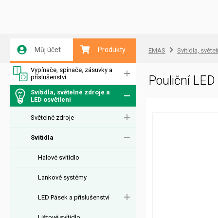
Můj účet
Produkty
EMAS
Svítidla, světe
Vypínače, spínače, zásuvky a
příslušenství
Pouliční LE
Svítidla, světelné zdroje a
LED osvětlení
Světelné zdroje
Svítidla
Halové svítidlo
Lankové systémy
LED Pásek a příslušenství
Lištové svítidlo