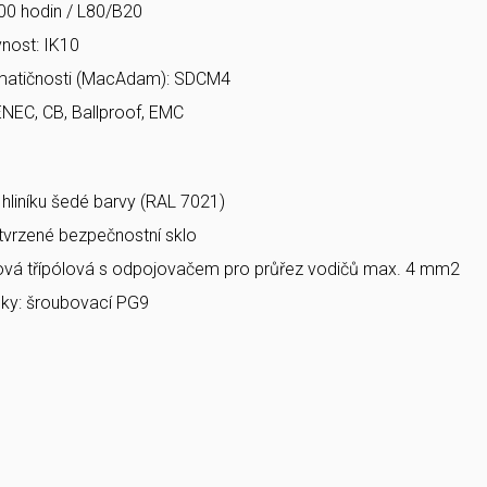
00 hodin / L80/B20
nost: IK10
matičnosti (MacAdam): SDCM4
ENEC, CB, Ballproof, EMC
a hliníku šedé barvy (RAL 7021)
 tvrzené bezpečnostní sklo
bová třípólová s odpojovačem pro průřez vodičů max. 4 mm2
ky: šroubovací PG9