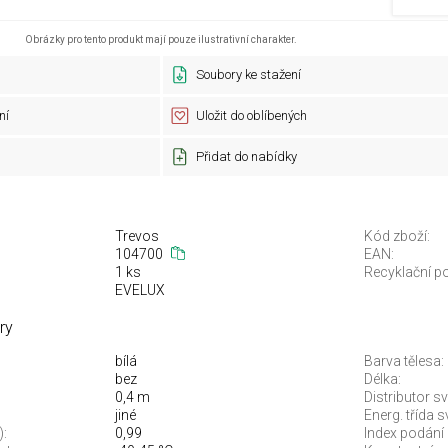
Obrázky pro tento produkt mají pouze ilustrativní charakter.
Soubory ke stažení
ní
Uložit do oblíbených
Přidat do nabídky
Trevos
Kód zboží:
104700
EAN:
1 ks
Recyklační po
EVELUX
ry
bílá
Barva tělesa:
bez
Délka:
0,4 m
Distributor sv
jiné
Energ. třída 
):
0,99
Index podání 