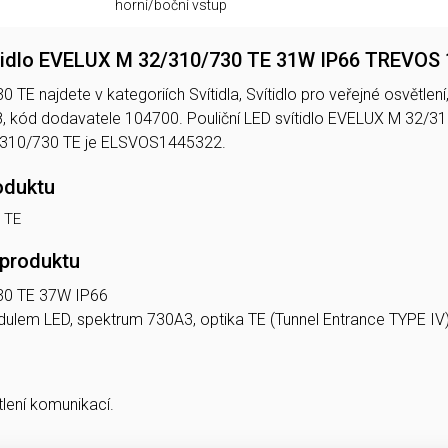
horní/boční vstup
ítidlo EVELUX M 32/310/730 TE 31W IP66 TREVOS
E najdete v kategoriích Svítidla, Svítidlo pro veřejné osvětlení,
kód dodavatele 104700. Pouliční LED svítidlo EVELUX M 32/3
310/730 TE je ELSVOS1445322.
oduktu
 TE
 produktu
30 TE 37W IP66
modulem LED, spektrum 730A3, optika TE (Tunnel Entrance TYPE IV
tlení komunikací.