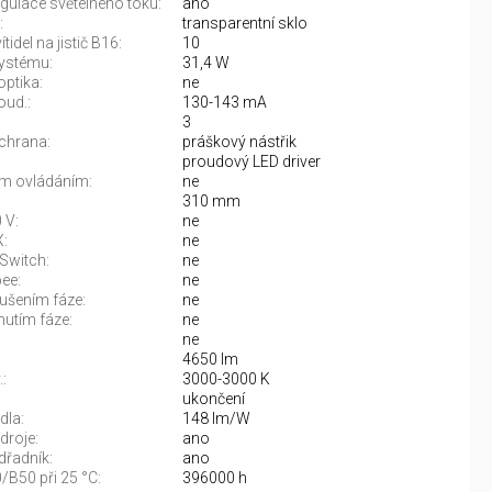
gulace světelného toku:
ano
:
transparentní sklo
tidel na jistič B16:
10
ystému:
31,4 W
optika:
ne
oud.:
130-143 mA
3
chrana:
práškový nástřik
proudový LED driver
m ovládáním:
ne
310 mm
 V:
ne
:
ne
Switch:
ne
ee:
ne
rušením fáze:
ne
nutím fáze:
ne
ne
4650 lm
:
3000-3000 K
:
ukončení
dla:
148 lm/W
droje:
ano
řadník:
ano
/B50 při 25 °C:
396000 h