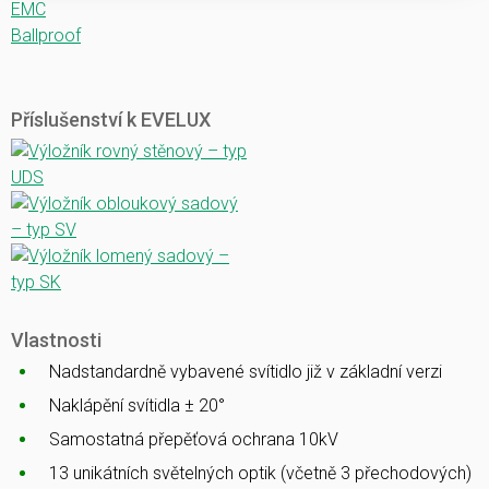
EMC
Ballproof
Příslušenství k EVELUX
Vlastnosti
Nadstandardně vybavené svítidlo již v základní verzi
Naklápění svítidla ± 20°
Samostatná přepěťová ochrana 10kV
13 unikátních světelných optik (včetně 3 přechodových)