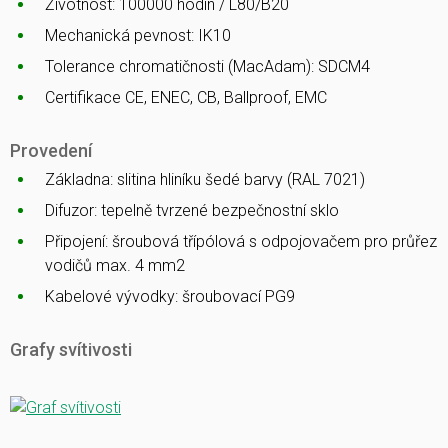
Životnost: 100000 hodin / L80/B20
Mechanická pevnost: IK10
Tolerance chromatičnosti (MacAdam): SDCM4
Certifikace CE, ENEC, CB, Ballproof, EMC
Provedení
Základna: slitina hliníku šedé barvy (RAL 7021)
Difuzor: tepelně tvrzené bezpečnostní sklo
Připojení: šroubová třípólová s odpojovačem pro průřez
vodičů max. 4 mm2
Kabelové vývodky: šroubovací PG9
Grafy svítivosti