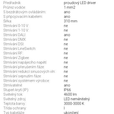
Předřadník:
proudový LED driver
Průřez vodiče:
1 mm2
S bezdrátovým ovládáním:
ano
S připojovacím kabelem:
ano
Šířka:
310 mm
Stmívání 0-10 V:
ne
Stmívání 1-10 V:
ne
Stmívání DALI:
ano
Stmívání DMX:
ne
Stmívání DSI:
ne
Stmívání LineSwitch:
ne
Stmívání RF:
ne
Stmívání Zigbee:
ne
Stmívání napájecího napětí:
ne
Stmívání přerušením fáze:
ne
Stmívání redukcí sinusových vln:
ne
Stmívání sepnutím fáze:
ne
Stmívání systémem výrobce:
ne
Stmívatelné:
ano
Stupeň krytí (IP):
IP66
Světelný tok:
4600 lm
Světelný zdroj:
LED neměnitelný
Teplota barvy.:
3000-3000 K
Třída ochrany:
I
Typ kabeláže:
ukončení