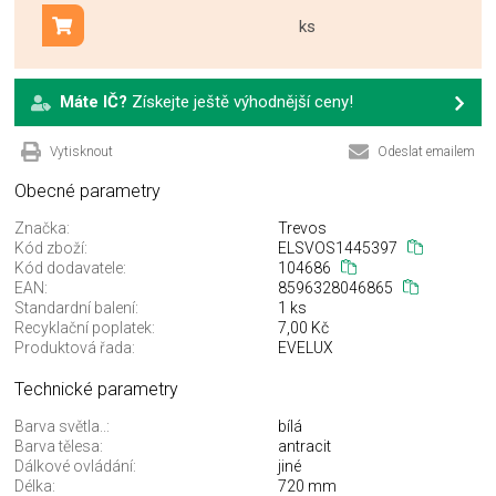
ks
Přidat do košíku
Máte IČ?
Získejte ještě výhodnější ceny!
Vytisknout
Odeslat emailem
Obecné parametry
Značka:
Trevos
Kód zboží:
ELSVOS1445397
Kód dodavatele:
104686
EAN:
8596328046865
Standardní balení:
1 ks
Recyklační poplatek:
7,00 Kč
Produktová řada:
EVELUX
Technické parametry
Barva světla..:
bílá
Barva tělesa:
antracit
Dálkové ovládání:
jiné
Délka:
720 mm