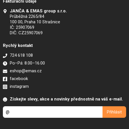
Fakturační údaje
JANČA & EMAS group s.r.o.
Průběžná 2265/84
100 00, Praha 10 Strašnice
IČ: 25907069
DIČ: CZ25907069
Rychlý kontakt
724 618 108
Po–Pá: 8.00–16.00
eshop@emas.cz
facebook
instagram
Získejte slevy, akce a novinky přednostně na váš e-mail.