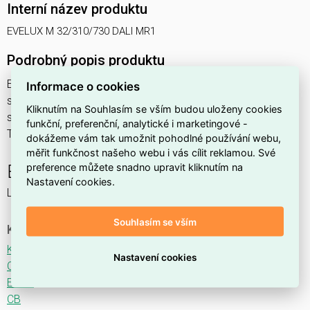
Interní název produktu
EVELUX M 32/310/730 DALI MR1
Podrobný popis produktu
EVELUX M 32/310/730 DALI MR1 37W IP66
Informace o cookies
svítidlo pouliční s modulem LED, spektrum 730A3, regulace
Kliknutím na Souhlasím se vším budou uloženy cookies
stmívání ovládané DALI protokolem, optika MR1 (Main Road
funkční, preferenční, analytické i marketingové -
TYPE II ME3A)
dokážeme vám tak umožnit pohodlné používání webu,
měřit funkčnost našeho webu i vás cílit reklamou. Své
preference můžete snadno upravit kliknutím na
EVELUX
Nastavení cookies.
LED svítidlo pro osvětlení komunikací.
Souhlasím se vším
Ke stažení
Katalogový list
Nastavení cookies
CE
ENEC
CB