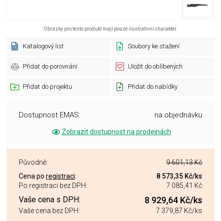
Obrázky pro tento produkt mají pouze ilustrativní charakter.
Katalogový list
Soubory ke stažení
Přidat do porovnání
Uložit do oblíbených
Přidat do projektu
Přidat do nabídky
Dostupnost EMAS:
na objednávku
Zobrazit dostupnost na prodejnách
Původně:
9 601,13 Kč
Cena po
registraci
:
8 573,35 Kč
/ks
Po registraci bez DPH:
7 085,41 Kč
Vaše cena s DPH:
8 929,64 Kč
/ks
Vaše cena bez DPH:
7 379,87 Kč
/ks