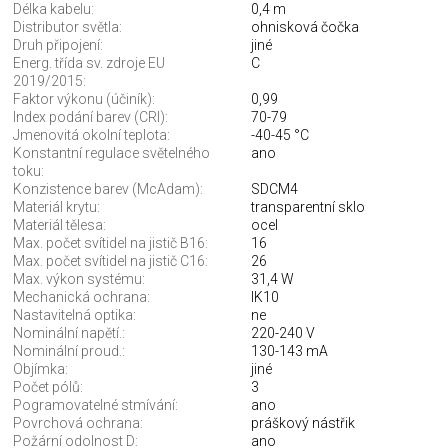
Délka kabelu:
0,4 m
Distributor světla:
ohnisková čočka
Druh připojení:
jiné
Energ. třída sv. zdroje EU
C
2019/2015:
Faktor výkonu (účiník):
0,99
Index podání barev (CRI):
70-79
Jmenovitá okolní teplota:
-40-45 °C
Konstantní regulace světelného
ano
toku:
Konzistence barev (McAdam):
SDCM4
Materiál krytu:
transparentní sklo
Materiál tělesa:
ocel
Max. počet svítidel na jistič B16:
16
Max. počet svítidel na jistič C16:
26
Max. výkon systému:
31,4 W
Mechanická ochrana:
IK10
Nastavitelná optika:
ne
Nominální napětí.:
220-240 V
Nominální proud.:
130-143 mA
Objímka:
jiné
Počet pólů:
3
Pogramovatelné stmívání:
ano
Povrchová ochrana:
práškový nástřik
Požární odolnost D:
ano