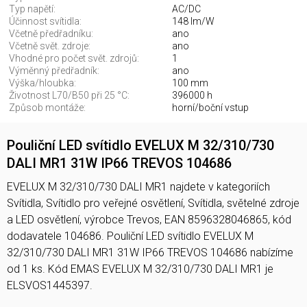
Typ napětí:
AC/DC
Účinnost svítidla:
148 lm/W
Včetně předřadníku:
ano
Včetně svět. zdroje:
ano
Vhodné pro počet svět. zdrojů:
1
Výměnný předřadník:
ano
Výška/hloubka:
100 mm
Životnost L70/B50 při 25 °C:
396000 h
Způsob montáže:
horní/boční vstup
Pouliční LED svítidlo EVELUX M 32/310/730
DALI MR1 31W IP66 TREVOS 104686
EVELUX M 32/310/730 DALI MR1 najdete v kategoriích
Svítidla, Svítidlo pro veřejné osvětlení, Svítidla, světelné zdroje
a LED osvětlení, výrobce Trevos, EAN 8596328046865, kód
dodavatele 104686. Pouliční LED svítidlo EVELUX M
32/310/730 DALI MR1 31W IP66 TREVOS 104686 nabízíme
od 1 ks. Kód EMAS EVELUX M 32/310/730 DALI MR1 je
ELSVOS1445397.