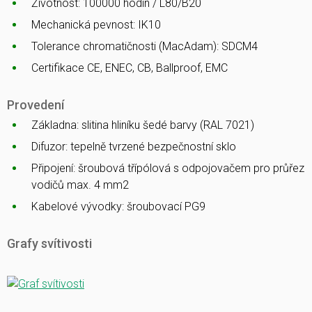
Životnost: 100000 hodin / L80/B20
Mechanická pevnost: IK10
Tolerance chromatičnosti (MacAdam): SDCM4
Certifikace CE, ENEC, CB, Ballproof, EMC
Provedení
Základna: slitina hliníku šedé barvy (RAL 7021)
Difuzor: tepelně tvrzené bezpečnostní sklo
Připojení: šroubová třípólová s odpojovačem pro průřez
vodičů max. 4 mm2
Kabelové vývodky: šroubovací PG9
Grafy svítivosti