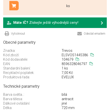
ks
Přidat do košíku
Máte IČ?
Získejte ještě výhodnější ceny!
Vytisknout
Odeslat emailem
Obecné parametry
Značka:
Trevos
Kód zboží:
ELSVOS1445386
Kód dodavatele:
104679
EAN:
8596328046797
Standardní balení:
1 ks
Recyklační poplatek:
7,00 Kč
Produktová řada:
EVELUX
Technické parametry
Barva světla..:
bílá
Barva tělesa:
antracit
Dálkové ovládání:
jiné
Délka:
720 mm