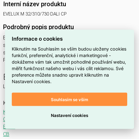
Interní název produktu
EVELUX M 32/310/730 DALI CP
Podrobný popis produktu
EVELUX M 32/310/730 DALI CP 37W IP66
Informace o cookies
svítidlo pouliční s modulem LED, spektrum 730A3, regulace
Kliknutím na Souhlasím se vším budou uloženy cookies
stmívání ovládané DALI protokolem, optika CP (Central
funkční, preferenční, analytické i marketingové -
Parking TYPE I)
dokážeme vám tak umožnit pohodlné používání webu,
měřit funkčnost našeho webu i vás cílit reklamou. Své
preference můžete snadno upravit kliknutím na
EVELUX
Nastavení cookies.
LED svítidlo pro osvětlení komunikací.
Souhlasím se vším
Ke stažení
Katalogový list
Nastavení cookies
CE
ENEC
CB