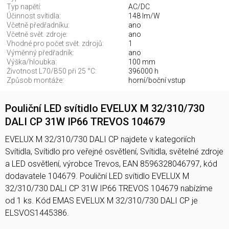
Typ napětí:
AC/DC
Účinnost svítidla:
148 lm/W
Včetně předřadníku:
ano
Včetně svět. zdroje:
ano
Vhodné pro počet svět. zdrojů:
1
Výměnný předřadník:
ano
Výška/hloubka:
100 mm
Životnost L70/B50 při 25 °C:
396000 h
Způsob montáže:
horní/boční vstup
Pouliční LED svítidlo EVELUX M 32/310/730
DALI CP 31W IP66 TREVOS 104679
EVELUX M 32/310/730 DALI CP najdete v kategoriích
Svítidla, Svítidlo pro veřejné osvětlení, Svítidla, světelné zdroje
a LED osvětlení, výrobce Trevos, EAN 8596328046797, kód
dodavatele 104679. Pouliční LED svítidlo EVELUX M
32/310/730 DALI CP 31W IP66 TREVOS 104679 nabízíme
od 1 ks. Kód EMAS EVELUX M 32/310/730 DALI CP je
ELSVOS1445386.