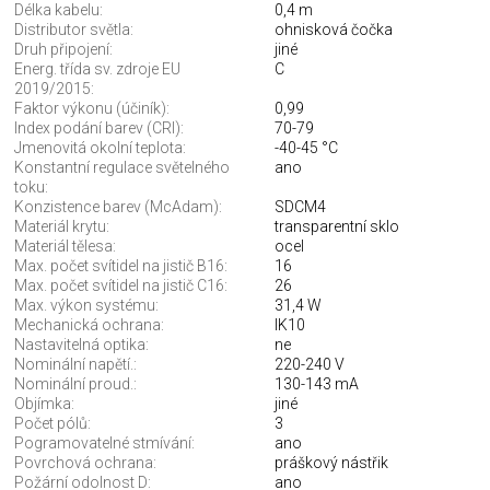
Délka kabelu:
0,4 m
Distributor světla:
ohnisková čočka
Druh připojení:
jiné
Energ. třída sv. zdroje EU
C
2019/2015:
Faktor výkonu (účiník):
0,99
Index podání barev (CRI):
70-79
Jmenovitá okolní teplota:
-40-45 °C
Konstantní regulace světelného
ano
toku:
Konzistence barev (McAdam):
SDCM4
Materiál krytu:
transparentní sklo
Materiál tělesa:
ocel
Max. počet svítidel na jistič B16:
16
Max. počet svítidel na jistič C16:
26
Max. výkon systému:
31,4 W
Mechanická ochrana:
IK10
Nastavitelná optika:
ne
Nominální napětí.:
220-240 V
Nominální proud.:
130-143 mA
Objímka:
jiné
Počet pólů:
3
Pogramovatelné stmívání:
ano
Povrchová ochrana:
práškový nástřik
Požární odolnost D:
ano