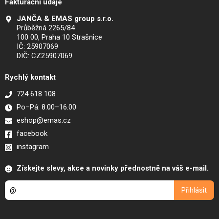
Fakturační údaje
JANČA & EMAS group s.r.o.
Průběžná 2265/84
100 00, Praha 10 Strašnice
IČ: 25907069
DIČ: CZ25907069
Rychlý kontakt
724 618 108
Po–Pá: 8.00–16.00
eshop@emas.cz
facebook
instagram
Získejte slevy, akce a novinky přednostně na váš e-mail.