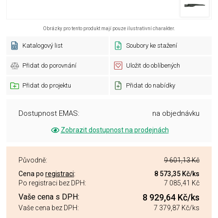
Obrázky pro tento produkt mají pouze ilustrativní charakter.
Katalogový list
Soubory ke stažení
Přidat do porovnání
Uložit do oblíbených
Přidat do projektu
Přidat do nabídky
Dostupnost EMAS:
na objednávku
Zobrazit dostupnost na prodejnách
Původně:
9 601,13 Kč
Cena po
registraci
:
8 573,35 Kč
/ks
Po registraci bez DPH:
7 085,41 Kč
Vaše cena s DPH:
8 929,64 Kč
/ks
Vaše cena bez DPH:
7 379,87 Kč
/ks