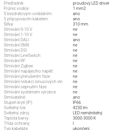
Předřadník:
proudový LED driver
Průřez vodiče:
1 mm2
S bezdrátovým ovládáním:
ano
S připojovacím kabelem:
ano
Šířka:
310 mm
Stmívání 0-10 V:
ne
Stmívání 1-10 V:
ne
Stmívání DALI:
ano
Stmívání DMX:
ne
Stmívání DSI:
ne
Stmívání LineSwitch:
ne
Stmívání RF:
ne
Stmívání Zigbee:
ne
Stmívání napájecího napětí:
ne
Stmívání přerušením fáze:
ne
Stmívání redukcí sinusových vln:
ne
Stmívání sepnutím fáze:
ne
Stmívání systémem výrobce:
ne
Stmívatelné:
ano
Stupeň krytí (IP):
IP66
Světelný tok:
4230 lm
Světelný zdroj:
LED neměnitelný
Teplota barvy.:
3000-3000 K
Třída ochrany:
I
Typ kabeláže:
ukončení