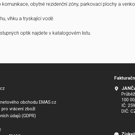
ro komunikace, obytné rezidenční zóny, parkovací plochy a venkov
u, vlhku a tryskající vodě.
stupných optik najdete v katalogovém listu.
Fakturačn
.cz
JANČA
Průběž
100 00
ernetového obchodu EMAS.cz
IČ: 25
 pro vrácení zboží
DIČ: 
ních údajů (GDPR)
z
Získej