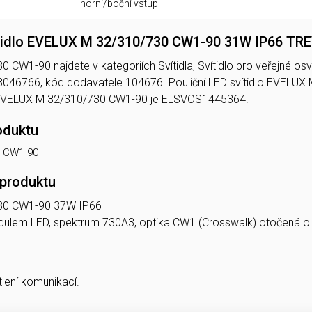
horní/boční vstup
vítidlo EVELUX M 32/310/730 CW1-90 31W IP66 TR
W1-90 najdete v kategoriích Svítidla, Svítidlo pro veřejné osvětl
8046766, kód dodavatele 104676. Pouliční LED svítidlo EVEL
EVELUX M 32/310/730 CW1-90 je ELSVOS1445364.
oduktu
0 CW1-90
 produktu
30 CW1-90 37W IP66
modulem LED, spektrum 730A3, optika CW1 (Crosswalk) otočená o
tlení komunikací.