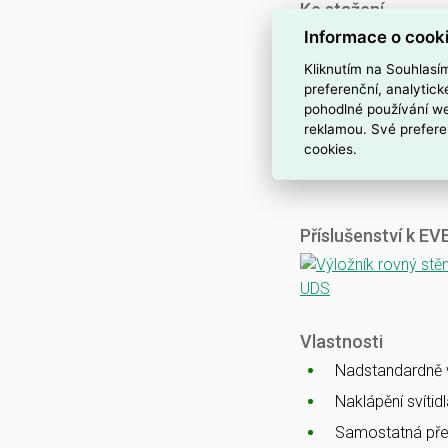
Ke stažení
Informace o cook
Katalogový list
CE
Kliknutím na Souhlasí
ENEC
preferenční, analytic
pohodlné používání we
CB
reklamou. Své prefere
EMC
cookies.
Ballproof
Příslušenství k E
Vlastnosti
Nadstandardně vy
Naklápění svítid
Samostatná pře