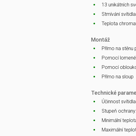
13 unikátních s
Stmívání svítidl
Teplota chromat
Montáž
Přímo na stěnu
Pomocí lomenéh
Pomocí oblouko
Přímo na sloup
Technické parame
Účinnost svítidl
Stupeň ochrany
Minimální teplota
Maximální teplot