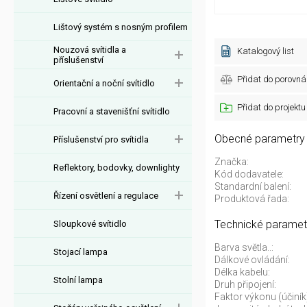
Lištový systém s nosným profilem
Nouzová svítidla a
Katalogový list
příslušenství
Přidat do porovná
Orientační a noční svítidlo
Přidat do projektu
Pracovní a stavenišťní svítidlo
Obecné parametry
Příslušenství pro svítidla
Značka:
Reflektory, bodovky, downlighty
Kód dodavatele:
Standardní balení:
Řízení osvětlení a regulace
Produktová řada:
Technické paramet
Sloupkové svítidlo
Barva světla..:
Stojací lampa
Dálkové ovládání:
Délka kabelu:
Stolní lampa
Druh připojení:
Faktor výkonu (účiník