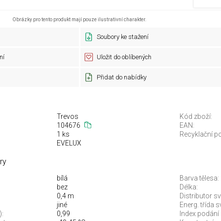
Obrázky pro tento produkt mají pouze ilustrativní charakter.
Soubory ke stažení
ní
Uložit do oblíbených
Přidat do nabídky
Trevos
Kód zboží:
104676
EAN:
1 ks
Recyklační po
EVELUX
ry
bílá
Barva tělesa:
bez
Délka:
0,4 m
Distributor sv
jiné
Energ. třída 
):
0,99
Index podání 