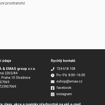
ní prostranství.
í údaje
Rychlý kontakt
 & EMAS group s.r.o.
724 618 108
ná 2265/84
Po–Pá: 8.00–16.00
, Praha 10 Strašnice
eshop@emas.cz
907069
CZ25907069
facebook
instagram
te slevy, akce a novinky přednostně na váš e-mail.