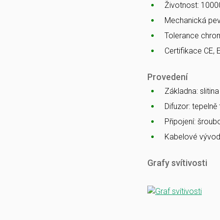
Životnost: 1000
Mechanická pev
Tolerance chro
Certifikace CE, 
Provedení
Základna: slitin
Difuzor: tepelně
Připojení: šrou
Kabelové vývod
Grafy svítivosti