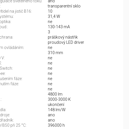
gulace světelného toku:
ano
:
transparentní sklo
tidel na jistič B16:
10
ystému:
31,4 W
optika:
ne
oud.:
130-143 mA
3
chrana:
práškový nástřik
proudový LED driver
m ovládáním:
ne
310 mm
 V:
ne
:
ne
Switch:
ne
ee:
ne
rušením fáze:
ne
nutím fáze:
ne
ne
4800 lm
:
3000-3000 K
:
ukončení
dla:
148 lm/W
droje:
ano
řadník:
ano
/B50 při 25 °C:
396000 h