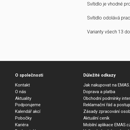
Svítidlo je vhodné p
Svítidlo odolává prach
Varianty všech 13 do
O společnosti
Důležité odkazy
Kontakt
Jak nakupovat na EMAS
O nás
Doprava a platba
Aktuality
Obchodní podmínky int
Podporujeme
Reklamační řád a postup
Kalendář akcí
Zásady zpracování osob
Pobočky
Aktuální ceník
Kariéra
Mobilní aplikace EMAS.c