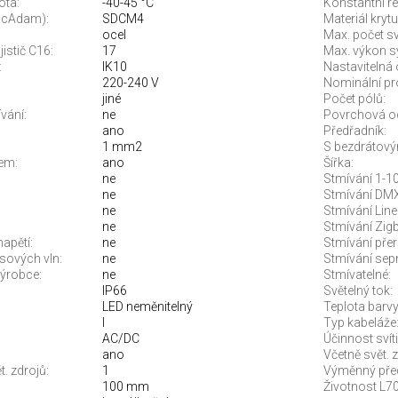
ota:
-40-45 °C
Konstantní re
McAdam):
SDCM4
Materiál krytu
ocel
Max. počet sví
jistič C16:
17
Max. výkon s
:
IK10
Nastavitelná 
220-240 V
Nominální pr
jiné
Počet pólů:
vání:
ne
Povrchová o
ano
Předřadník:
1 mm2
S bezdrátový
em:
ano
Šířka:
ne
Stmívání 1-10
ne
Stmívání DMX
ne
Stmívání Line
ne
Stmívání Zigb
apětí:
ne
Stmívání pře
sových vln:
ne
Stmívání sep
ýrobce:
ne
Stmívatelné:
IP66
Světelný tok:
LED neměnitelný
Teplota barvy.
I
Typ kabeláže
AC/DC
Účinnost svíti
ano
Včetně svět. z
. zdrojů:
1
Výměnný před
100 mm
Životnost L70