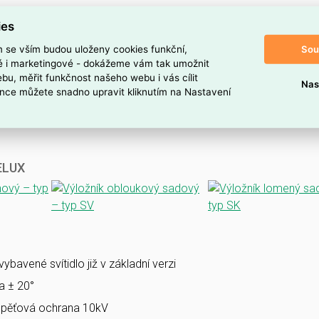
ies
Sou
m se vším budou uloženy cookies funkční,
ké i marketingové - dokážeme vám tak umožnit
bu, měřit funkčnost našeho webu i vás cílit
Nas
nce můžete snadno upravit kliknutím na Nastavení
VELUX
bavené svítidlo již v základní verzi
la ± 20°
pěťová ochrana 10kV