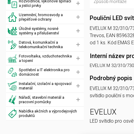
Rozvodnice, výkonové spínací
Způsob montáže:
a jistící prvky
Uzemnění, hromosvody a
Pouliční LED s
přepěťové ochrany
EVELUX M 32/310/730 C
Úložné systémy, nosné
systémy a příslušenství
Trevos, EAN 859632
od 1 ks. Kód EMAS 
Datová, komunikační a
telekomunikační technika
Interní název pr
Fotovoltaika, vzduchotechnika
a topení
EVELUX M 32/310/73
Spotřební a IT elektronika pro
domácnost
Podrobný popis
Instalační, izolační a spojovací
EVELUX M 32/310/7
materiál
svítidlo pouliční s 
Nářadí, stavební materiál a
pracovní pomůcky
EVELUX
Nabídka akčních a výprodejových
produktů
LED svítidlo pro osvě