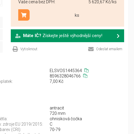
Vaše cena bez DPH:
5 620,67 Kč
/ks
ks
Přidat do košíku
Máte IČ?
Získejte ještě výhodnější ceny!
Vytisknout
Odeslat emailem
ELSVOS1445364
8596328046766
platek:
7,00 Kč
antracit
720 mm
ětla:
ohnisková čočka
sv. zdroje EU 2019/2015:
C
barev (CRI):
70-79