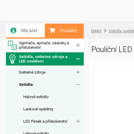
Můj účet
Produkty
EMAS
Svítidla, světe
Vypínače, spínače, zásuvky a
příslušenství
Pouliční LE
Svítidla, světelné zdroje a
LED osvětlení
Světelné zdroje
Svítidla
Halové svítidlo
Lankové systémy
LED Pásek a příslušenství
Lištové svítidlo