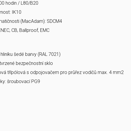
00 hodin / L80/B20
nost: IK10
matičnosti (MacAdam): SDCM4
ENEC, CB, Ballproof, EMC
a hliníku šedé barvy (RAL 7021)
 tvrzené bezpečnostní sklo
bová třípólová s odpojovačem pro průřez vodičů max. 4 mm2
ky: šroubovací PG9