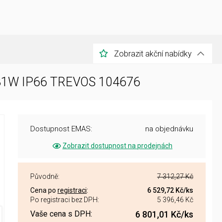
Zobrazit akční nabídky
 31W IP66 TREVOS 104676
Dostupnost EMAS:
na objednávku
Zobrazit dostupnost na prodejnách
Původně:
7 312,27 Kč
Cena po
registraci
:
6 529,72 Kč
/ks
Po registraci bez DPH:
5 396,46 Kč
Vaše cena s DPH:
6 801,01 Kč
/ks