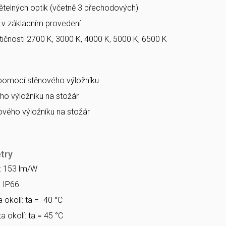
větelných optik (včetně 3 přechodových)
a v základním provedení
ičnosti 2700 K, 3000 K, 4000 K, 5000 K, 6500 K
 pomocí stěnového výložníku
o výložníku na stožár
vého výložníku na stožár
try
a: 153 lm/W
: IP66
 okolí: ta = -40 °C
a okolí: ta = 45 °C