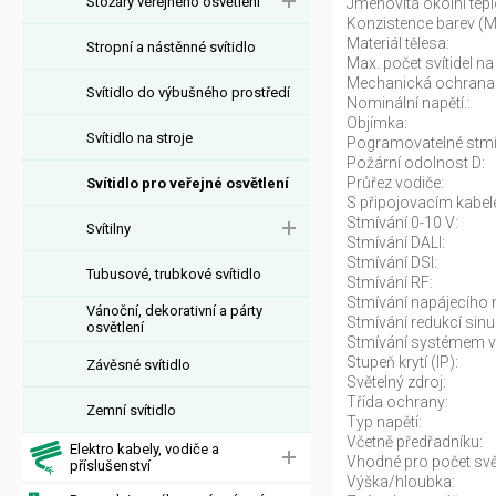
Stožáry veřejného osvětlení
Jmenovitá okolní tepl
Konzistence barev (
Materiál tělesa:
Stropní a nástěnné svítidlo
Max. počet svítidel na 
Mechanická ochrana
Svítidlo do výbušného prostředí
Nominální napětí.:
Objímka:
Svítidlo na stroje
Pogramovatelné stmí
Požární odolnost D:
Průřez vodiče:
Svítidlo pro veřejné osvětlení
S připojovacím kabel
Stmívání 0-10 V:
Svítilny
Stmívání DALI:
Stmívání DSI:
Tubusové, trubkové svítidlo
Stmívání RF:
Stmívání napájecího n
Vánoční, dekorativní a párty
Stmívání redukcí sinu
osvětlení
Stmívání systémem v
Stupeň krytí (IP):
Závěsné svítidlo
Světelný zdroj:
Třída ochrany:
Zemní svítidlo
Typ napětí:
Včetně předřadníku:
Elektro kabely, vodiče a
Vhodné pro počet svět
příslušenství
Výška/hloubka: