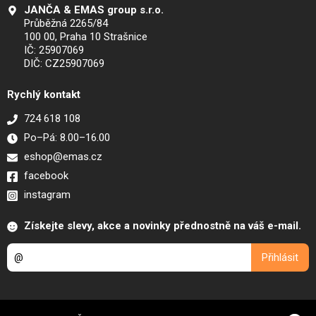
JANČA & EMAS group s.r.o.
Průběžná 2265/84
100 00, Praha 10 Strašnice
IČ: 25907069
DIČ: CZ25907069
Rychlý kontakt
724 618 108
Po–Pá: 8.00–16.00
eshop@emas.cz
facebook
instagram
Získejte slevy, akce a novinky přednostně na váš e-mail.