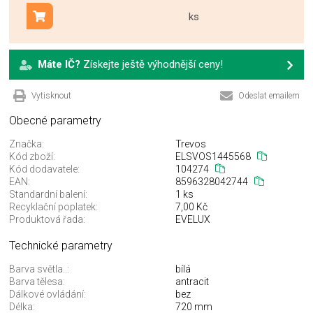
ks
Přidat do košíku
Máte IČ?
Získejte ještě výhodnější ceny!
Vytisknout
Odeslat emailem
Obecné parametry
Značka:
Trevos
Kód zboží:
ELSVOS1445568
Kód dodavatele:
104274
EAN:
8596328042744
Standardní balení:
1 ks
Recyklační poplatek:
7,00 Kč
Produktová řada:
EVELUX
Technické parametry
Barva světla..:
bílá
Barva tělesa:
antracit
Dálkové ovládání:
bez
Délka:
720 mm