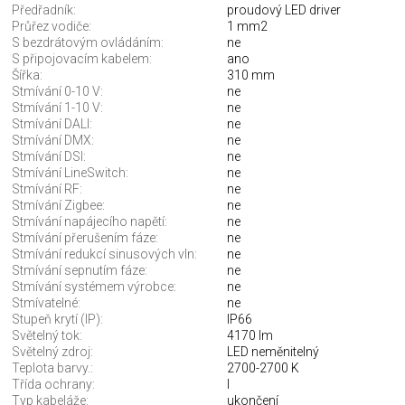
Předřadník:
proudový LED driver
Průřez vodiče:
1 mm2
S bezdrátovým ovládáním:
ne
S připojovacím kabelem:
ano
Šířka:
310 mm
Stmívání 0-10 V:
ne
Stmívání 1-10 V:
ne
Stmívání DALI:
ne
Stmívání DMX:
ne
Stmívání DSI:
ne
Stmívání LineSwitch:
ne
Stmívání RF:
ne
Stmívání Zigbee:
ne
Stmívání napájecího napětí:
ne
Stmívání přerušením fáze:
ne
Stmívání redukcí sinusových vln:
ne
Stmívání sepnutím fáze:
ne
Stmívání systémem výrobce:
ne
Stmívatelné:
ne
Stupeň krytí (IP):
IP66
Světelný tok:
4170 lm
Světelný zdroj:
LED neměnitelný
Teplota barvy.:
2700-2700 K
Třída ochrany:
I
Typ kabeláže:
ukončení