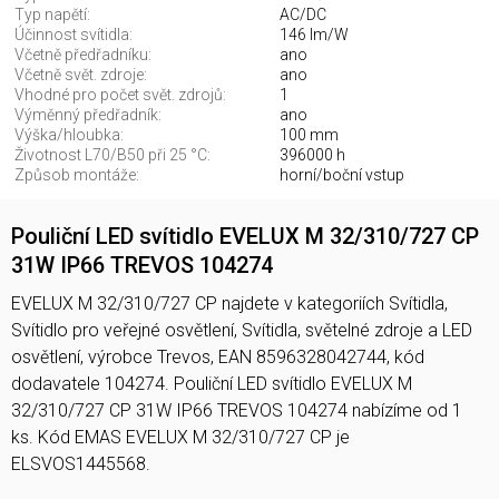
Typ napětí:
AC/DC
Účinnost svítidla:
146 lm/W
Včetně předřadníku:
ano
Včetně svět. zdroje:
ano
Vhodné pro počet svět. zdrojů:
1
Výměnný předřadník:
ano
Výška/hloubka:
100 mm
Životnost L70/B50 při 25 °C:
396000 h
Způsob montáže:
horní/boční vstup
Pouliční LED svítidlo EVELUX M 32/310/727 CP
31W IP66 TREVOS 104274
EVELUX M 32/310/727 CP najdete v kategoriích Svítidla,
Svítidlo pro veřejné osvětlení, Svítidla, světelné zdroje a LED
osvětlení, výrobce Trevos, EAN 8596328042744, kód
dodavatele 104274. Pouliční LED svítidlo EVELUX M
32/310/727 CP 31W IP66 TREVOS 104274 nabízíme od 1
ks. Kód EMAS EVELUX M 32/310/727 CP je
ELSVOS1445568.