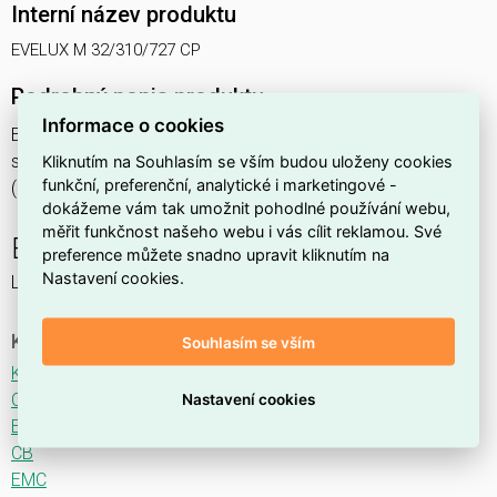
Interní název produktu
EVELUX M 32/310/727 CP
Podrobný popis produktu
Informace o cookies
EVELUX M 32/310/727 CP 37W IP66
svítidlo pouliční s modulem LED, spektrum 727A3, optika CP
Kliknutím na Souhlasím se vším budou uloženy cookies
funkční, preferenční, analytické i marketingové -
(Central Parking TYPE I)
dokážeme vám tak umožnit pohodlné používání webu,
měřit funkčnost našeho webu i vás cílit reklamou. Své
EVELUX
preference můžete snadno upravit kliknutím na
Nastavení cookies.
LED svítidlo pro osvětlení komunikací.
Ke stažení
Souhlasím se vším
Katalogový list
CE
Nastavení cookies
ENEC
CB
EMC