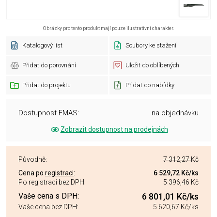
Obrázky pro tento produkt mají pouze ilustrativní charakter.
Katalogový list
Soubory ke stažení
Přidat do porovnání
Uložit do oblíbených
Přidat do projektu
Přidat do nabídky
Dostupnost EMAS:
na objednávku
Zobrazit dostupnost na prodejnách
Původně:
7 312,27 Kč
Cena po
registraci
:
6 529,72 Kč
/ks
Po registraci bez DPH:
5 396,46 Kč
Vaše cena s DPH:
6 801,01 Kč
/ks
Vaše cena bez DPH:
5 620,67 Kč
/ks