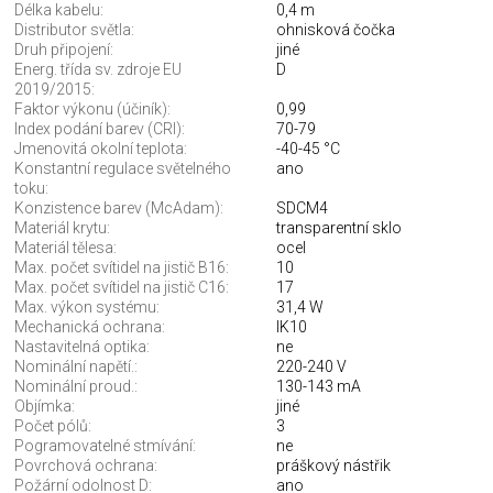
Délka kabelu:
0,4 m
Distributor světla:
ohnisková čočka
Druh připojení:
jiné
Energ. třída sv. zdroje EU
D
2019/2015:
Faktor výkonu (účiník):
0,99
Index podání barev (CRI):
70-79
Jmenovitá okolní teplota:
-40-45 °C
Konstantní regulace světelného
ano
toku:
Konzistence barev (McAdam):
SDCM4
Materiál krytu:
transparentní sklo
Materiál tělesa:
ocel
Max. počet svítidel na jistič B16:
10
Max. počet svítidel na jistič C16:
17
Max. výkon systému:
31,4 W
Mechanická ochrana:
IK10
Nastavitelná optika:
ne
Nominální napětí.:
220-240 V
Nominální proud.:
130-143 mA
Objímka:
jiné
Počet pólů:
3
Pogramovatelné stmívání:
ne
Povrchová ochrana:
práškový nástřik
Požární odolnost D:
ano