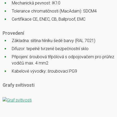
Mechanická pevnost: IK10
Tolerance chromatičnosti (MacAdam): SDCM4
Certifikace CE, ENEC, CB, Ballproof, EMC
Provedení
Základna: slitina hliníku šedé barvy (RAL 7021)
Difuzor: tepelně tvrzené bezpečnostní sklo
Připojení: šroubová třípólová s odpojovačem pro průřez
vodičů max. 4 mm2
Kabelové vývodky: šroubovací PG9
Grafy svítivosti