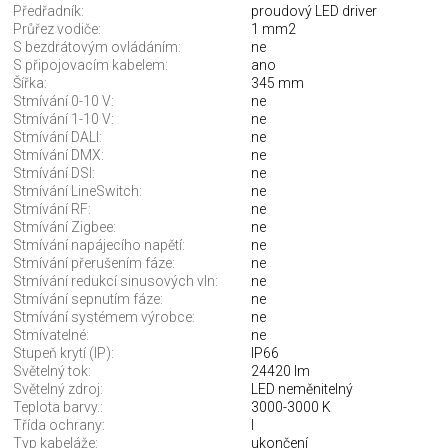
Předřadník:
proudový LED driver
Průřez vodiče:
1 mm2
S bezdrátovým ovládáním:
ne
S připojovacím kabelem:
ano
Šířka:
345 mm
Stmívání 0-10 V:
ne
Stmívání 1-10 V:
ne
Stmívání DALI:
ne
Stmívání DMX:
ne
Stmívání DSI:
ne
Stmívání LineSwitch:
ne
Stmívání RF:
ne
Stmívání Zigbee:
ne
Stmívání napájecího napětí:
ne
Stmívání přerušením fáze:
ne
Stmívání redukcí sinusových vln:
ne
Stmívání sepnutím fáze:
ne
Stmívání systémem výrobce:
ne
Stmívatelné:
ne
Stupeň krytí (IP):
IP66
Světelný tok:
24420 lm
Světelný zdroj:
LED neměnitelný
Teplota barvy.:
3000-3000 K
Třída ochrany:
I
Typ kabeláže:
ukončení