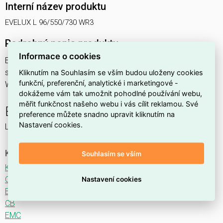
Interní název produktu
EVELUX L 96/550/730 WR3
Podrobný popis produktu
Informace o cookies
EVELUX L 96/550/730 WR3 195W IP66
svítidlo pouliční s modulem LED, spektrum 730A3, optika
Kliknutím na Souhlasím se vším budou uloženy cookies
funkční, preferenční, analytické i marketingové -
WR3 (wide road TYPE I CENTRAL LANE)
dokážeme vám tak umožnit pohodlné používání webu,
měřit funkčnost našeho webu i vás cílit reklamou. Své
EVELUX
preference můžete snadno upravit kliknutím na
Nastavení cookies.
LED svítidlo pro osvětlení komunikací.
Ke stažení
Souhlasím se vším
Katalogový list
CE
Nastavení cookies
ENEC
CB
EMC