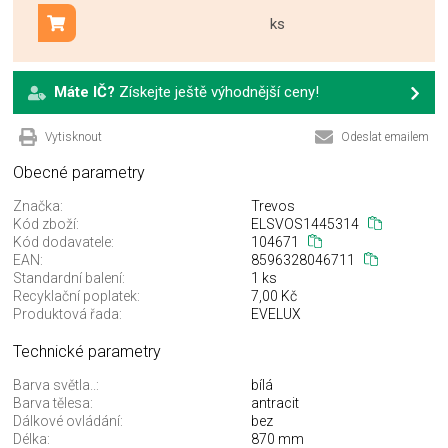
ks
Přidat do košíku
Máte IČ?
Získejte ještě výhodnější ceny!
Vytisknout
Odeslat emailem
Obecné parametry
Značka:
Trevos
Kód zboží:
ELSVOS1445314
Kód dodavatele:
104671
EAN:
8596328046711
Standardní balení:
1 ks
Recyklační poplatek:
7,00 Kč
Produktová řada:
EVELUX
Technické parametry
Barva světla..:
bílá
Barva tělesa:
antracit
Dálkové ovládání:
bez
Délka:
870 mm