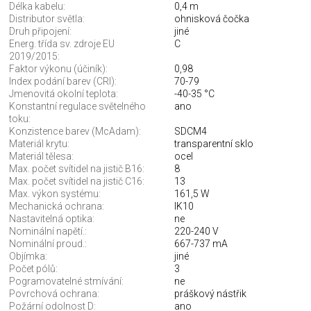
Délka kabelu:
0,4 m
Distributor světla:
ohnisková čočka
Druh připojení:
jiné
Energ. třída sv. zdroje EU
C
2019/2015:
Faktor výkonu (účiník):
0,98
Index podání barev (CRI):
70-79
Jmenovitá okolní teplota:
-40-35 °C
Konstantní regulace světelného
ano
toku:
Konzistence barev (McAdam):
SDCM4
Materiál krytu:
transparentní sklo
Materiál tělesa:
ocel
Max. počet svítidel na jistič B16:
8
Max. počet svítidel na jistič C16:
13
Max. výkon systému:
161,5 W
Mechanická ochrana:
IK10
Nastavitelná optika:
ne
Nominální napětí.:
220-240 V
Nominální proud.:
667-737 mA
Objímka:
jiné
Počet pólů:
3
Pogramovatelné stmívání:
ne
Povrchová ochrana:
práškový nástřik
Požární odolnost D:
ano