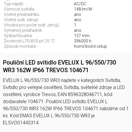
Typ napětí:
AC/DC
Účinnost svítidla:
148 lm/W
Včetně předřadníku:
ano
Včetně svět. zdroje:
ano
Vhodné pro počet svět. zdrojů:
1
Výměnný předřadník:
ano
Výška/hloubka:
127 mm
Životnost L70/B50 při 25 °C:
396000 h
Způsob montáže:
horní/boční vstup
Pouliční LED svítidlo EVELUX L 96/550/730
WR3 162W IP66 TREVOS 104671
EVELUX L 96/550/730 WR3 najdete v kategoriích Svítidla,
Svítidlo pro veřejné osvětlení, Svítidla, světelné zdroje a LED
osvětlení, výrobce Trevos, EAN 8596328046711, kód
dodavatele 104671. Pouliční LED svítidlo EVELUX L
96/550/730 WR3 162W IP66 TREVOS 104671 nabízíme od 1
ks. Kód EMAS EVELUX L 96/550/730 WR3 je
ELSVOS1445314.