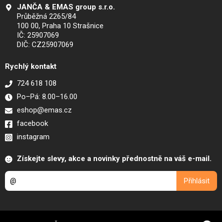
JANČA & EMAS group s.r.o.
Průběžná 2265/84
100 00, Praha 10 Strašnice
IČ: 25907069
DIČ: CZ25907069
Rychlý kontakt
724 618 108
Po–Pá: 8.00–16.00
eshop@emas.cz
facebook
instagram
Získejte slevy, akce a novinky přednostně na váš e-mail.