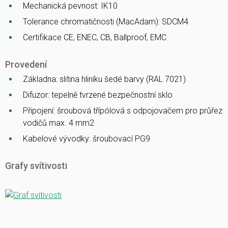
Mechanická pevnost: IK10
Tolerance chromatičnosti (MacAdam): SDCM4
Certifikace CE, ENEC, CB, Ballproof, EMC
Provedení
Základna: slitina hliníku šedé barvy (RAL 7021)
Difuzor: tepelně tvrzené bezpečnostní sklo
Připojení: šroubová třípólová s odpojovačem pro průřez
vodičů max. 4 mm2
Kabelové vývodky: šroubovací PG9
Grafy svítivosti