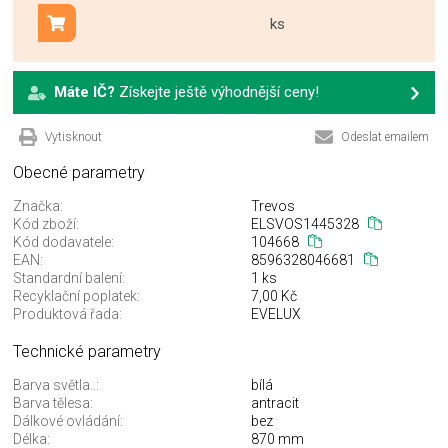
ks
Přidat do košíku
Máte IČ?
Získejte ještě výhodnější ceny!
Vytisknout
Odeslat emailem
Obecné parametry
Značka:
Trevos
Kód zboží:
ELSVOS1445328
Kód dodavatele:
104668
EAN:
8596328046681
Standardní balení:
1 ks
Recyklační poplatek:
7,00 Kč
Produktová řada:
EVELUX
Technické parametry
Barva světla..:
bílá
Barva tělesa:
antracit
Dálkové ovládání:
bez
Délka:
870 mm