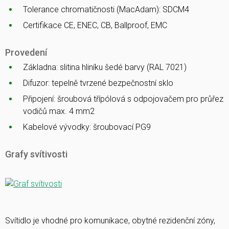
Tolerance chromatičnosti (MacAdam): SDCM4
Certifikace CE, ENEC, CB, Ballproof, EMC
Provedení
Základna: slitina hliníku šedé barvy (RAL 7021)
Difuzor: tepelně tvrzené bezpečnostní sklo
Připojení: šroubová třípólová s odpojovačem pro průřez
vodičů max. 4 mm2
Kabelové vývodky: šroubovací PG9
Grafy svítivosti
Svítidlo je vhodné pro komunikace, obytné rezidenční zóny,