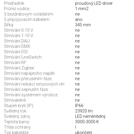
Předřadník:
proudový LED driver
Průřez vodiče:
1 mm2
S bezdrátovým ovládáním:
ne
S připojovacím kabelem:
ano
Šířka:
345 mm
Stmívání 0-10 V:
ne
Stmívání 1-10 V:
ne
Stmívání DALI:
ne
Stmívání DMX:
ne
Stmívání DSI:
ne
Stmívání LineSwitch:
ne
Stmívání RF:
ne
Stmívání Zigbee:
ne
Stmívání napájecího napětí:
ne
Stmívání přerušením fáze:
ne
Stmívání redukcí sinusových vln:
ne
Stmívání sepnutím fáze:
ne
Stmívání systémem výrobce:
ne
Stmívatelné:
ne
Stupeň krytí (IP):
IP66
Světelný tok:
23920 lm
Světelný zdroj:
LED neměnitelný
Teplota barvy.:
3000-3000 K
Třída ochrany:
I
Typ kabeláže:
ukončení