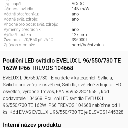
Typ napětí:
AC/DC
Účinnost svítidla:
148 lm/W
Včetně předřadníku:
ano
Včetně svět. zdroje:
ano
Vhodné pro počet svět. zdrojů:
1
Výměnný předřadník:
ano
Výška/hloubka:
127 mm
Životnost L70/B50 při 25 °C:
396000 h
Způsob montáže:
horní/boční vstup
Pouliční LED svítidlo EVELUX L 96/550/730 TE
162W IP66 TREVOS 104668
EVELUX L 96/550/730 TE najdete v kategoriích Svítidla,
Svítidlo pro veřejné osvětlení, Svítidla, světelné zdroje a LED
osvětlení, výrobce Trevos, EAN 8596328046681, kód
dodavatele 104668. Pouliční LED svítidlo EVELUX L
96/550/730 TE 162W IP66 TREVOS 104668 nabízíme od 1
ks. Kód EMAS EVELUX L 96/550/730 TE je ELSVOS1445328.
Interní název produktu