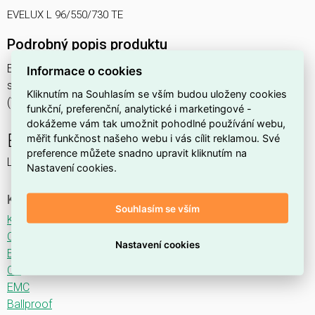
EVELUX L 96/550/730 TE
Podrobný popis produktu
EVELUX L 96/550/730 TE 195W IP66
Informace o cookies
svítidlo pouliční s modulem LED, spektrum 730A3, optika TE
Kliknutím na Souhlasím se vším budou uloženy cookies
(Tunnel Entrance TYPE IV)
funkční, preferenční, analytické i marketingové -
dokážeme vám tak umožnit pohodlné používání webu,
EVELUX
měřit funkčnost našeho webu i vás cílit reklamou. Své
preference můžete snadno upravit kliknutím na
LED svítidlo pro osvětlení komunikací.
Nastavení cookies.
Ke stažení
Souhlasím se vším
Katalogový list
CE
Nastavení cookies
ENEC
CB
EMC
Ballproof