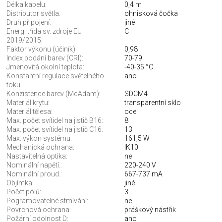
Délka kabelu:
0,4 m
Distributor světla:
ohnisková čočka
Druh připojení:
jiné
Energ. třída sv. zdroje EU
C
2019/2015:
Faktor výkonu (účiník):
0,98
Index podání barev (CRI):
70-79
Jmenovitá okolní teplota:
-40-35 °C
Konstantní regulace světelného
ano
toku:
Konzistence barev (McAdam):
SDCM4
Materiál krytu:
transparentní sklo
Materiál tělesa:
ocel
Max. počet svítidel na jistič B16:
8
Max. počet svítidel na jistič C16:
13
Max. výkon systému:
161,5 W
Mechanická ochrana:
IK10
Nastavitelná optika:
ne
Nominální napětí.:
220-240 V
Nominální proud.:
667-737 mA
Objímka:
jiné
Počet pólů:
3
Pogramovatelné stmívání:
ne
Povrchová ochrana:
práškový nástřik
Požární odolnost D:
ano