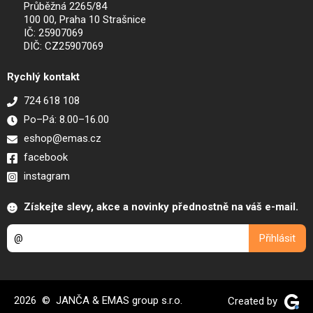
Průběžná 2265/84
100 00, Praha 10 Strašnice
IČ: 25907069
DIČ: CZ25907069
Rychlý kontakt
724 618 108
Po–Pá: 8.00–16.00
eshop@emas.cz
facebook
instagram
Získejte slevy, akce a novinky přednostně na váš e-mail.
2026 © JANČA & EMAS group s.r.o.
Created by