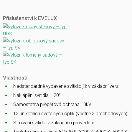
Příslušenství k EVELUX
Vlastnosti
Nadstandardně vybavené svítidlo již v základní verzi
Naklápění svítidla ± 20°
Samostatná přepěťová ochrana 10kV
13 unikátních světelných optik (včetně 3 přechodových)
Stmívání svítidla v základním provedení
Teplota chromatičnosti 2700 K, 3000 K, 4000 K, 5000 K,