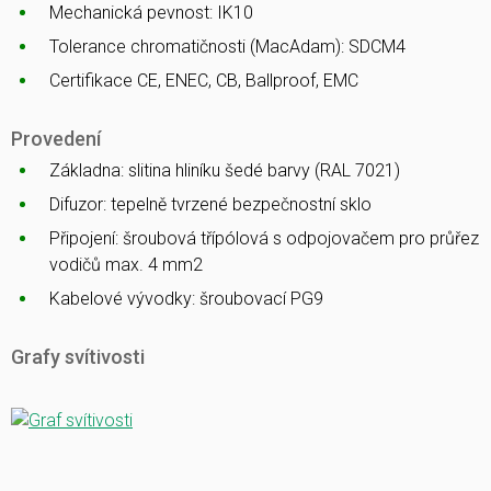
Mechanická pevnost: IK10
Tolerance chromatičnosti (MacAdam): SDCM4
Certifikace CE, ENEC, CB, Ballproof, EMC
Provedení
Základna: slitina hliníku šedé barvy (RAL 7021)
Difuzor: tepelně tvrzené bezpečnostní sklo
Připojení: šroubová třípólová s odpojovačem pro průřez
vodičů max. 4 mm2
Kabelové vývodky: šroubovací PG9
Grafy svítivosti