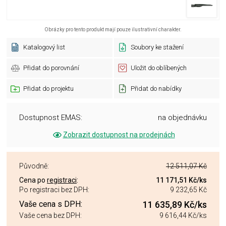
Obrázky pro tento produkt mají pouze ilustrativní charakter.
Katalogový list
Soubory ke stažení
Přidat do porovnání
Uložit do oblíbených
Přidat do projektu
Přidat do nabídky
Dostupnost EMAS:
na objednávku
Zobrazit dostupnost na prodejnách
Původně:
12 511,07 Kč
Cena po
registraci
:
11 171,51 Kč
/ks
Po registraci bez DPH:
9 232,65 Kč
Vaše cena s DPH:
11 635,89 Kč
/ks
Vaše cena bez DPH:
9 616,44 Kč
/ks