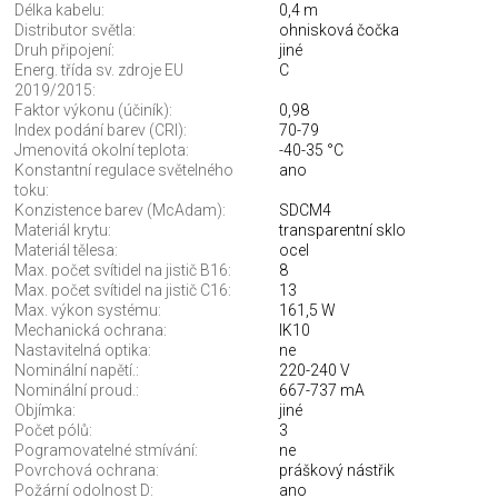
Délka kabelu:
0,4 m
Distributor světla:
ohnisková čočka
Druh připojení:
jiné
Energ. třída sv. zdroje EU
C
2019/2015:
Faktor výkonu (účiník):
0,98
Index podání barev (CRI):
70-79
Jmenovitá okolní teplota:
-40-35 °C
Konstantní regulace světelného
ano
toku:
Konzistence barev (McAdam):
SDCM4
Materiál krytu:
transparentní sklo
Materiál tělesa:
ocel
Max. počet svítidel na jistič B16:
8
Max. počet svítidel na jistič C16:
13
Max. výkon systému:
161,5 W
Mechanická ochrana:
IK10
Nastavitelná optika:
ne
Nominální napětí.:
220-240 V
Nominální proud.:
667-737 mA
Objímka:
jiné
Počet pólů:
3
Pogramovatelné stmívání:
ne
Povrchová ochrana:
práškový nástřik
Požární odolnost D:
ano