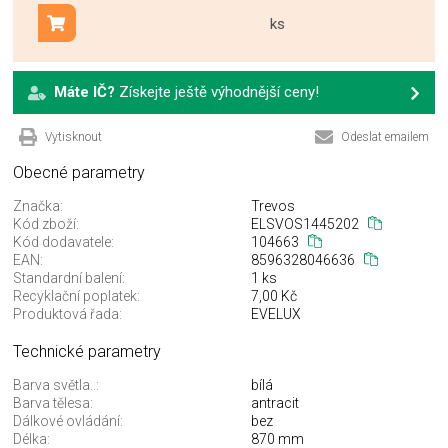
ks
Přidat do košíku
Máte IČ?
Získejte ještě výhodnější ceny!
Vytisknout
Odeslat emailem
Obecné parametry
Značka:
Trevos
Kód zboží:
ELSVOS1445202
Kód dodavatele:
104663
EAN:
8596328046636
Standardní balení:
1 ks
Recyklační poplatek:
7,00 Kč
Produktová řada:
EVELUX
Technické parametry
Barva světla..:
bílá
Barva tělesa:
antracit
Dálkové ovládání:
bez
Délka:
870 mm