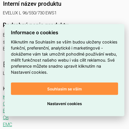
Interní název produktu
EVELUX L 96/550/730 EWS1
Podrobný popis produktu
Informace o cookies
EVELUX L 96/550/730 EWS1 195W IP66
svítidlo pouliční s modulem LED, spektrum 730A3, optika
Kliknutím na Souhlasím se vším budou uloženy cookies
funkční, preferenční, analytické i marketingové -
EWS1 (Extra Wide Street TYPE III - M)
dokážeme vám tak umožnit pohodlné používání webu,
měřit funkčnost našeho webu i vás cílit reklamou. Své
EVELUX
preference můžete snadno upravit kliknutím na
Nastavení cookies.
LED svítidlo pro osvětlení komunikací.
Ke stažení
Souhlasím se vším
Katalogový list
CE
Nastavení cookies
ENEC
CB
EMC