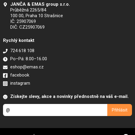
JANČA & EMAS group s.r.o.
Průběžná 2265/84
100 00, Praha 10 Strašnice
IČ: 25907069
DIČ: CZ25907069
Rychlý kontakt
724 618 108
Po–Pá: 8.00–16.00
eshop@emas.cz
facebook
instagram
Získejte slevy, akce a novinky přednostně na váš e-mail.