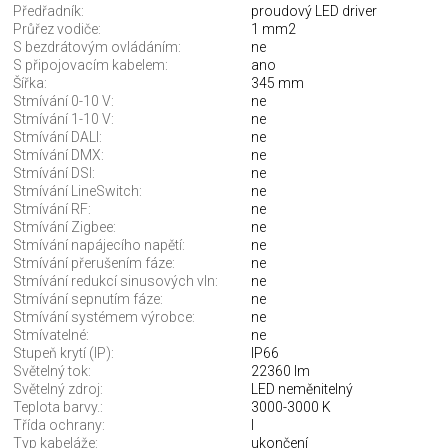
Předřadník:
proudový LED driver
Průřez vodiče:
1 mm2
S bezdrátovým ovládáním:
ne
S připojovacím kabelem:
ano
Šířka:
345 mm
Stmívání 0-10 V:
ne
Stmívání 1-10 V:
ne
Stmívání DALI:
ne
Stmívání DMX:
ne
Stmívání DSI:
ne
Stmívání LineSwitch:
ne
Stmívání RF:
ne
Stmívání Zigbee:
ne
Stmívání napájecího napětí:
ne
Stmívání přerušením fáze:
ne
Stmívání redukcí sinusových vln:
ne
Stmívání sepnutím fáze:
ne
Stmívání systémem výrobce:
ne
Stmívatelné:
ne
Stupeň krytí (IP):
IP66
Světelný tok:
22360 lm
Světelný zdroj:
LED neměnitelný
Teplota barvy.:
3000-3000 K
Třída ochrany:
I
Typ kabeláže:
ukončení