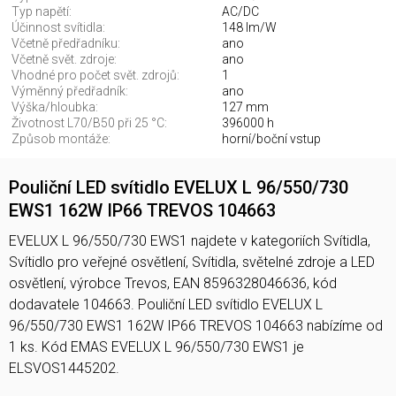
Typ napětí:
AC/DC
Účinnost svítidla:
148 lm/W
Včetně předřadníku:
ano
Včetně svět. zdroje:
ano
Vhodné pro počet svět. zdrojů:
1
Výměnný předřadník:
ano
Výška/hloubka:
127 mm
Životnost L70/B50 při 25 °C:
396000 h
Způsob montáže:
horní/boční vstup
Pouliční LED svítidlo EVELUX L 96/550/730
EWS1 162W IP66 TREVOS 104663
EVELUX L 96/550/730 EWS1 najdete v kategoriích Svítidla,
Svítidlo pro veřejné osvětlení, Svítidla, světelné zdroje a LED
osvětlení, výrobce Trevos, EAN 8596328046636, kód
dodavatele 104663. Pouliční LED svítidlo EVELUX L
96/550/730 EWS1 162W IP66 TREVOS 104663 nabízíme od
1 ks. Kód EMAS EVELUX L 96/550/730 EWS1 je
ELSVOS1445202.