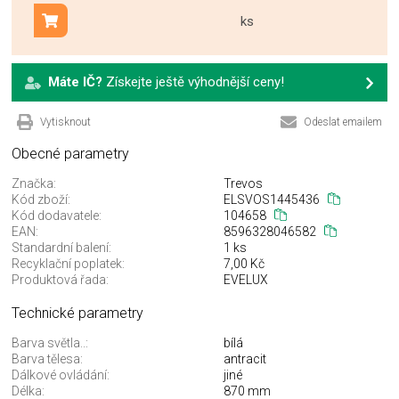
ks
Přidat do košíku
Máte IČ?
Získejte ještě výhodnější ceny!
Vytisknout
Odeslat emailem
Obecné parametry
Značka:
Trevos
Kód zboží:
ELSVOS1445436
Kód dodavatele:
104658
EAN:
8596328046582
Standardní balení:
1 ks
Recyklační poplatek:
7,00 Kč
Produktová řada:
EVELUX
Technické parametry
Barva světla..:
bílá
Barva tělesa:
antracit
Dálkové ovládání:
jiné
Délka:
870 mm