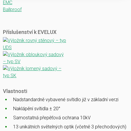
EMC
Ballproof
Příslušenství k EVELUX
Vlastnosti
Nadstandardně vybavené svítidlo již v základní verzi
Naklápění svítidla ± 20°
Samostatná přepěťová ochrana 10kV
13 unikátních světelných optik (včetně 3 přechodových)