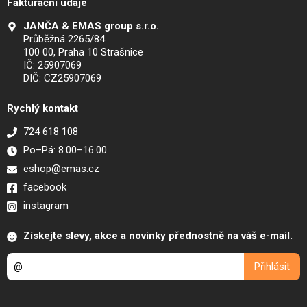
Fakturační údaje
JANČA & EMAS group s.r.o.
Průběžná 2265/84
100 00, Praha 10 Strašnice
IČ: 25907069
DIČ: CZ25907069
Rychlý kontakt
724 618 108
Po–Pá: 8.00–16.00
eshop@emas.cz
facebook
instagram
Získejte slevy, akce a novinky přednostně na váš e-mail.