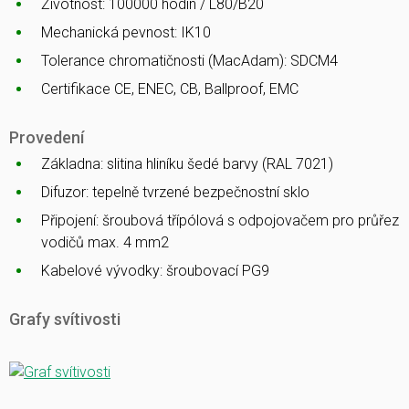
Životnost: 100000 hodin / L80/B20
Mechanická pevnost: IK10
Tolerance chromatičnosti (MacAdam): SDCM4
Certifikace CE, ENEC, CB, Ballproof, EMC
Provedení
Základna: slitina hliníku šedé barvy (RAL 7021)
Difuzor: tepelně tvrzené bezpečnostní sklo
Připojení: šroubová třípólová s odpojovačem pro průřez
vodičů max. 4 mm2
Kabelové vývodky: šroubovací PG9
Grafy svítivosti