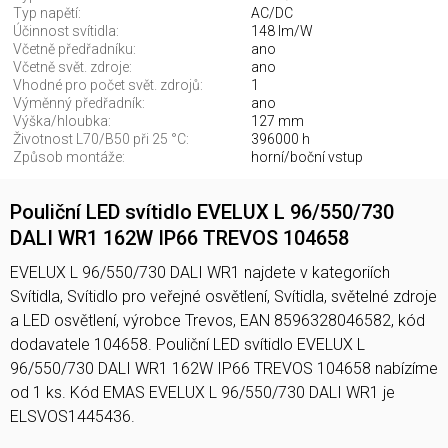
Typ napětí:
AC/DC
Účinnost svítidla:
148 lm/W
Včetně předřadníku:
ano
Včetně svět. zdroje:
ano
Vhodné pro počet svět. zdrojů:
1
Výměnný předřadník:
ano
Výška/hloubka:
127 mm
Životnost L70/B50 při 25 °C:
396000 h
Způsob montáže:
horní/boční vstup
Pouliční LED svítidlo EVELUX L 96/550/730
DALI WR1 162W IP66 TREVOS 104658
EVELUX L 96/550/730 DALI WR1 najdete v kategoriích
Svítidla, Svítidlo pro veřejné osvětlení, Svítidla, světelné zdroje
a LED osvětlení, výrobce Trevos, EAN 8596328046582, kód
dodavatele 104658. Pouliční LED svítidlo EVELUX L
96/550/730 DALI WR1 162W IP66 TREVOS 104658 nabízíme
od 1 ks. Kód EMAS EVELUX L 96/550/730 DALI WR1 je
ELSVOS1445436.