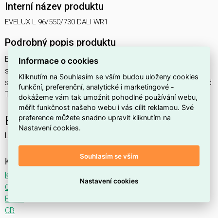
Interní název produktu
EVELUX L 96/550/730 DALI WR1
Podrobný popis produktu
EVELUX L 96/550/730 DALI WR1 195W IP66
Informace o cookies
svítidlo pouliční s modulem LED, spektrum 730A3, regulace
Kliknutím na Souhlasím se vším budou uloženy cookies
stmívání ovládané DALI protokolem, optika WR1 (Wide Road
funkční, preferenční, analytické i marketingové -
TYPE II/III)
dokážeme vám tak umožnit pohodlné používání webu,
měřit funkčnost našeho webu i vás cílit reklamou. Své
preference můžete snadno upravit kliknutím na
EVELUX
Nastavení cookies.
LED svítidlo pro osvětlení komunikací.
Souhlasím se vším
Ke stažení
Katalogový list
Nastavení cookies
CE
ENEC
CB