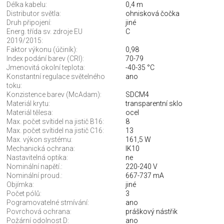
Délka kabelu:
0,4 m
Distributor světla:
ohnisková čočka
Druh připojení:
jiné
Energ. třída sv. zdroje EU
C
2019/2015:
Faktor výkonu (účiník):
0,98
Index podání barev (CRI):
70-79
Jmenovitá okolní teplota:
-40-35 °C
Konstantní regulace světelného
ano
toku:
Konzistence barev (McAdam):
SDCM4
Materiál krytu:
transparentní sklo
Materiál tělesa:
ocel
Max. počet svítidel na jistič B16:
8
Max. počet svítidel na jistič C16:
13
Max. výkon systému:
161,5 W
Mechanická ochrana:
IK10
Nastavitelná optika:
ne
Nominální napětí.:
220-240 V
Nominální proud.:
667-737 mA
Objímka:
jiné
Počet pólů:
3
Pogramovatelné stmívání:
ano
Povrchová ochrana:
práškový nástřik
Požární odolnost D:
ano