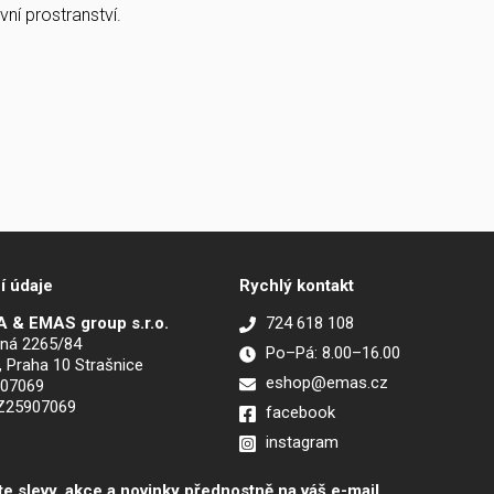
ní prostranství.
í údaje
Rychlý kontakt
 & EMAS group s.r.o.
724 618 108
ná 2265/84
Po–Pá: 8.00–16.00
, Praha 10 Strašnice
eshop@emas.cz
907069
CZ25907069
facebook
instagram
te slevy, akce a novinky přednostně na váš e-mail.