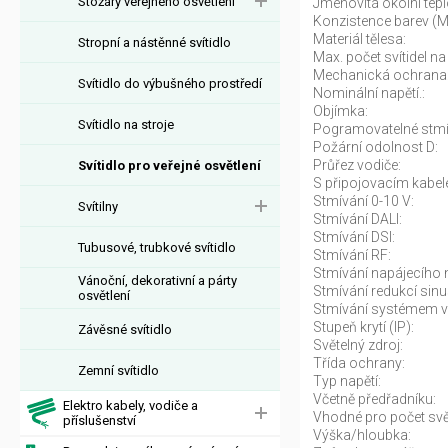
Stožáry veřejného osvětlení
Jmenovitá okolní tepl
Konzistence barev (
Materiál tělesa:
Stropní a nástěnné svítidlo
Max. počet svítidel na 
Mechanická ochrana
Svítidlo do výbušného prostředí
Nominální napětí.:
Objímka:
Svítidlo na stroje
Pogramovatelné stmí
Požární odolnost D:
Průřez vodiče:
Svítidlo pro veřejné osvětlení
S připojovacím kabel
Stmívání 0-10 V:
Svítilny
Stmívání DALI:
Stmívání DSI:
Tubusové, trubkové svítidlo
Stmívání RF:
Stmívání napájecího n
Vánoční, dekorativní a párty
Stmívání redukcí sinu
osvětlení
Stmívání systémem v
Stupeň krytí (IP):
Závěsné svítidlo
Světelný zdroj:
Třída ochrany:
Zemní svítidlo
Typ napětí:
Včetně předřadníku:
Elektro kabely, vodiče a
Vhodné pro počet svět
příslušenství
Výška/hloubka: