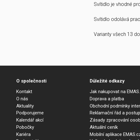
Svítidlo je vhodné p
Svítidlo odolává prach
Varianty všech 13 do
O společnosti
Důležité odkazy
Kontakt
Jak nakupovat na EMAS
O nás
Doprava a platba
Aktuality
Obchodní podmínky int
Podporujeme
Reklamační řád a postup
Kalendář akcí
Zásady zpracování osob
Pobočky
Aktuální ceník
Kariéra
Mobilní aplikace EMAS.c