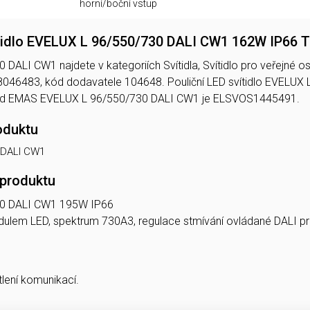
horní/boční vstup
ítidlo EVELUX L 96/550/730 DALI CW1 162W IP66
ALI CW1 najdete v kategoriích Svítidla, Svítidlo pro veřejné osvě
046483, kód dodavatele 104648. Pouliční LED svítidlo EVEL
Kód EMAS EVELUX L 96/550/730 DALI CW1 je ELSVOS1445491.
oduktu
 DALI CW1
 produktu
0 DALI CW1 195W IP66
modulem LED, spektrum 730A3, regulace stmívání ovládané DALI 
tlení komunikací.