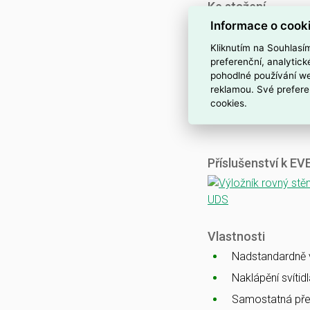
Ke stažení
Informace o cook
Katalogový list
CE
Kliknutím na Souhlasí
ENEC
preferenční, analytic
pohodlné používání we
CB
reklamou. Své prefere
EMC
cookies.
Ballproof
Příslušenství k E
Vlastnosti
Nadstandardně vy
Naklápění svítid
Samostatná pře