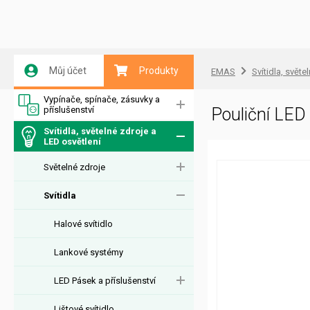
Můj účet
Produkty
EMAS
Svítidla, světe
Vypínače, spínače, zásuvky a
příslušenství
Pouliční LE
Svítidla, světelné zdroje a
LED osvětlení
Světelné zdroje
Svítidla
Halové svítidlo
Lankové systémy
LED Pásek a příslušenství
Lištové svítidlo