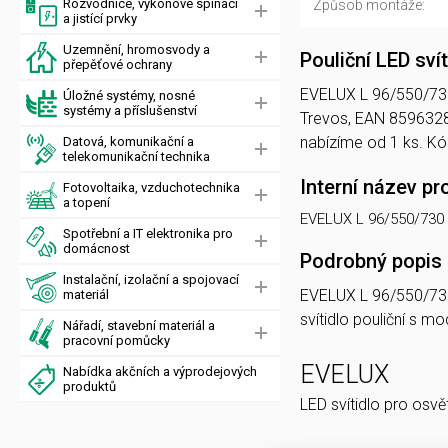
Rozvodnice, výkonové spínací
Způsob montáže:
a jistící prvky
Uzemnění, hromosvody a
Pouliční LED sv
přepěťové ochrany
EVELUX L 96/550/730 D
Úložné systémy, nosné
systémy a příslušenství
Trevos, EAN 8596328
nabízíme od 1 ks. 
Datová, komunikační a
telekomunikační technika
Interní název pr
Fotovoltaika, vzduchotechnika
a topení
EVELUX L 96/550/730
Spotřební a IT elektronika pro
domácnost
Podrobný popis
Instalační, izolační a spojovací
EVELUX L 96/550/73
materiál
svítidlo pouliční s 
Nářadí, stavební materiál a
pracovní pomůcky
EVELUX
Nabídka akčních a výprodejových
produktů
LED svítidlo pro osvě