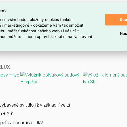
ies
Sou
m se vším budou uloženy cookies funkční,
ké i marketingové - dokážeme vám tak umožnit
bu, měřit funkčnost našeho webu i vás cílit
Nas
nce můžete snadno upravit kliknutím na Nastavení
VELUX
bavené svítidlo již v základní verzi
la ± 20°
pěťová ochrana 10kV