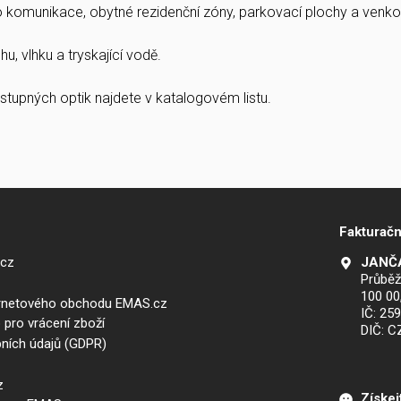
ro komunikace, obytné rezidenční zóny, parkovací plochy a venkov
u, vlhku a tryskající vodě.
stupných optik najdete v katalogovém listu.
Fakturačn
.cz
JANČA
Průběž
100 00
ernetového obchodu EMAS.cz
IČ: 25
 pro vrácení zboží
DIČ: 
ních údajů (GDPR)
z
Získej