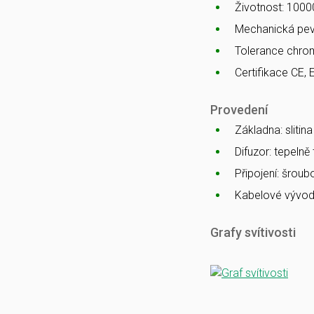
Životnost: 1000
Mechanická pev
Tolerance chro
Certifikace CE, 
Provedení
Základna: slitin
Difuzor: tepelně
Připojení: šrou
Kabelové vývod
Grafy svítivosti