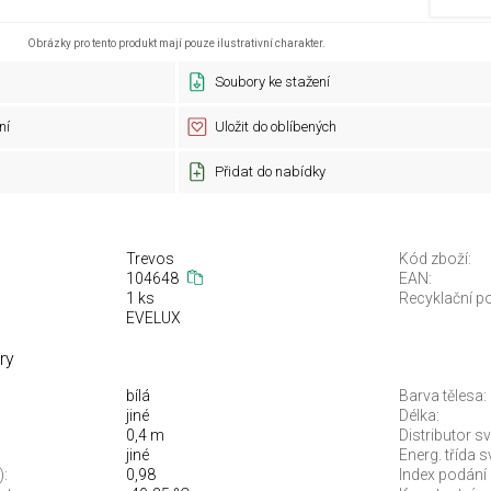
Obrázky pro tento produkt mají pouze ilustrativní charakter.
Soubory ke stažení
ní
Uložit do oblíbených
Přidat do nabídky
Trevos
Kód zboží:
104648
EAN:
1 ks
Recyklační po
EVELUX
ry
bílá
Barva tělesa:
jiné
Délka:
0,4 m
Distributor sv
jiné
Energ. třída 
):
0,98
Index podání 