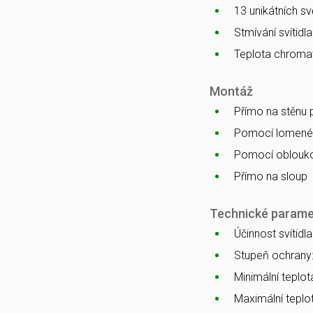
13 unikátních s
Stmívání svítidl
Teplota chromat
Montáž
Přímo na stěnu
Pomocí lomenéh
Pomocí oblouko
Přímo na sloup
Technické parame
Účinnost svítidl
Stupeň ochrany
Minimální teplota
Maximální teplot