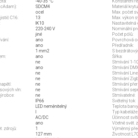
ota:
-40-35 °C
Konstantní re
McAdam):
SDCM4
Materiál krytu
ocel
Max. počet sví
jistič C16:
13
Max. výkon s
:
IK10
Nastavitelná 
220-240 V
Nominální pr
jiné
Počet pólů:
vání:
ano
Povrchová o
ano
Předřadník:
1 mm2
S bezdrátový
em:
ano
Šířka:
ne
Stmívání 1-10
ano
Stmívání DMX
ne
Stmívání Line
ne
Stmívání Zigb
apětí:
ne
Stmívání pře
sových vln:
ne
Stmívání sep
ýrobce:
ne
Stmívatelné:
IP66
Světelný tok:
LED neměnitelný
Teplota barvy.
I
Typ kabeláže
AC/DC
Účinnost svíti
ano
Včetně svět. z
. zdrojů:
1
Výměnný před
127 mm
Životnost L70