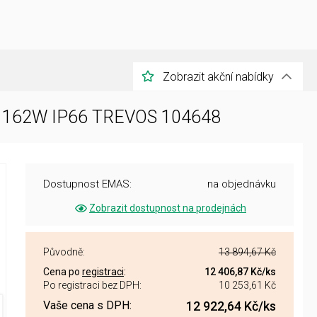
Zobrazit akční nabídky
W1 162W IP66 TREVOS 104648
Dostupnost EMAS:
na objednávku
Zobrazit dostupnost na prodejnách
Původně:
13 894,67 Kč
Cena po
registraci
:
12 406,87 Kč
/ks
Po registraci bez DPH:
10 253,61 Kč
Vaše cena s DPH:
12 922,64 Kč
/ks