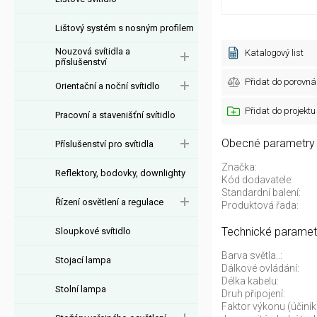
Lištový systém s nosným profilem
Nouzová svítidla a
Katalogový list
příslušenství
Přidat do porovná
Orientační a noční svítidlo
Přidat do projektu
Pracovní a stavenišťní svítidlo
Obecné parametry
Příslušenství pro svítidla
Značka:
Reflektory, bodovky, downlighty
Kód dodavatele:
Standardní balení:
Řízení osvětlení a regulace
Produktová řada:
Technické paramet
Sloupkové svítidlo
Barva světla..:
Stojací lampa
Dálkové ovládání:
Délka kabelu:
Stolní lampa
Druh připojení:
Faktor výkonu (účiník