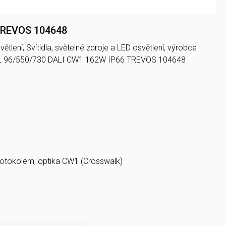
 TREVOS 104648
tlení, Svítidla, světelné zdroje a LED osvětlení, výrobce
UX L 96/550/730 DALI CW1 162W IP66 TREVOS 104648
protokolem, optika CW1 (Crosswalk)