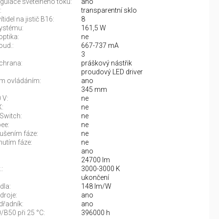
gulace světelného toku:
ano
:
transparentní sklo
tidel na jistič B16:
8
ystému:
161,5 W
optika:
ne
oud.:
667-737 mA
3
chrana:
práškový nástřik
proudový LED driver
m ovládáním:
ano
345 mm
 V:
ne
:
ne
Switch:
ne
ee:
ne
rušením fáze:
ne
nutím fáze:
ne
ano
24700 lm
:
3000-3000 K
:
ukončení
dla:
148 lm/W
droje:
ano
řadník:
ano
/B50 při 25 °C:
396000 h