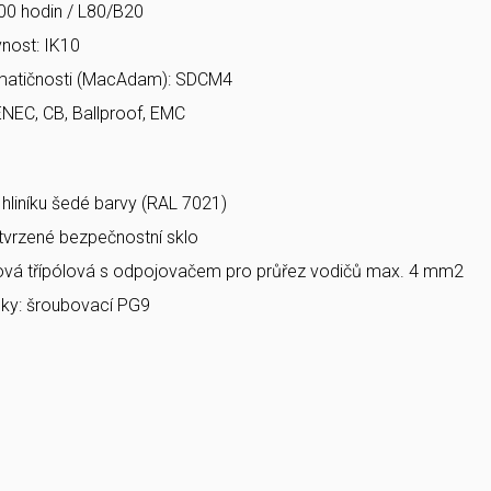
00 hodin / L80/B20
nost: IK10
matičnosti (MacAdam): SDCM4
ENEC, CB, Ballproof, EMC
a hliníku šedé barvy (RAL 7021)
 tvrzené bezpečnostní sklo
bová třípólová s odpojovačem pro průřez vodičů max. 4 mm2
ky: šroubovací PG9