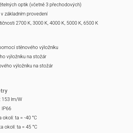
větelných optik (včetně 3 přechodových)
a v základním provedení
ičnosti 2700 K, 3000 K, 4000 K, 5000 K, 6500 K
 pomocí stěnového výložníku
o výložníku na stožár
vého výložníku na stožár
try
a: 153 lm/W
: IP66
 okolí: ta = -40 °C
a okolí: ta = 45 °C