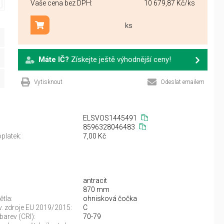
Vaše cena bez DPH:
10 679,87 Kč
/ks
ks
Přidat do košíku
Máte IČ?
Získejte ještě výhodnější ceny!
Vytisknout
Odeslat emailem
ELSVOS1445491
8596328046483
platek:
7,00 Kč
antracit
870 mm
ětla:
ohnisková čočka
sv. zdroje EU 2019/2015:
C
barev (CRI):
70-79