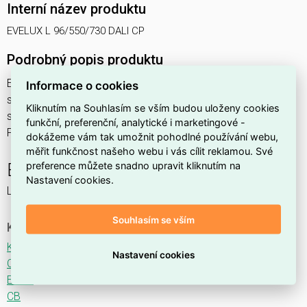
Interní název produktu
EVELUX L 96/550/730 DALI CP
Podrobný popis produktu
EVELUX L 96/550/730 DALI CP 195W IP66
Informace o cookies
svítidlo pouliční s modulem LED, spektrum 730A3, regulace
Kliknutím na Souhlasím se vším budou uloženy cookies
stmívání ovládané DALI protokolem, optika CP (Central
funkční, preferenční, analytické i marketingové -
Parking TYPE I)
dokážeme vám tak umožnit pohodlné používání webu,
měřit funkčnost našeho webu i vás cílit reklamou. Své
preference můžete snadno upravit kliknutím na
EVELUX
Nastavení cookies.
LED svítidlo pro osvětlení komunikací.
Souhlasím se vším
Ke stažení
Katalogový list
Nastavení cookies
CE
ENEC
CB