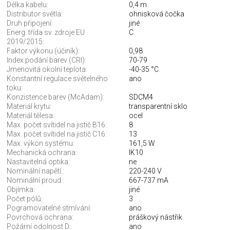
Délka kabelu:
0,4 m
Distributor světla:
ohnisková čočka
Druh připojení:
jiné
Energ. třída sv. zdroje EU
C
2019/2015:
Faktor výkonu (účiník):
0,98
Index podání barev (CRI):
70-79
Jmenovitá okolní teplota:
-40-35 °C
Konstantní regulace světelného
ano
toku:
Konzistence barev (McAdam):
SDCM4
Materiál krytu:
transparentní sklo
Materiál tělesa:
ocel
Max. počet svítidel na jistič B16:
8
Max. počet svítidel na jistič C16:
13
Max. výkon systému:
161,5 W
Mechanická ochrana:
IK10
Nastavitelná optika:
ne
Nominální napětí.:
220-240 V
Nominální proud.:
667-737 mA
Objímka:
jiné
Počet pólů:
3
Pogramovatelné stmívání:
ano
Povrchová ochrana:
práškový nástřik
Požární odolnost D:
ano