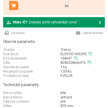
ks
Přidat do košíku
Máte IČ?
Získejte ještě výhodnější ceny!
Vytisknout
Odeslat emailem
Obecné parametry
Značka:
Trevos
Kód zboží:
ELSVOS1445392
Kód dodavatele:
104647
EAN:
8596328046476
Standardní balení:
1 ks
Recyklační poplatek:
7,00 Kč
Produktová řada:
EVELUX
Technické parametry
Barva světla..:
bílá
Barva tělesa:
antracit
Dálkové ovládání:
jiné
Délka:
870 mm