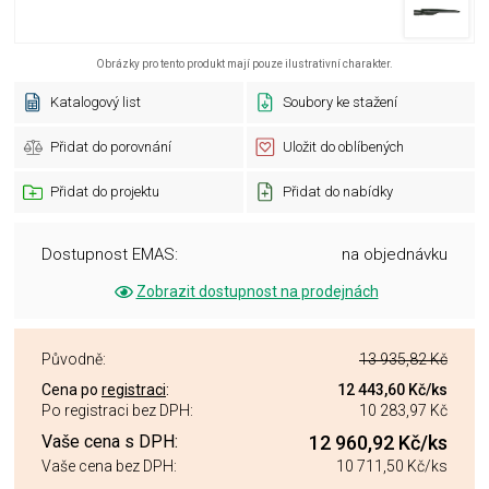
Obrázky pro tento produkt mají pouze ilustrativní charakter.
Katalogový list
Soubory ke stažení
Přidat do porovnání
Uložit do oblíbených
Přidat do projektu
Přidat do nabídky
Dostupnost EMAS:
na objednávku
Zobrazit dostupnost na prodejnách
Původně:
13 935,82 Kč
Cena po
registraci
:
12 443,60 Kč
/ks
Po registraci bez DPH:
10 283,97 Kč
Vaše cena s DPH:
12 960,92 Kč
/ks
Vaše cena bez DPH:
10 711,50 Kč
/ks