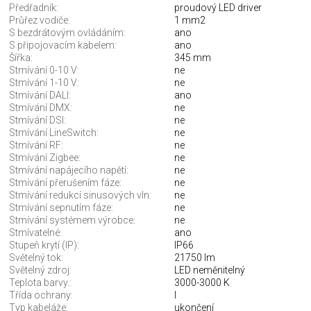
Předřadník:
proudový LED driver
Průřez vodiče:
1 mm2
S bezdrátovým ovládáním:
ano
S připojovacím kabelem:
ano
Šířka:
345 mm
Stmívání 0-10 V:
ne
Stmívání 1-10 V:
ne
Stmívání DALI:
ano
Stmívání DMX:
ne
Stmívání DSI:
ne
Stmívání LineSwitch:
ne
Stmívání RF:
ne
Stmívání Zigbee:
ne
Stmívání napájecího napětí:
ne
Stmívání přerušením fáze:
ne
Stmívání redukcí sinusových vln:
ne
Stmívání sepnutím fáze:
ne
Stmívání systémem výrobce:
ne
Stmívatelné:
ano
Stupeň krytí (IP):
IP66
Světelný tok:
21750 lm
Světelný zdroj:
LED neměnitelný
Teplota barvy.:
3000-3000 K
Třída ochrany:
I
Typ kabeláže:
ukončení