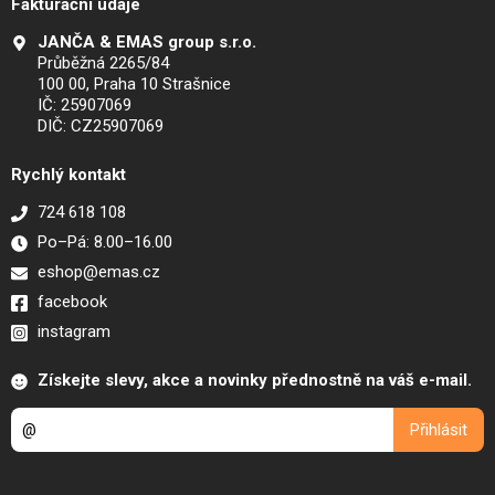
Fakturační údaje
JANČA & EMAS group s.r.o.
Průběžná 2265/84
100 00, Praha 10 Strašnice
IČ: 25907069
DIČ: CZ25907069
Rychlý kontakt
724 618 108
Po–Pá: 8.00–16.00
eshop@emas.cz
facebook
instagram
Získejte slevy, akce a novinky přednostně na váš e-mail.