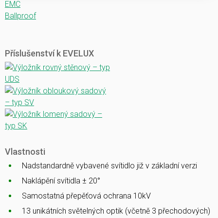
EMC
Ballproof
Příslušenství k EVELUX
Vlastnosti
Nadstandardně vybavené svítidlo již v základní verzi
Naklápění svítidla ± 20°
Samostatná přepěťová ochrana 10kV
13 unikátních světelných optik (včetně 3 přechodových)