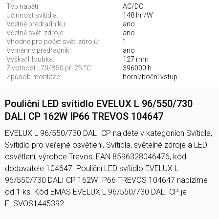
Typ napětí:
AC/DC
Účinnost svítidla:
148 lm/W
Včetně předřadníku:
ano
Včetně svět. zdroje:
ano
Vhodné pro počet svět. zdrojů:
1
Výměnný předřadník:
ano
Výška/hloubka:
127 mm
Životnost L70/B50 při 25 °C:
396000 h
Způsob montáže:
horní/boční vstup
Pouliční LED svítidlo EVELUX L 96/550/730
DALI CP 162W IP66 TREVOS 104647
EVELUX L 96/550/730 DALI CP najdete v kategoriích Svítidla,
Svítidlo pro veřejné osvětlení, Svítidla, světelné zdroje a LED
osvětlení, výrobce Trevos, EAN 8596328046476, kód
dodavatele 104647. Pouliční LED svítidlo EVELUX L
96/550/730 DALI CP 162W IP66 TREVOS 104647 nabízíme
od 1 ks. Kód EMAS EVELUX L 96/550/730 DALI CP je
ELSVOS1445392.