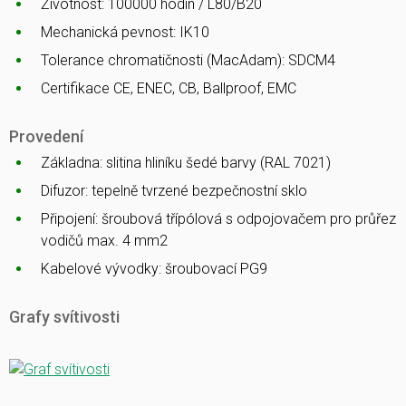
Životnost: 100000 hodin / L80/B20
Mechanická pevnost: IK10
Tolerance chromatičnosti (MacAdam): SDCM4
Certifikace CE, ENEC, CB, Ballproof, EMC
Provedení
Základna: slitina hliníku šedé barvy (RAL 7021)
Difuzor: tepelně tvrzené bezpečnostní sklo
Připojení: šroubová třípólová s odpojovačem pro průřez
vodičů max. 4 mm2
Kabelové vývodky: šroubovací PG9
Grafy svítivosti