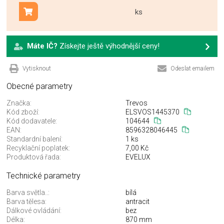
ks
Přidat do košíku
Máte IČ?
Získejte ještě výhodnější ceny!
Vytisknout
Odeslat emailem
Obecné parametry
Značka:
Trevos
Kód zboží:
ELSVOS1445370
Kód dodavatele:
104644
EAN:
8596328046445
Standardní balení:
1 ks
Recyklační poplatek:
7,00 Kč
Produktová řada:
EVELUX
Technické parametry
Barva světla..:
bílá
Barva tělesa:
antracit
Dálkové ovládání:
bez
Délka:
870 mm