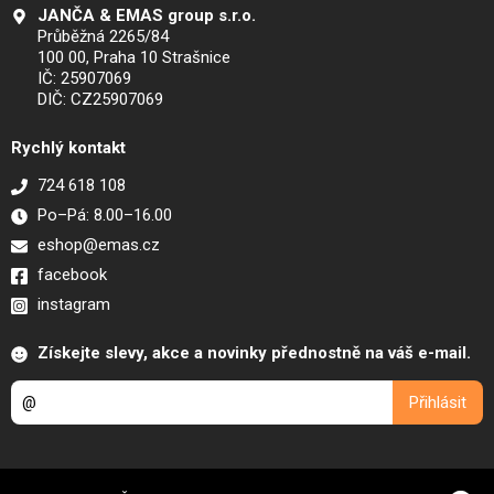
JANČA & EMAS group s.r.o.
Průběžná 2265/84
100 00, Praha 10 Strašnice
IČ: 25907069
DIČ: CZ25907069
Rychlý kontakt
724 618 108
Po–Pá: 8.00–16.00
eshop@emas.cz
facebook
instagram
Získejte slevy, akce a novinky přednostně na váš e-mail.