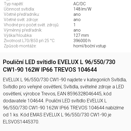
Typ napětí:
AC/DC
Účinnost svítidla:
148 lm/W
Včetně předřadníku:
ano
Včetně svět. zdroje:
ano
Vhodné pro počet svět. zdrojů:
1
Výměnný předřadník:
ano
Výška/hloubka:
127 mm
Životnost L70/B50 při 25 °C:
396000 h
Způsob montáže:
horní/boční vstup
Pouliční LED svítidlo EVELUX L 96/550/730
CW1-90 162W IP66 TREVOS 104644
EVELUX L 96/550/730 CW1-90 najdete v kategoriích Svítidla,
Svítidlo pro veřejné osvětlení, Svítidla, světelné zdroje a LED
osvětlení, výrobce Trevos, EAN 8596328046445, kód
dodavatele 104644. Pouliční LED svítidlo EVELUX L
96/550/730 CW1-90 162W IP66 TREVOS 104644 nabízíme
od 1 ks. Kód EMAS EVELUX L 96/550/730 CW1-90 je
ELSVOS1445370.