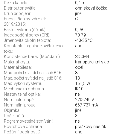
Délka kabelu:
0,4 m
Distributor světla:
ohnisková čočka
Druh připojení:
jiné
Energ. třída sv. zdroje EU
C
2019/2015:
Faktor výkonu (účiník):
0,98
Index podání barev (CRI):
70-79
Jmenovitá okolní teplota:
-40-35 °C
Konstantní regulace světelného
ano
toku:
Konzistence barev (McAdam):
SDCM4
Materiál krytu:
transparentní sklo
Materiál tělesa:
ocel
Max. počet svítidel na jistič B16:
8
Max. počet svítidel na jistič C16:
13
Max. výkon systému:
161,5 W
Mechanická ochrana:
IK10
Nastavitelná optika:
ne
Nominální napětí.:
220-240 V
Nominální proud.:
667-737 mA
Objímka:
jiné
Počet pólů:
3
Pogramovatelné stmívání:
ne
Povrchová ochrana:
práškový nástřik
Požární odolnost D:
ano