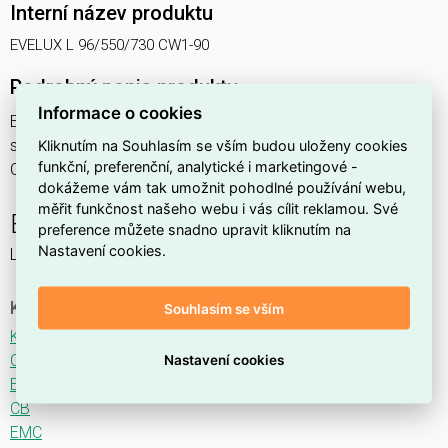
Interní název produktu
EVELUX L 96/550/730 CW1-90
Podrobný popis produktu
Informace o cookies
EVELUX L 96/550/730 CW1-90 195W IP66
svítidlo pouliční s modulem LED, spektrum 730A3, optika
Kliknutím na Souhlasím se vším budou uloženy cookies
funkční, preferenční, analytické i marketingové -
CW1 (Crosswalk) otočená o 90°
dokážeme vám tak umožnit pohodlné používání webu,
měřit funkčnost našeho webu i vás cílit reklamou. Své
EVELUX
preference můžete snadno upravit kliknutím na
Nastavení cookies.
LED svítidlo pro osvětlení komunikací.
Ke stažení
Souhlasím se vším
Katalogový list
CE
Nastavení cookies
ENEC
CB
EMC