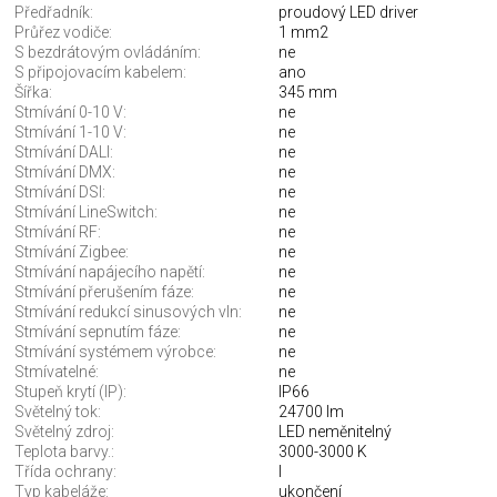
Předřadník:
proudový LED driver
Průřez vodiče:
1 mm2
S bezdrátovým ovládáním:
ne
S připojovacím kabelem:
ano
Šířka:
345 mm
Stmívání 0-10 V:
ne
Stmívání 1-10 V:
ne
Stmívání DALI:
ne
Stmívání DMX:
ne
Stmívání DSI:
ne
Stmívání LineSwitch:
ne
Stmívání RF:
ne
Stmívání Zigbee:
ne
Stmívání napájecího napětí:
ne
Stmívání přerušením fáze:
ne
Stmívání redukcí sinusových vln:
ne
Stmívání sepnutím fáze:
ne
Stmívání systémem výrobce:
ne
Stmívatelné:
ne
Stupeň krytí (IP):
IP66
Světelný tok:
24700 lm
Světelný zdroj:
LED neměnitelný
Teplota barvy.:
3000-3000 K
Třída ochrany:
I
Typ kabeláže:
ukončení