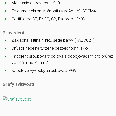
Mechanická pevnost: IK10
Tolerance chromatičnosti (MacAdam): SDCM4
Certifikace CE, ENEC, CB, Ballproof, EMC
Provedení
Základna: slitina hliníku šedé barvy (RAL 7021)
Difuzor: tepelně tvrzené bezpečnostní sklo
Připojení: šroubová třípólová s odpojovačem pro průřez
vodičů max. 4 mm2
Kabelové vývodky: šroubovací PG9
Grafy svítivosti