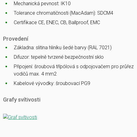
Mechanická pevnost: IK10
Tolerance chromatičnosti (MacAdam): SDCM4
Certifikace CE, ENEC, CB, Ballproof, EMC
Provedení
Základna: slitina hliníku šedé barvy (RAL 7021)
Difuzor: tepelně tvrzené bezpečnostní sklo
Připojení: šroubová třípólová s odpojovačem pro průřez
vodičů max. 4 mm2
Kabelové vývodky: šroubovací PG9
Grafy svítivosti