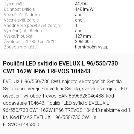
Typ napětí:
AC/DC
Účinnost svítidla:
148 lm/W
Včetně předřadníku:
ano
Včetně svět. zdroje:
ano
Vhodné pro počet svět. zdrojů:
1
Výměnný předřadník:
ano
Výška/hloubka:
127 mm
Životnost L70/B50 při 25 °C:
396000 h
Způsob montáže:
horní/boční vstup
Pouliční LED svítidlo EVELUX L 96/550/730
CW1 162W IP66 TREVOS 104643
EVELUX L 96/550/730 CW1 najdete v kategoriích Svítidla,
Svítidlo pro veřejné osvětlení, Svítidla, světelné zdroje a LED
osvětlení, výrobce Trevos, EAN 8596328046438, kód
dodavatele 104643. Pouliční LED svítidlo EVELUX L
96/550/730 CW1 162W IP66 TREVOS 104643 nabízíme od 1
ks. Kód EMAS EVELUX L 96/550/730 CW1 je
ELSVOS1445300.