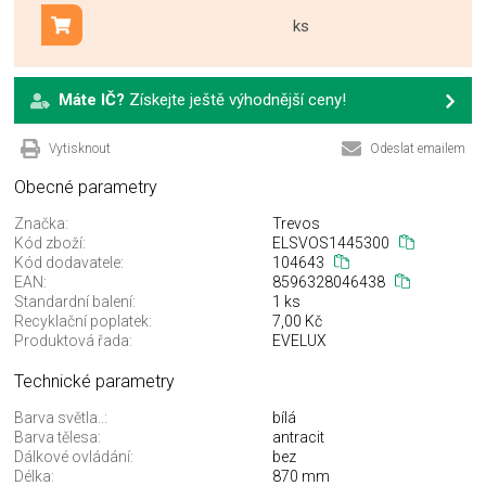
ks
Přidat do košíku
Máte IČ?
Získejte ještě výhodnější ceny!
Vytisknout
Odeslat emailem
Obecné parametry
Značka:
Trevos
Kód zboží:
ELSVOS1445300
Kód dodavatele:
104643
EAN:
8596328046438
Standardní balení:
1 ks
Recyklační poplatek:
7,00 Kč
Produktová řada:
EVELUX
Technické parametry
Barva světla..:
bílá
Barva tělesa:
antracit
Dálkové ovládání:
bez
Délka:
870 mm