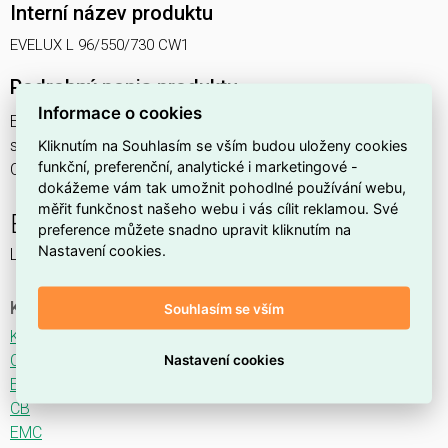
Interní název produktu
EVELUX L 96/550/730 CW1
Podrobný popis produktu
Informace o cookies
EVELUX L 96/550/730 CW1 195W IP66
svítidlo pouliční s modulem LED, spektrum 730A3, optika
Kliknutím na Souhlasím se vším budou uloženy cookies
funkční, preferenční, analytické i marketingové -
CW1 (Crosswalk)
dokážeme vám tak umožnit pohodlné používání webu,
měřit funkčnost našeho webu i vás cílit reklamou. Své
EVELUX
preference můžete snadno upravit kliknutím na
Nastavení cookies.
LED svítidlo pro osvětlení komunikací.
Ke stažení
Souhlasím se vším
Katalogový list
CE
Nastavení cookies
ENEC
CB
EMC