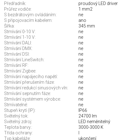
Předřadník:
proudový LED driver
Průřez vodiče:
1 mm2
S bezdrátovým ovládáním:
ne
S připojovacím kabelem:
ano
Šířka:
345 mm
Stmívání 0-10 V:
ne
Stmívání 1-10 V:
ne
Stmívání DALI:
ne
Stmívání DMX:
ne
Stmívání DSI:
ne
Stmívání LineSwitch:
ne
Stmívání RF:
ne
Stmívání Zigbee:
ne
Stmívání napájecího napětí:
ne
Stmívání přerušením fáze:
ne
Stmívání redukcí sinusových vln:
ne
Stmívání sepnutím fáze:
ne
Stmívání systémem výrobce:
ne
Stmívatelné:
ne
Stupeň krytí (IP):
IP66
Světelný tok:
24700 lm
Světelný zdroj:
LED neměnitelný
Teplota barvy.:
3000-3000 K
Třída ochrany:
I
Typ kabeláže:
ukončení