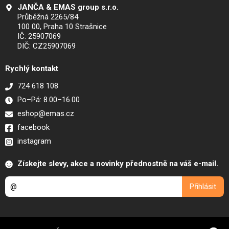
JANČA & EMAS group s.r.o.
Průběžná 2265/84
100 00, Praha 10 Strašnice
IČ: 25907069
DIČ: CZ25907069
Rychlý kontakt
724 618 108
Po–Pá: 8.00–16.00
eshop@emas.cz
facebook
instagram
Získejte slevy, akce a novinky přednostně na váš e-mail.