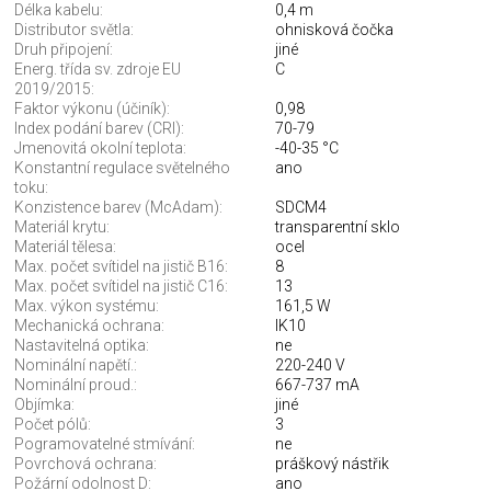
Délka kabelu:
0,4 m
Distributor světla:
ohnisková čočka
Druh připojení:
jiné
Energ. třída sv. zdroje EU
C
2019/2015:
Faktor výkonu (účiník):
0,98
Index podání barev (CRI):
70-79
Jmenovitá okolní teplota:
-40-35 °C
Konstantní regulace světelného
ano
toku:
Konzistence barev (McAdam):
SDCM4
Materiál krytu:
transparentní sklo
Materiál tělesa:
ocel
Max. počet svítidel na jistič B16:
8
Max. počet svítidel na jistič C16:
13
Max. výkon systému:
161,5 W
Mechanická ochrana:
IK10
Nastavitelná optika:
ne
Nominální napětí.:
220-240 V
Nominální proud.:
667-737 mA
Objímka:
jiné
Počet pólů:
3
Pogramovatelné stmívání:
ne
Povrchová ochrana:
práškový nástřik
Požární odolnost D:
ano