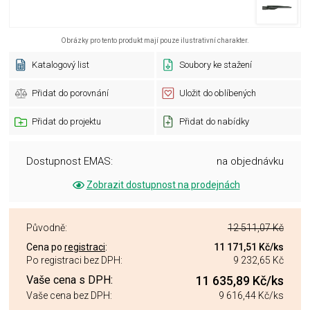
Obrázky pro tento produkt mají pouze ilustrativní charakter.
Katalogový list
Soubory ke stažení
Přidat do porovnání
Uložit do oblíbených
Přidat do projektu
Přidat do nabídky
Dostupnost EMAS:
na objednávku
Zobrazit dostupnost na prodejnách
Původně:
12 511,07 Kč
Cena po
registraci
:
11 171,51 Kč
/ks
Po registraci bez DPH:
9 232,65 Kč
Vaše cena s DPH:
11 635,89 Kč
/ks
Vaše cena bez DPH:
9 616,44 Kč
/ks