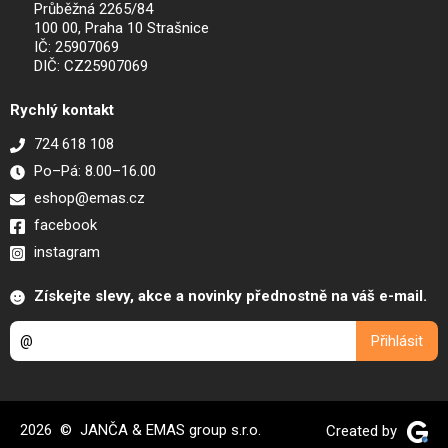
Průběžná 2265/84
100 00, Praha 10 Strašnice
IČ: 25907069
DIČ: CZ25907069
Rychlý kontakt
724 618 108
Po–Pá: 8.00–16.00
eshop@emas.cz
facebook
instagram
Získejte slevy, akce a novinky přednostně na váš e-mail.
2026 © JANČA & EMAS group s.r.o.
Created by