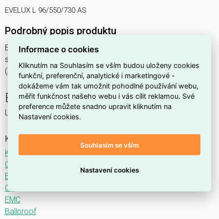
EVELUX L 96/550/730 AS
Podrobný popis produktu
EVELUX L 96/550/730 AS 195W IP66
Informace o cookies
svítidlo pouliční s modulem LED, spektrum 730A3, optika AS
Kliknutím na Souhlasím se vším budou uloženy cookies
(Asymmetric)
funkční, preferenční, analytické i marketingové -
dokážeme vám tak umožnit pohodlné používání webu,
EVELUX
měřit funkčnost našeho webu i vás cílit reklamou. Své
preference můžete snadno upravit kliknutím na
LED svítidlo pro osvětlení komunikací.
Nastavení cookies.
Ke stažení
Souhlasím se vším
Katalogový list
CE
Nastavení cookies
ENEC
CB
EMC
Ballproof