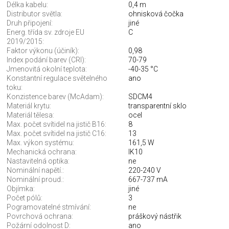
Délka kabelu:
0,4 m
Distributor světla:
ohnisková čočka
Druh připojení:
jiné
Energ. třída sv. zdroje EU
C
2019/2015:
Faktor výkonu (účiník):
0,98
Index podání barev (CRI):
70-79
Jmenovitá okolní teplota:
-40-35 °C
Konstantní regulace světelného
ano
toku:
Konzistence barev (McAdam):
SDCM4
Materiál krytu:
transparentní sklo
Materiál tělesa:
ocel
Max. počet svítidel na jistič B16:
8
Max. počet svítidel na jistič C16:
13
Max. výkon systému:
161,5 W
Mechanická ochrana:
IK10
Nastavitelná optika:
ne
Nominální napětí.:
220-240 V
Nominální proud.:
667-737 mA
Objímka:
jiné
Počet pólů:
3
Pogramovatelné stmívání:
ne
Povrchová ochrana:
práškový nástřik
Požární odolnost D:
ano