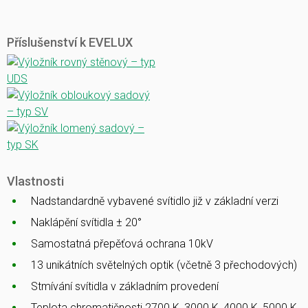
Příslušenství k EVELUX
Vlastnosti
Nadstandardně vybavené svítidlo již v základní verzi
Naklápění svítidla ± 20°
Samostatná přepěťová ochrana 10kV
13 unikátních světelných optik (včetně 3 přechodových)
Stmívání svítidla v základním provedení
Teplota chromatičnosti 2700 K, 3000 K, 4000 K, 5000 K,