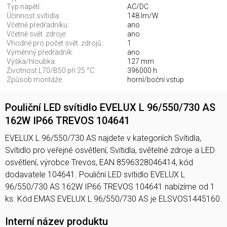
Typ napětí:
AC/DC
Účinnost svítidla:
148 lm/W
Včetně předřadníku:
ano
Včetně svět. zdroje:
ano
Vhodné pro počet svět. zdrojů:
1
Výměnný předřadník:
ano
Výška/hloubka:
127 mm
Životnost L70/B50 při 25 °C:
396000 h
Způsob montáže:
horní/boční vstup
Pouliční LED svítidlo EVELUX L 96/550/730 AS
162W IP66 TREVOS 104641
EVELUX L 96/550/730 AS najdete v kategoriích Svítidla,
Svítidlo pro veřejné osvětlení, Svítidla, světelné zdroje a LED
osvětlení, výrobce Trevos, EAN 8596328046414, kód
dodavatele 104641. Pouliční LED svítidlo EVELUX L
96/550/730 AS 162W IP66 TREVOS 104641 nabízíme od 1
ks. Kód EMAS EVELUX L 96/550/730 AS je ELSVOS1445160.
Interní název produktu