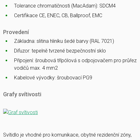
Tolerance chromatičnosti (MacAdam): SDCM4
Certifikace CE, ENEC, CB, Ballproof, EMC
Provedení
Základna: slitina hliníku šedé barvy (RAL 7021)
Difuzor: tepelně tvrzené bezpečnostní sklo
Připojení: šroubová třípólová s odpojovačem pro průřez
vodičů max. 4 mm2
Kabelové vývodky: šroubovací PG9
Grafy svítivosti
Svítidlo je vhodné pro komunikace, obytné rezidenční zóny,