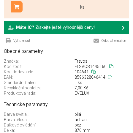
ks
Přidat do košíku
Máte IČ?
Získejte ještě výhodnější ceny!
Vytisknout
Odeslat emailem
Obecné parametry
Značka:
Trevos
Kód zboží:
ELSVOS1445160
Kód dodavatele:
104641
EAN:
8596328046414
Standardní balení:
1 ks
Recyklační poplatek:
7,00 Kč
Produktová řada:
EVELUX
Technické parametry
Barva světla..:
bílá
Barva tělesa:
antracit
Dálkové ovládání:
bez
Délka:
870 mm