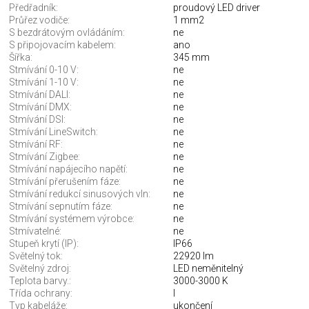
Předřadník:
proudový LED driver
Průřez vodiče:
1 mm2
S bezdrátovým ovládáním:
ne
S připojovacím kabelem:
ano
Šířka:
345 mm
Stmívání 0-10 V:
ne
Stmívání 1-10 V:
ne
Stmívání DALI:
ne
Stmívání DMX:
ne
Stmívání DSI:
ne
Stmívání LineSwitch:
ne
Stmívání RF:
ne
Stmívání Zigbee:
ne
Stmívání napájecího napětí:
ne
Stmívání přerušením fáze:
ne
Stmívání redukcí sinusových vln:
ne
Stmívání sepnutím fáze:
ne
Stmívání systémem výrobce:
ne
Stmívatelné:
ne
Stupeň krytí (IP):
IP66
Světelný tok:
22920 lm
Světelný zdroj:
LED neměnitelný
Teplota barvy.:
3000-3000 K
Třída ochrany:
I
Typ kabeláže:
ukončení