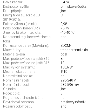
Délka kabelu:
0,4 m
Distributor světla:
ohnisková čočka
Druh připojení:
jiné
Energ. třída sv. zdroje EU
C
2019/2015:
Faktor výkonu (účiník):
0,98
Index podání barev (CRI):
70-79
Jmenovitá okolní teplota:
-40-40 °C
Konstantní regulace světelného
ano
toku:
Konzistence barev (McAdam):
SDCM4
Materiál krytu:
transparentní sklo
Materiál tělesa:
ocel
Max. počet svítidel na jistič B16:
8
Max. počet svítidel na jistič C16:
13
Max. výkon systému:
130,6 W
Mechanická ochrana:
IK10
Nastavitelná optika:
ne
Nominální napětí.:
220-240 V
Nominální proud.:
539-596 mA
Objímka:
jiné
Počet pólů:
3
Pogramovatelné stmívání:
ne
Povrchová ochrana:
práškový nástřik
Požární odolnost D:
ano