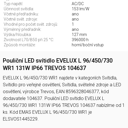
Typ napětí:
AC/DC
Účinnost svítidla:
153 lm/W
Včetně předřadníku:
ano
Včetně svět. zdroje:
ano
Vhodné pro počet svět. zdrojů:
1
Výměnný předřadník:
ano
Výška/hloubka:
127 mm
Životnost L70/B50 při 25 °C:
396000 h
Způsob montáže:
horní/boční vstup
Pouliční LED svítidlo EVELUX L 96/450/730
WR1 131W IP66 TREVOS 104637
EVELUX L 96/450/730 WR1 najdete v kategoriích Svítidla,
Svítidlo pro veřejné osvětlení, Svítidla, světelné zdroje a LED
osvětlení, výrobce Trevos, EAN 8596328046377, kód
dodavatele 104637. Pouliční LED svítidlo EVELUX L
96/450/730 WR1 131W IP66 TREVOS 104637 nabízíme od 1
ks. Kód EMAS EVELUX L 96/450/730 WR1 je
ELSVOS1445229.