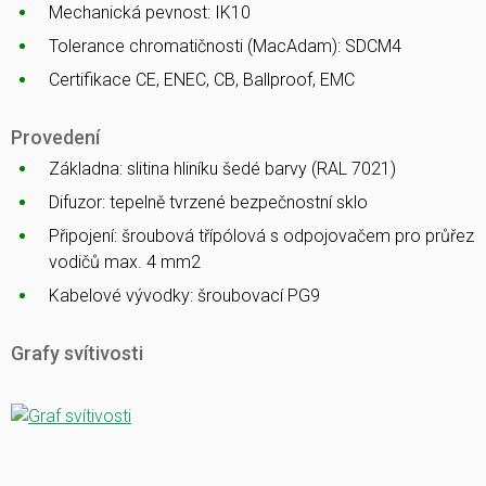
Mechanická pevnost: IK10
Tolerance chromatičnosti (MacAdam): SDCM4
Certifikace CE, ENEC, CB, Ballproof, EMC
Provedení
Základna: slitina hliníku šedé barvy (RAL 7021)
Difuzor: tepelně tvrzené bezpečnostní sklo
Připojení: šroubová třípólová s odpojovačem pro průřez
vodičů max. 4 mm2
Kabelové vývodky: šroubovací PG9
Grafy svítivosti