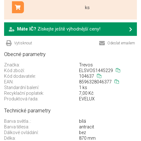
ks
Přidat do košíku
Máte IČ?
Získejte ještě výhodnější ceny!
Vytisknout
Odeslat emailem
Obecné parametry
Značka:
Trevos
Kód zboží:
ELSVOS1445229
Kód dodavatele:
104637
EAN:
8596328046377
Standardní balení:
1 ks
Recyklační poplatek:
7,00 Kč
Produktová řada:
EVELUX
Technické parametry
Barva světla..:
bílá
Barva tělesa:
antracit
Dálkové ovládání:
bez
Délka:
870 mm