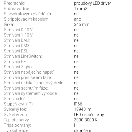
Předřadník:
proudový LED driver
Průřez vodiče:
1 mm2
S bezdrátovým ovládáním:
ne
S připojovacím kabelem:
ano
Šířka:
345 mm
Stmívání 0-10 V:
ne
Stmívání 1-10 V:
ne
Stmívání DALI:
ne
Stmívání DMX:
ne
Stmívání DSI:
ne
Stmívání LineSwitch:
ne
Stmívání RF:
ne
Stmívání Zigbee:
ne
Stmívání napájecího napětí:
ne
Stmívání přerušením fáze:
ne
Stmívání redukcí sinusových vln:
ne
Stmívání sepnutím fáze:
ne
Stmívání systémem výrobce:
ne
Stmívatelné:
ne
Stupeň krytí (IP):
IP66
Světelný tok:
19940 lm
Světelný zdroj:
LED neměnitelný
Teplota barvy.:
3000-3000 K
Třída ochrany:
I
Typ kabeláže:
ukončení