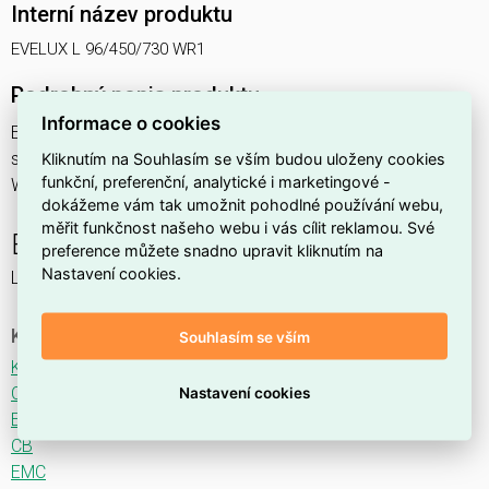
Interní název produktu
EVELUX L 96/450/730 WR1
Podrobný popis produktu
Informace o cookies
EVELUX L 96/450/730 WR1 154W IP66
svítidlo pouliční s modulem LED, spektrum 730A3, optika
Kliknutím na Souhlasím se vším budou uloženy cookies
funkční, preferenční, analytické i marketingové -
WR1 (Wide Road TYPE II/III)
dokážeme vám tak umožnit pohodlné používání webu,
měřit funkčnost našeho webu i vás cílit reklamou. Své
EVELUX
preference můžete snadno upravit kliknutím na
Nastavení cookies.
LED svítidlo pro osvětlení komunikací.
Ke stažení
Souhlasím se vším
Katalogový list
CE
Nastavení cookies
ENEC
CB
EMC