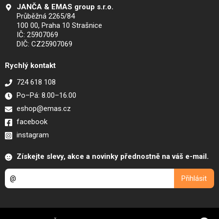
JANČA & EMAS group s.r.o.
Průběžná 2265/84
100 00, Praha 10 Strašnice
IČ: 25907069
DIČ: CZ25907069
Rychlý kontakt
724 618 108
Po–Pá: 8.00–16.00
eshop@emas.cz
facebook
instagram
Získejte slevy, akce a novinky přednostně na váš e-mail.