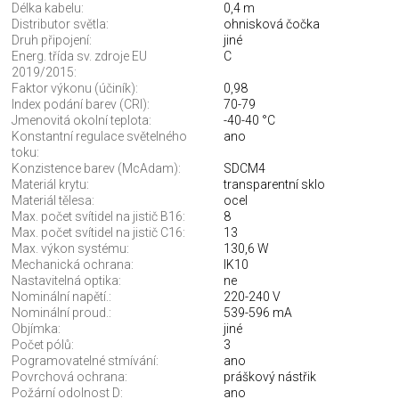
Délka kabelu:
0,4 m
Distributor světla:
ohnisková čočka
Druh připojení:
jiné
Energ. třída sv. zdroje EU
C
2019/2015:
Faktor výkonu (účiník):
0,98
Index podání barev (CRI):
70-79
Jmenovitá okolní teplota:
-40-40 °C
Konstantní regulace světelného
ano
toku:
Konzistence barev (McAdam):
SDCM4
Materiál krytu:
transparentní sklo
Materiál tělesa:
ocel
Max. počet svítidel na jistič B16:
8
Max. počet svítidel na jistič C16:
13
Max. výkon systému:
130,6 W
Mechanická ochrana:
IK10
Nastavitelná optika:
ne
Nominální napětí.:
220-240 V
Nominální proud.:
539-596 mA
Objímka:
jiné
Počet pólů:
3
Pogramovatelné stmívání:
ano
Povrchová ochrana:
práškový nástřik
Požární odolnost D:
ano