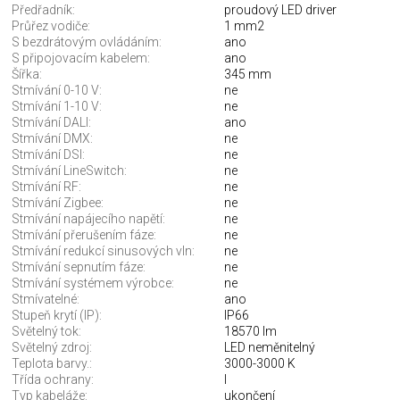
Předřadník:
proudový LED driver
Průřez vodiče:
1 mm2
S bezdrátovým ovládáním:
ano
S připojovacím kabelem:
ano
Šířka:
345 mm
Stmívání 0-10 V:
ne
Stmívání 1-10 V:
ne
Stmívání DALI:
ano
Stmívání DMX:
ne
Stmívání DSI:
ne
Stmívání LineSwitch:
ne
Stmívání RF:
ne
Stmívání Zigbee:
ne
Stmívání napájecího napětí:
ne
Stmívání přerušením fáze:
ne
Stmívání redukcí sinusových vln:
ne
Stmívání sepnutím fáze:
ne
Stmívání systémem výrobce:
ne
Stmívatelné:
ano
Stupeň krytí (IP):
IP66
Světelný tok:
18570 lm
Světelný zdroj:
LED neměnitelný
Teplota barvy.:
3000-3000 K
Třída ochrany:
I
Typ kabeláže:
ukončení