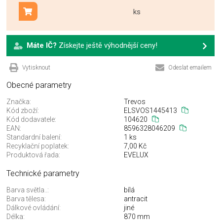
ks
Přidat do košíku
Máte IČ?
Získejte ještě výhodnější ceny!
Vytisknout
Odeslat emailem
Obecné parametry
Značka:
Trevos
Kód zboží:
ELSVOS1445413
Kód dodavatele:
104620
EAN:
8596328046209
Standardní balení:
1 ks
Recyklační poplatek:
7,00 Kč
Produktová řada:
EVELUX
Technické parametry
Barva světla..:
bílá
Barva tělesa:
antracit
Dálkové ovládání:
jiné
Délka:
870 mm