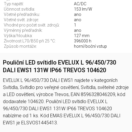
Typ napětí:
AC/DC
Účinnost svítidla:
153 lm/W
Včetně předřadníku:
ano
Včetně svět. zdroje:
ano
Vhodné pro počet svět. zdrojů:
1
Výměnný předřadník:
ano
Výška/hloubka:
127 mm
Životnost L70/B50 při 25 °C:
396000 h
Způsob montáže:
horní/boční vstup
Pouliční LED svítidlo EVELUX L 96/450/730
DALI EWS1 131W IP66 TREVOS 104620
EVELUX L 96/450/730 DALI EWS1 najdete v kategoriích
Svítidla, Svítidlo pro veřejné osvětlení, Svítidla, světelné zdroje
a LED osvětlení, výrobce Trevos, EAN 8596328046209, kód
dodavatele 104620. Pouliční LED svítidlo EVELUX L
96/450/730 DALI EWS1 131W IP66 TREVOS 104620
nabízíme od 1 ks. Kód EMAS EVELUX L 96/450/730 DALI
EWS1 je ELSVOS1445413.