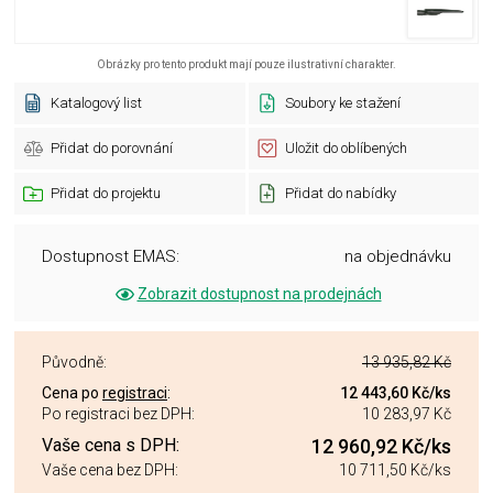
Obrázky pro tento produkt mají pouze ilustrativní charakter.
Katalogový list
Soubory ke stažení
Přidat do porovnání
Uložit do oblíbených
Přidat do projektu
Přidat do nabídky
Dostupnost EMAS:
na objednávku
Zobrazit dostupnost na prodejnách
Původně:
13 935,82 Kč
Cena po
registraci
:
12 443,60 Kč
/ks
Po registraci bez DPH:
10 283,97 Kč
Vaše cena s DPH:
12 960,92 Kč
/ks
Vaše cena bez DPH:
10 711,50 Kč
/ks