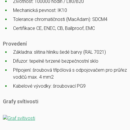
Životnost: 100000 hodin / L80/B20
Mechanická pevnost: IK10
Tolerance chromatičnosti (MacAdam): SDCM4
Certifikace CE, ENEC, CB, Ballproof, EMC
Provedení
Základna: slitina hliníku šedé barvy (RAL 7021)
Difuzor: tepelně tvrzené bezpečnostní sklo
Připojení: šroubová třípólová s odpojovačem pro průřez
vodičů max. 4 mm2
Kabelové vývodky: šroubovací PG9
Grafy svítivosti