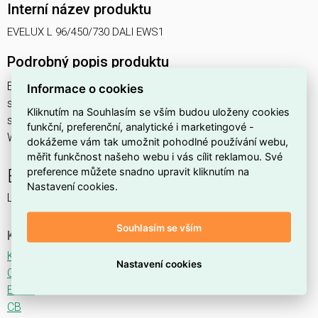
Interní název produktu
EVELUX L 96/450/730 DALI EWS1
Podrobný popis produktu
EVELUX L 96/450/730 DALI EWS1 154W IP66
Informace o cookies
svítidlo pouliční s modulem LED, spektrum 730A3, regulace
Kliknutím na Souhlasím se vším budou uloženy cookies
stmívání ovládané DALI protokolem, optika EWS1 (Extra
funkční, preferenční, analytické i marketingové -
Wide Street TYPE III - M)
dokážeme vám tak umožnit pohodlné používání webu,
měřit funkčnost našeho webu i vás cílit reklamou. Své
preference můžete snadno upravit kliknutím na
EVELUX
Nastavení cookies.
LED svítidlo pro osvětlení komunikací.
Souhlasím se vším
Ke stažení
Katalogový list
Nastavení cookies
CE
ENEC
CB