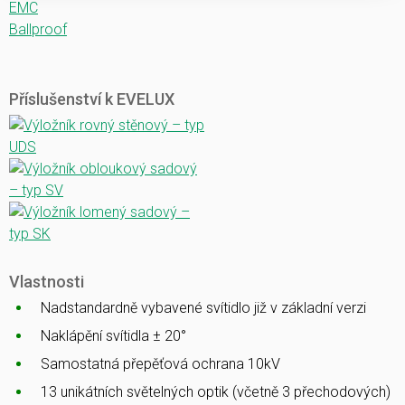
EMC
Ballproof
Příslušenství k EVELUX
Vlastnosti
Nadstandardně vybavené svítidlo již v základní verzi
Naklápění svítidla ± 20°
Samostatná přepěťová ochrana 10kV
13 unikátních světelných optik (včetně 3 přechodových)