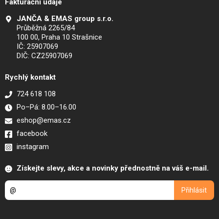
Fakturační údaje
JANČA & EMAS group s.r.o.
Průběžná 2265/84
100 00, Praha 10 Strašnice
IČ: 25907069
DIČ: CZ25907069
Rychlý kontakt
724 618 108
Po–Pá: 8.00–16.00
eshop@emas.cz
facebook
instagram
Získejte slevy, akce a novinky přednostně na váš e-mail.