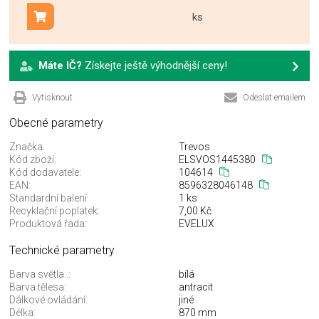
ks
Přidat do košíku
Máte IČ?
Získejte ještě výhodnější ceny!
Vytisknout
Odeslat emailem
Obecné parametry
Značka:
Trevos
Kód zboží:
ELSVOS1445380
Kód dodavatele:
104614
EAN:
8596328046148
Standardní balení:
1 ks
Recyklační poplatek:
7,00 Kč
Produktová řada:
EVELUX
Technické parametry
Barva světla..:
bílá
Barva tělesa:
antracit
Dálkové ovládání:
jiné
Délka:
870 mm