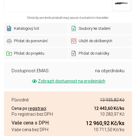
Obrázky pro tento produkt mají pouze ilustrativní charakter.
Katalogový list
Soubory ke stažení
Přidat do porovnání
Uložit do oblíbených
Přidat do projektu
Přidat do nabídky
Dostupnost EMAS:
na objednávku
Zobrazit dostupnost na prodejnách
Původně:
13 935,82 Kč
Cena po
registraci
:
12 443,60 Kč
/ks
Po registraci bez DPH:
10 283,97 Kč
Vaše cena s DPH:
12 960,92 Kč
/ks
Vaše cena bez DPH:
10 711,50 Kč
/ks