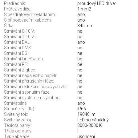
Předřadník:
proudový LED driver
Průřez vodiče:
1 mm2
S bezdrátovým ovládáním:
ano
S připojovacím kabelem:
ano
Šířka:
345 mm
Stmívání 0-10 V:
ne
Stmívání 1-10 V:
ne
Stmívání DALI:
ano
Stmívání DMX:
ne
Stmívání DSI:
ne
Stmívání LineSwitch:
ne
Stmívání RF:
ne
Stmívání Zigbee:
ne
Stmívání napájecího napětí:
ne
Stmívání přerušením fáze:
ne
Stmívání redukcí sinusových vln:
ne
Stmívání sepnutím fáze:
ne
Stmívání systémem výrobce:
ne
Stmívatelné:
ano
Stupeň krytí (IP):
IP66
Světelný tok:
19040 lm
Světelný zdroj:
LED neměnitelný
Teplota barvy.:
3000-3000 K
Třída ochrany:
I
Typ kabeláže:
ukončení