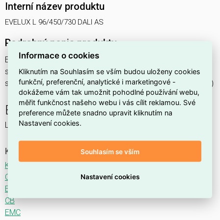
Interní název produktu
EVELUX L 96/450/730 DALI AS
Podrobný popis produktu
Informace o cookies
EVELUX L 96/450/730 DALI AS 154W IP66
svítidlo pouliční s modulem LED, spektrum 730A3, regulace
Kliknutím na Souhlasím se vším budou uloženy cookies
funkční, preferenční, analytické i marketingové -
stmívání ovládané DALI protokolem, optika AS (Asymmetric)
dokážeme vám tak umožnit pohodlné používání webu,
měřit funkčnost našeho webu i vás cílit reklamou. Své
EVELUX
preference můžete snadno upravit kliknutím na
Nastavení cookies.
LED svítidlo pro osvětlení komunikací.
Ke stažení
Souhlasím se vším
Katalogový list
CE
Nastavení cookies
ENEC
CB
EMC