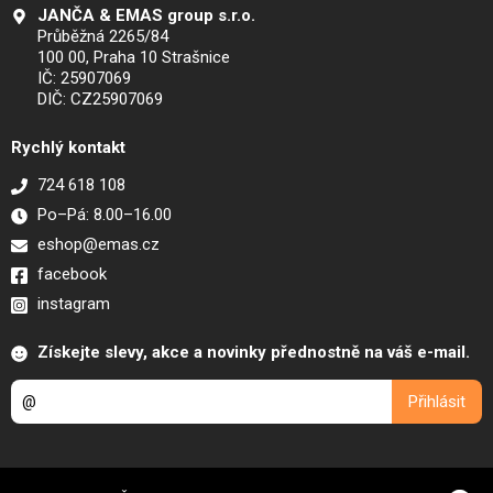
JANČA & EMAS group s.r.o.
Průběžná 2265/84
100 00, Praha 10 Strašnice
IČ: 25907069
DIČ: CZ25907069
Rychlý kontakt
724 618 108
Po–Pá: 8.00–16.00
eshop@emas.cz
facebook
instagram
Získejte slevy, akce a novinky přednostně na váš e-mail.