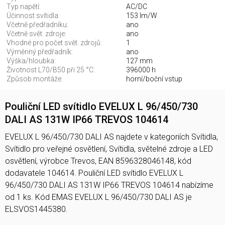
Typ napětí:
AC/DC
Účinnost svítidla:
153 lm/W
Včetně předřadníku:
ano
Včetně svět. zdroje:
ano
Vhodné pro počet svět. zdrojů:
1
Výměnný předřadník:
ano
Výška/hloubka:
127 mm
Životnost L70/B50 při 25 °C:
396000 h
Způsob montáže:
horní/boční vstup
Pouliční LED svítidlo EVELUX L 96/450/730
DALI AS 131W IP66 TREVOS 104614
EVELUX L 96/450/730 DALI AS najdete v kategoriích Svítidla,
Svítidlo pro veřejné osvětlení, Svítidla, světelné zdroje a LED
osvětlení, výrobce Trevos, EAN 8596328046148, kód
dodavatele 104614. Pouliční LED svítidlo EVELUX L
96/450/730 DALI AS 131W IP66 TREVOS 104614 nabízíme
od 1 ks. Kód EMAS EVELUX L 96/450/730 DALI AS je
ELSVOS1445380.