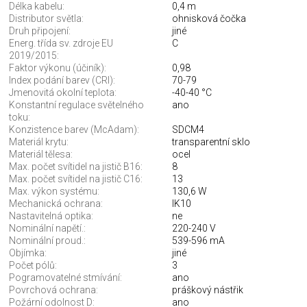
Délka kabelu:
0,4 m
Distributor světla:
ohnisková čočka
Druh připojení:
jiné
Energ. třída sv. zdroje EU
C
2019/2015:
Faktor výkonu (účiník):
0,98
Index podání barev (CRI):
70-79
Jmenovitá okolní teplota:
-40-40 °C
Konstantní regulace světelného
ano
toku:
Konzistence barev (McAdam):
SDCM4
Materiál krytu:
transparentní sklo
Materiál tělesa:
ocel
Max. počet svítidel na jistič B16:
8
Max. počet svítidel na jistič C16:
13
Max. výkon systému:
130,6 W
Mechanická ochrana:
IK10
Nastavitelná optika:
ne
Nominální napětí.:
220-240 V
Nominální proud.:
539-596 mA
Objímka:
jiné
Počet pólů:
3
Pogramovatelné stmívání:
ano
Povrchová ochrana:
práškový nástřik
Požární odolnost D:
ano