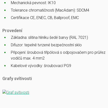
Mechanická pevnost: IK10
Tolerance chromatičnosti (MacAdam): SDCM4
Certifikace CE, ENEC, CB, Ballproof, EMC
Provedení
Základna: slitina hliníku šedé barvy (RAL 7021)
Difuzor: tepelně tvrzené bezpečnostní sklo
Připojení: šroubová třípólová s odpojovačem pro průřez
vodičů max. 4 mm2
Kabelové vývodky: šroubovací PG9
Grafy svítivosti