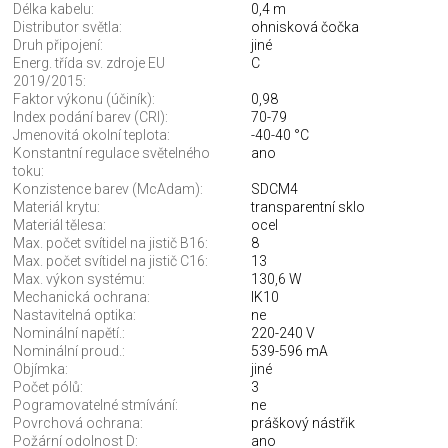
Délka kabelu:
0,4 m
Distributor světla:
ohnisková čočka
Druh připojení:
jiné
Energ. třída sv. zdroje EU
C
2019/2015:
Faktor výkonu (účiník):
0,98
Index podání barev (CRI):
70-79
Jmenovitá okolní teplota:
-40-40 °C
Konstantní regulace světelného
ano
toku:
Konzistence barev (McAdam):
SDCM4
Materiál krytu:
transparentní sklo
Materiál tělesa:
ocel
Max. počet svítidel na jistič B16:
8
Max. počet svítidel na jistič C16:
13
Max. výkon systému:
130,6 W
Mechanická ochrana:
IK10
Nastavitelná optika:
ne
Nominální napětí.:
220-240 V
Nominální proud.:
539-596 mA
Objímka:
jiné
Počet pólů:
3
Pogramovatelné stmívání:
ne
Povrchová ochrana:
práškový nástřik
Požární odolnost D:
ano