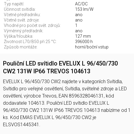
Typ napětí:
AC/DC
Účinnost svítidla:
153 lm/W
Včetně předřadníku:
ano
Včetně svět. zdroje:
ano
Vhodné pro počet svět. zdrojů:
1
Výměnný předřadník:
ano
Výška/hloubka:
127 mm
Životnost L70/B50 při 25 °C:
396000 h
Způsob montáže:
horní/boční vstup
Pouliční LED svítidlo EVELUX L 96/450/730
CW2 131W IP66 TREVOS 104613
EVELUX L 96/450/730 CW2 najdete v kategoriích Svítidla,
Svítidlo pro veřejné osvětlení, Svítidla, světelné zdroje a LED
osvětlení, výrobce Trevos, EAN 8596328046131, kód
dodavatele 104613. Pouliční LED svítidlo EVELUX L
96/450/730 CW2 131W IP66 TREVOS 104613 nabízíme od 1
ks. Kód EMAS EVELUX L 96/450/730 CW2 je
ELSVOS1445341.