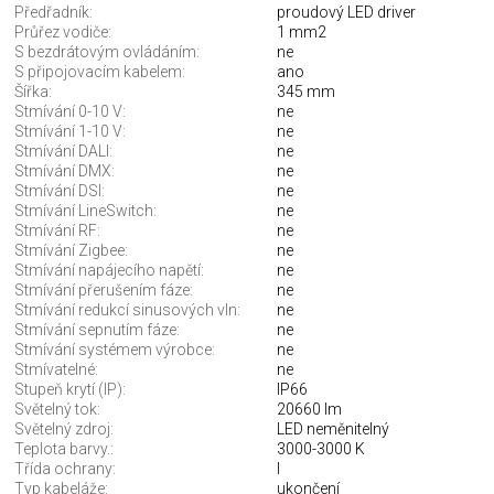
Předřadník:
proudový LED driver
Průřez vodiče:
1 mm2
S bezdrátovým ovládáním:
ne
S připojovacím kabelem:
ano
Šířka:
345 mm
Stmívání 0-10 V:
ne
Stmívání 1-10 V:
ne
Stmívání DALI:
ne
Stmívání DMX:
ne
Stmívání DSI:
ne
Stmívání LineSwitch:
ne
Stmívání RF:
ne
Stmívání Zigbee:
ne
Stmívání napájecího napětí:
ne
Stmívání přerušením fáze:
ne
Stmívání redukcí sinusových vln:
ne
Stmívání sepnutím fáze:
ne
Stmívání systémem výrobce:
ne
Stmívatelné:
ne
Stupeň krytí (IP):
IP66
Světelný tok:
20660 lm
Světelný zdroj:
LED neměnitelný
Teplota barvy.:
3000-3000 K
Třída ochrany:
I
Typ kabeláže:
ukončení