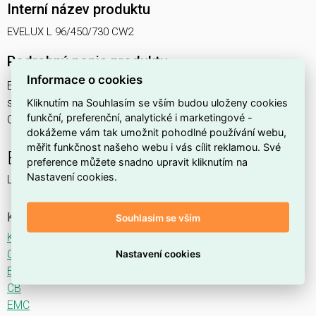
Interní název produktu
EVELUX L 96/450/730 CW2
Podrobný popis produktu
Informace o cookies
EVELUX L 96/450/730 CW2 154W IP66
svítidlo pouliční s modulem LED, spektrum 730A3, optika
Kliknutím na Souhlasím se vším budou uloženy cookies
funkční, preferenční, analytické i marketingové -
CW2 (Crosswalk)
dokážeme vám tak umožnit pohodlné používání webu,
měřit funkčnost našeho webu i vás cílit reklamou. Své
EVELUX
preference můžete snadno upravit kliknutím na
Nastavení cookies.
LED svítidlo pro osvětlení komunikací.
Ke stažení
Souhlasím se vším
Katalogový list
CE
Nastavení cookies
ENEC
CB
EMC