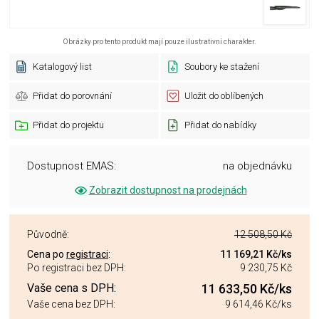
Obrázky pro tento produkt mají pouze ilustrativní charakter.
Katalogový list
Soubory ke stažení
Přidat do porovnání
Uložit do oblíbených
Přidat do projektu
Přidat do nabídky
Dostupnost EMAS:
na objednávku
Zobrazit dostupnost na prodejnách
Původně:
12 508,50 Kč
Cena po
registraci
:
11 169,21 Kč
/ks
Po registraci bez DPH:
9 230,75 Kč
Vaše cena s DPH:
11 633,50 Kč
/ks
Vaše cena bez DPH:
9 614,46 Kč
/ks