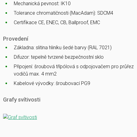
Mechanická pevnost: IK10
Tolerance chromatičnosti (MacAdam): SDCM4
Certifikace CE, ENEC, CB, Ballproof, EMC
Provedení
Základna: slitina hliníku šedé barvy (RAL 7021)
Difuzor: tepelně tvrzené bezpečnostní sklo
Připojení: šroubová třípólová s odpojovačem pro průřez
vodičů max. 4 mm2
Kabelové vývodky: šroubovací PG9
Grafy svítivosti