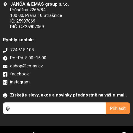
JANČA & EMAS group s.r.o.
Průběžná 2265/84
100 00, Praha 10 Strašnice
IČ: 25907069
DIČ: CZ25907069
Rychlý kontakt
724 618 108
Po–Pá: 8.00–16.00
eshop@emas.cz
facebook
instagram
Získejte slevy, akce a novinky přednostně na váš e-mail.