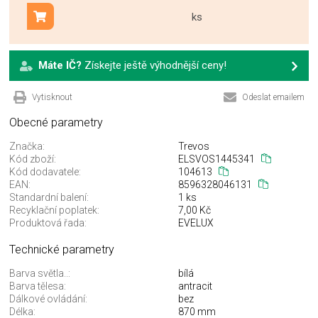
ks
Přidat do košíku
Máte IČ?
Získejte ještě výhodnější ceny!
Vytisknout
Odeslat emailem
Obecné parametry
Značka:
Trevos
Kód zboží:
ELSVOS1445341
Kód dodavatele:
104613
EAN:
8596328046131
Standardní balení:
1 ks
Recyklační poplatek:
7,00 Kč
Produktová řada:
EVELUX
Technické parametry
Barva světla..:
bílá
Barva tělesa:
antracit
Dálkové ovládání:
bez
Délka:
870 mm