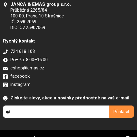
JANČA & EMAS group s.r.o.
Průběžná 2265/84
100 00, Praha 10 Strašnice
IČ: 25907069
DIČ: CZ25907069
Rychlý kontakt
724 618 108
Po–Pá: 8.00–16.00
eshop@emas.cz
facebook
instagram
Získejte slevy, akce a novinky přednostně na váš e-mail.