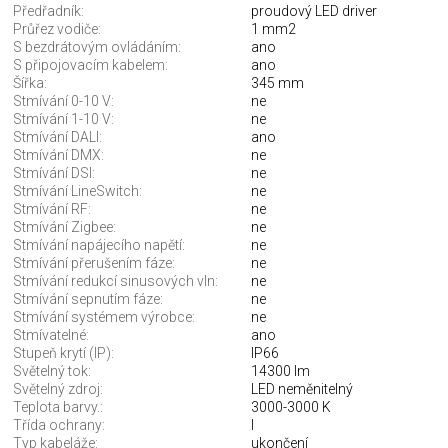
Předřadník:
proudový LED driver
Průřez vodiče:
1 mm2
S bezdrátovým ovládáním:
ano
S připojovacím kabelem:
ano
Šířka:
345 mm
Stmívání 0-10 V:
ne
Stmívání 1-10 V:
ne
Stmívání DALI:
ano
Stmívání DMX:
ne
Stmívání DSI:
ne
Stmívání LineSwitch:
ne
Stmívání RF:
ne
Stmívání Zigbee:
ne
Stmívání napájecího napětí:
ne
Stmívání přerušením fáze:
ne
Stmívání redukcí sinusových vln:
ne
Stmívání sepnutím fáze:
ne
Stmívání systémem výrobce:
ne
Stmívatelné:
ano
Stupeň krytí (IP):
IP66
Světelný tok:
14300 lm
Světelný zdroj:
LED neměnitelný
Teplota barvy.:
3000-3000 K
Třída ochrany:
I
Typ kabeláže:
ukončení