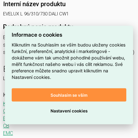
Interní název produktu
EVELUX L 96/310/730 DALI CW1
Podrobný popis produktu
Informace o cookies
EVELUX L 96/310/730 DALI CW1 108W IP66
svítidlo pouliční s modulem LED, spektrum 730A3, regulace
Kliknutím na Souhlasím se vším budou uloženy cookies
funkční, preferenční, analytické i marketingové -
stmívání ovládané DALI protokolem, optika CW1 (Crosswalk)
dokážeme vám tak umožnit pohodlné používání webu,
měřit funkčnost našeho webu i vás cílit reklamou. Své
EVELUX
preference můžete snadno upravit kliknutím na
Nastavení cookies.
LED svítidlo pro osvětlení komunikací.
Ke stažení
Souhlasím se vším
Katalogový list
CE
Nastavení cookies
ENEC
CB
EMC