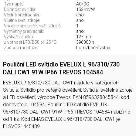
Typ napětí:
AC/DC
Účinnost svítidla:
153 lm/W
Včetně předřadníku:
ano
Včetně svět. zdroje:
ano
Vhodné pro počet svět. zdrojů:
1
Výměnný předřadník:
ano
Výška/hloubka:
127 mm
Životnost L70/B50 při 25 °C:
396000 h
Způsob montáže:
horní/boční vstup
Pouliční LED svítidlo EVELUX L 96/310/730
DALI CW1 91W IP66 TREVOS 104584
EVELUX L 96/310/730 DALI CW1 najdete v kategoriích
Svítidla, Svítidlo pro veřejné osvětlení, Svítidla, světelné zdroje
a LED osvětlení, výrobce Trevos, EAN 8596328045844, kód
dodavatele 104584. Pouliční LED svítidlo EVELUX L
96/310/730 DALI CW1 91W IP66 TREVOS 104584 nabízíme
od 1 ks. Kód EMAS EVELUX L 96/310/730 DALI CW1 je
ELSVOS1445489.