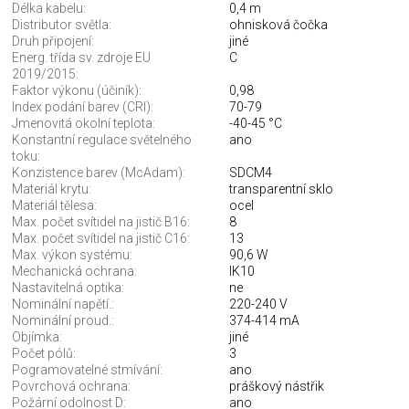
Délka kabelu:
0,4 m
Distributor světla:
ohnisková čočka
Druh připojení:
jiné
Energ. třída sv. zdroje EU
C
2019/2015:
Faktor výkonu (účiník):
0,98
Index podání barev (CRI):
70-79
Jmenovitá okolní teplota:
-40-45 °C
Konstantní regulace světelného
ano
toku:
Konzistence barev (McAdam):
SDCM4
Materiál krytu:
transparentní sklo
Materiál tělesa:
ocel
Max. počet svítidel na jistič B16:
8
Max. počet svítidel na jistič C16:
13
Max. výkon systému:
90,6 W
Mechanická ochrana:
IK10
Nastavitelná optika:
ne
Nominální napětí.:
220-240 V
Nominální proud.:
374-414 mA
Objímka:
jiné
Počet pólů:
3
Pogramovatelné stmívání:
ano
Povrchová ochrana:
práškový nástřik
Požární odolnost D:
ano