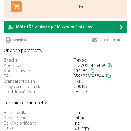
ks
Přidat do košíku
Máte IČ?
Získejte ještě výhodnější ceny!
Vytisknout
Odeslat emailem
Obecné parametry
Značka:
Trevos
Kód zboží:
ELSVOS1445489
Kód dodavatele:
104584
EAN:
8596328045844
Standardní balení:
1 ks
Recyklační poplatek:
7,00 Kč
Produktová řada:
EVELUX
Technické parametry
Barva světla..:
bílá
Barva tělesa:
antracit
Dálkové ovládání:
jiné
Délka:
870 mm