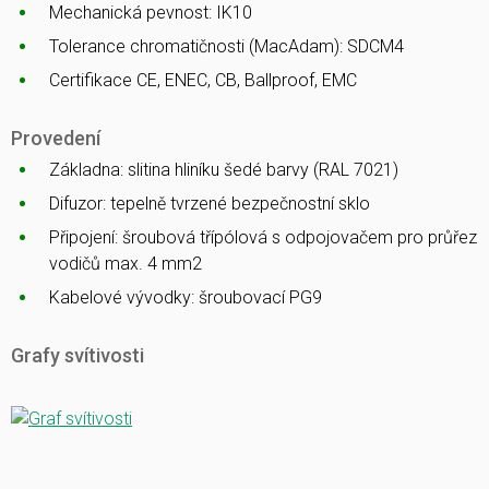
Mechanická pevnost: IK10
Tolerance chromatičnosti (MacAdam): SDCM4
Certifikace CE, ENEC, CB, Ballproof, EMC
Provedení
Základna: slitina hliníku šedé barvy (RAL 7021)
Difuzor: tepelně tvrzené bezpečnostní sklo
Připojení: šroubová třípólová s odpojovačem pro průřez
vodičů max. 4 mm2
Kabelové vývodky: šroubovací PG9
Grafy svítivosti