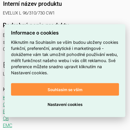
Interní název produktu
EVELUX L 96/310/730 CW1
Podrobný popis produktu
Informace o cookies
EVELUX L 96/310/730 CW1 108W IP66
svítidlo pouliční s modulem LED, spektrum 730A3, optika
Kliknutím na Souhlasím se vším budou uloženy cookies
funkční, preferenční, analytické i marketingové -
CW1 (Crosswalk)
dokážeme vám tak umožnit pohodlné používání webu,
měřit funkčnost našeho webu i vás cílit reklamou. Své
EVELUX
preference můžete snadno upravit kliknutím na
Nastavení cookies.
LED svítidlo pro osvětlení komunikací.
Ke stažení
Souhlasím se vším
Katalogový list
CE
Nastavení cookies
ENEC
CB
EMC