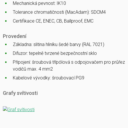
Mechanická pevnost: IK10
Tolerance chromatičnosti (MacAdam): SDCM4
Certifikace CE, ENEC, CB, Ballproof, EMC
Provedení
Základna: slitina hliníku šedé barvy (RAL 7021)
Difuzor: tepelně tvrzené bezpečnostní sklo
Připojení: šroubová třípólová s odpojovačem pro průřez
vodičů max. 4 mm2
Kabelové vývodky: šroubovací PG9
Grafy svítivosti