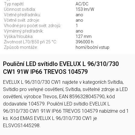
Typ napětí:
AC/DC
Účinnost svítidla:
153 lm/W
Včetně předřadníku:
ano
Včetně svět. zdroje:
ano
Vhodné pro počet svět. zdrojů:
1
Výměnný předřadník:
ano
Výška/hloubka:
127 mm
Životnost L70/B50 při 25 °C:
396000 h
Způsob montáže:
horní/boční vstup
Pouliční LED svítidlo EVELUX L 96/310/730
CW1 91W IP66 TREVOS 104579
EVELUX L 96/310/730 CW1 najdete v kategoriích Svítidla,
Svítidlo pro veřejné osvětlení, Svítidla, světelné zdroje a LED
osvětlení, výrobce Trevos, EAN 8596328045790, kód
dodavatele 104579. Pouliční LED svítidlo EVELUX L
96/310/730 CW1 91W IP66 TREVOS 104579 nabízíme od 1
ks. Kód EMAS EVELUX L 96/310/730 CW1 je
ELSVOS1445298.