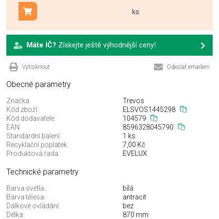
ks
Přidat do košíku
Máte IČ?
Získejte ještě výhodnější ceny!
Vytisknout
Odeslat emailem
Obecné parametry
Značka:
Trevos
Kód zboží:
ELSVOS1445298
Kód dodavatele:
104579
EAN:
8596328045790
Standardní balení:
1 ks
Recyklační poplatek:
7,00 Kč
Produktová řada:
EVELUX
Technické parametry
Barva světla..:
bílá
Barva tělesa:
antracit
Dálkové ovládání:
bez
Délka:
870 mm