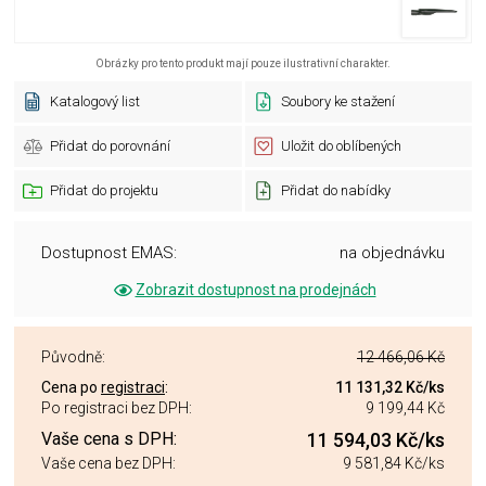
Obrázky pro tento produkt mají pouze ilustrativní charakter.
Katalogový list
Soubory ke stažení
Přidat do porovnání
Uložit do oblíbených
Přidat do projektu
Přidat do nabídky
Dostupnost EMAS:
na objednávku
Zobrazit dostupnost na prodejnách
Původně:
12 466,06 Kč
Cena po
registraci
:
11 131,32 Kč
/ks
Po registraci bez DPH:
9 199,44 Kč
Vaše cena s DPH:
11 594,03 Kč
/ks
Vaše cena bez DPH:
9 581,84 Kč
/ks