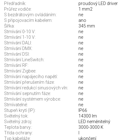
Předřadník:
proudový LED driver
Průřez vodiče:
1 mm2
S bezdrátovým ovládáním:
ne
S připojovacím kabelem:
ano
Šířka:
345 mm
Stmívání 0-10 V:
ne
Stmívání 1-10 V:
ne
Stmívání DALI:
ne
Stmívání DMX:
ne
Stmívání DSI:
ne
Stmívání LineSwitch:
ne
Stmívání RF:
ne
Stmívání Zigbee:
ne
Stmívání napájecího napětí:
ne
Stmívání přerušením fáze:
ne
Stmívání redukcí sinusových vln:
ne
Stmívání sepnutím fáze:
ne
Stmívání systémem výrobce:
ne
Stmívatelné:
ne
Stupeň krytí (IP):
IP66
Světelný tok:
14300 lm
Světelný zdroj:
LED neměnitelný
Teplota barvy.:
3000-3000 K
Třída ochrany:
I
Typ kabeláže:
ukončení