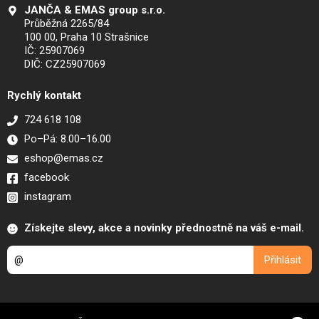
JANČA & EMAS group s.r.o.
Průběžná 2265/84
100 00, Praha 10 Strašnice
IČ: 25907069
DIČ: CZ25907069
Rychlý kontakt
724 618 108
Po–Pá: 8.00–16.00
eshop@emas.cz
facebook
instagram
Získejte slevy, akce a novinky přednostně na váš e-mail.