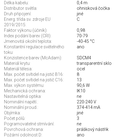
Délka kabelu:
0,4 m
Distributor světla:
ohnisková čočka
Druh připojení:
jiné
Energ. třída sv. zdroje EU
C
2019/2015:
Faktor výkonu (účiník):
0,98
Index podání barev (CRI):
70-79
Jmenovitá okolní teplota:
-40-45 °C
Konstantní regulace světelného
ano
toku:
Konzistence barev (McAdam):
SDCM4
Materiál krytu:
transparentní sklo
Materiál tělesa:
ocel
Max. počet svítidel na jistič B16:
8
Max. počet svítidel na jistič C16:
13
Max. výkon systému:
90,6 W
Mechanická ochrana:
IK10
Nastavitelná optika:
ne
Nominální napětí.:
220-240 V
Nominální proud.:
374-414 mA
Objímka:
jiné
Počet pólů:
3
Pogramovatelné stmívání:
ne
Povrchová ochrana:
práškový nástřik
Požární odolnost D:
ano