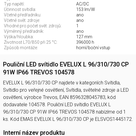
Typ napětí:
AC/DC
Účinnost svítidla:
153 lm/W
Včetně předřadníku:
ano
Včetně svět. zdroje:
ano
Vhodné pro počet svět. zdrojů:
1
Výměnný předřadník:
ano
Výška/hloubka:
127 mm
Životnost L70/B50 při 25 °C:
396000 h
Způsob montáže:
horní/boční vstup
Pouliční LED svítidlo EVELUX L 96/310/730 CP
91W IP66 TREVOS 104578
EVELUX L 96/310/730 CP najdete v kategoriích Svítidla,
Svítidlo pro veřejné osvětlení, Svítidla, světelné zdroje a LED
osvětlení, výrobce Trevos, EAN 8596328045783, kód
dodavatele 104578. Pouliční LED svítidlo EVELUX L
96/310/730 CP 91W IP66 TREVOS 104578 nabízíme od 1
ks. Kód EMAS EVELUX L 96/310/730 CP je ELSVOS1445172.
Interní název produktu