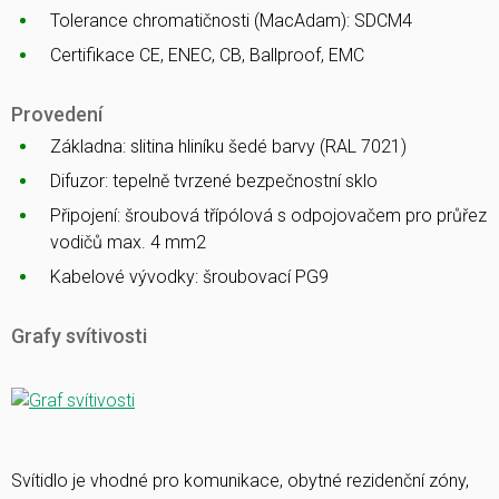
Tolerance chromatičnosti (MacAdam): SDCM4
Certifikace CE, ENEC, CB, Ballproof, EMC
Provedení
Základna: slitina hliníku šedé barvy (RAL 7021)
Difuzor: tepelně tvrzené bezpečnostní sklo
Připojení: šroubová třípólová s odpojovačem pro průřez
vodičů max. 4 mm2
Kabelové vývodky: šroubovací PG9
Grafy svítivosti
Svítidlo je vhodné pro komunikace, obytné rezidenční zóny,