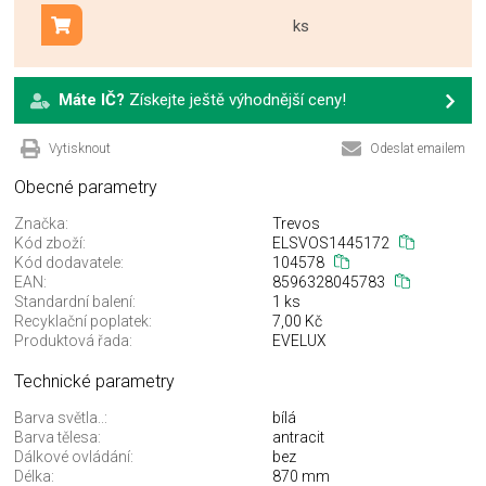
ks
Přidat do košíku
Máte IČ?
Získejte ještě výhodnější ceny!
Vytisknout
Odeslat emailem
Obecné parametry
Značka:
Trevos
Kód zboží:
ELSVOS1445172
Kód dodavatele:
104578
EAN:
8596328045783
Standardní balení:
1 ks
Recyklační poplatek:
7,00 Kč
Produktová řada:
EVELUX
Technické parametry
Barva světla..:
bílá
Barva tělesa:
antracit
Dálkové ovládání:
bez
Délka:
870 mm