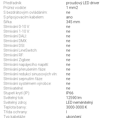
Předřadník:
proudový LED driver
Průřez vodiče:
1 mm2
S bezdrátovým ovládáním:
ne
S připojovacím kabelem:
ano
Šířka:
345 mm
Stmívání 0-10 V:
ne
Stmívání 1-10 V:
ne
Stmívání DALI:
ne
Stmívání DMX:
ne
Stmívání DSI:
ne
Stmívání LineSwitch:
ne
Stmívání RF:
ne
Stmívání Zigbee:
ne
Stmívání napájecího napětí:
ne
Stmívání přerušením fáze:
ne
Stmívání redukcí sinusových vln:
ne
Stmívání sepnutím fáze:
ne
Stmívání systémem výrobce:
ne
Stmívatelné:
ne
Stupeň krytí (IP):
IP66
Světelný tok:
12590 lm
Světelný zdroj:
LED neměnitelný
Teplota barvy.:
3000-3000 K
Třída ochrany:
I
Typ kabeláže:
ukončení