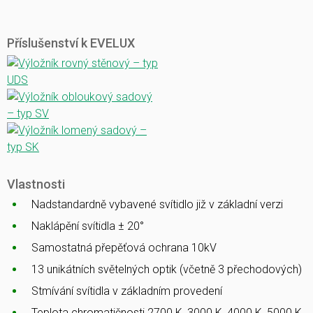
Příslušenství k EVELUX
Vlastnosti
Nadstandardně vybavené svítidlo již v základní verzi
Naklápění svítidla ± 20°
Samostatná přepěťová ochrana 10kV
13 unikátních světelných optik (včetně 3 přechodových)
Stmívání svítidla v základním provedení
Teplota chromatičnosti 2700 K, 3000 K, 4000 K, 5000 K,