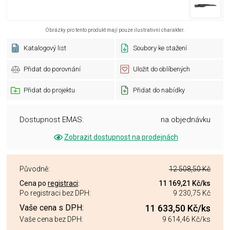
Obrázky pro tento produkt mají pouze ilustrativní charakter.
Katalogový list
Soubory ke stažení
Přidat do porovnání
Uložit do oblíbených
Přidat do projektu
Přidat do nabídky
Dostupnost EMAS:
na objednávku
Zobrazit dostupnost na prodejnách
Původně:
12 508,50 Kč
Cena po
registraci
:
11 169,21 Kč
/ks
Po registraci bez DPH:
9 230,75 Kč
Vaše cena s DPH:
11 633,50 Kč
/ks
Vaše cena bez DPH:
9 614,46 Kč
/ks