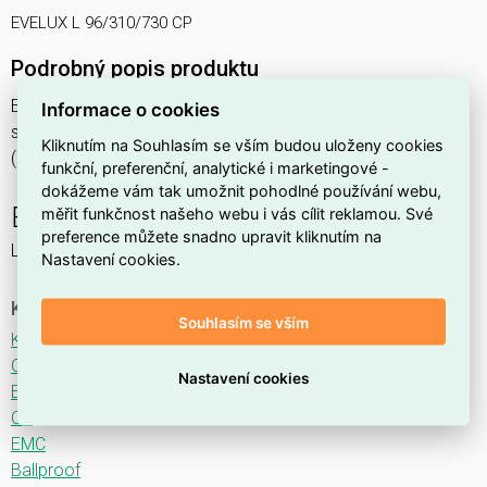
EVELUX L 96/310/730 CP
Podrobný popis produktu
EVELUX L 96/310/730 CP 108W IP66
Informace o cookies
svítidlo pouliční s modulem LED, spektrum 730A3, optika CP
Kliknutím na Souhlasím se vším budou uloženy cookies
(Central Parking TYPE I)
funkční, preferenční, analytické i marketingové -
dokážeme vám tak umožnit pohodlné používání webu,
EVELUX
měřit funkčnost našeho webu i vás cílit reklamou. Své
preference můžete snadno upravit kliknutím na
LED svítidlo pro osvětlení komunikací.
Nastavení cookies.
Ke stažení
Souhlasím se vším
Katalogový list
CE
Nastavení cookies
ENEC
CB
EMC
Ballproof