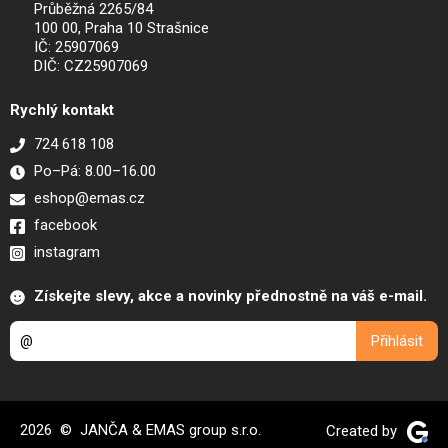
Průběžná 2265/84
100 00, Praha 10 Strašnice
IČ: 25907069
DIČ: CZ25907069
Rychlý kontakt
724 618 108
Po–Pá: 8.00–16.00
eshop@emas.cz
facebook
instagram
Získejte slevy, akce a novinky přednostně na váš e-mail.
2026 © JANČA & EMAS group s.r.o.
Created by