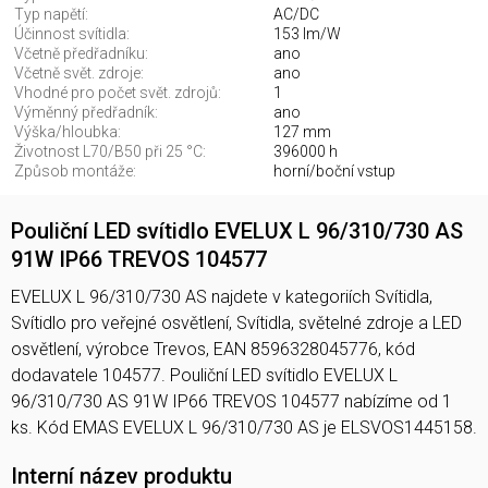
Typ napětí:
AC/DC
Účinnost svítidla:
153 lm/W
Včetně předřadníku:
ano
Včetně svět. zdroje:
ano
Vhodné pro počet svět. zdrojů:
1
Výměnný předřadník:
ano
Výška/hloubka:
127 mm
Životnost L70/B50 při 25 °C:
396000 h
Způsob montáže:
horní/boční vstup
Pouliční LED svítidlo EVELUX L 96/310/730 AS
91W IP66 TREVOS 104577
EVELUX L 96/310/730 AS najdete v kategoriích Svítidla,
Svítidlo pro veřejné osvětlení, Svítidla, světelné zdroje a LED
osvětlení, výrobce Trevos, EAN 8596328045776, kód
dodavatele 104577. Pouliční LED svítidlo EVELUX L
96/310/730 AS 91W IP66 TREVOS 104577 nabízíme od 1
ks. Kód EMAS EVELUX L 96/310/730 AS je ELSVOS1445158.
Interní název produktu