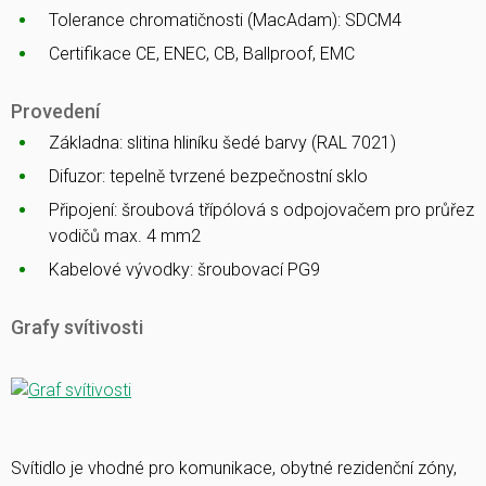
Tolerance chromatičnosti (MacAdam): SDCM4
Certifikace CE, ENEC, CB, Ballproof, EMC
Provedení
Základna: slitina hliníku šedé barvy (RAL 7021)
Difuzor: tepelně tvrzené bezpečnostní sklo
Připojení: šroubová třípólová s odpojovačem pro průřez
vodičů max. 4 mm2
Kabelové vývodky: šroubovací PG9
Grafy svítivosti
Svítidlo je vhodné pro komunikace, obytné rezidenční zóny,