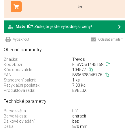
ks
Přidat do košíku
Máte IČ?
Získejte ještě výhodnější ceny!
Vytisknout
Odeslat emailem
Obecné parametry
Značka:
Trevos
Kód zboží:
ELSVOS1445158
Kód dodavatele:
104577
EAN:
8596328045776
Standardní balení:
1 ks
Recyklační poplatek:
7,00 Kč
Produktová řada:
EVELUX
Technické parametry
Barva světla..:
bílá
Barva tělesa:
antracit
Dálkové ovládání:
bez
Délka:
870 mm