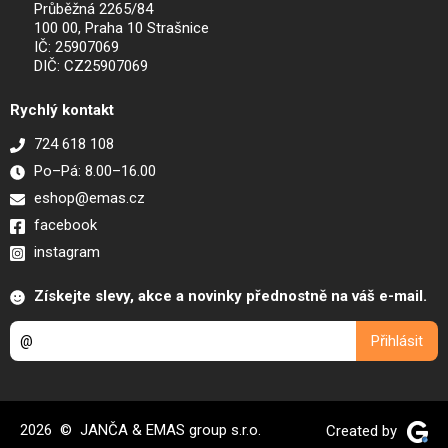
Průběžná 2265/84
100 00, Praha 10 Strašnice
IČ: 25907069
DIČ: CZ25907069
Rychlý kontakt
724 618 108
Po–Pá: 8.00–16.00
eshop@emas.cz
facebook
instagram
Získejte slevy, akce a novinky přednostně na váš e-mail.
2026 © JANČA & EMAS group s.r.o.
Created by