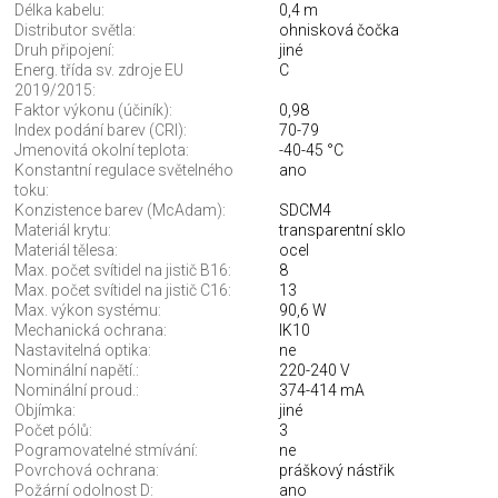
Délka kabelu:
0,4 m
Distributor světla:
ohnisková čočka
Druh připojení:
jiné
Energ. třída sv. zdroje EU
C
2019/2015:
Faktor výkonu (účiník):
0,98
Index podání barev (CRI):
70-79
Jmenovitá okolní teplota:
-40-45 °C
Konstantní regulace světelného
ano
toku:
Konzistence barev (McAdam):
SDCM4
Materiál krytu:
transparentní sklo
Materiál tělesa:
ocel
Max. počet svítidel na jistič B16:
8
Max. počet svítidel na jistič C16:
13
Max. výkon systému:
90,6 W
Mechanická ochrana:
IK10
Nastavitelná optika:
ne
Nominální napětí.:
220-240 V
Nominální proud.:
374-414 mA
Objímka:
jiné
Počet pólů:
3
Pogramovatelné stmívání:
ne
Povrchová ochrana:
práškový nástřik
Požární odolnost D:
ano