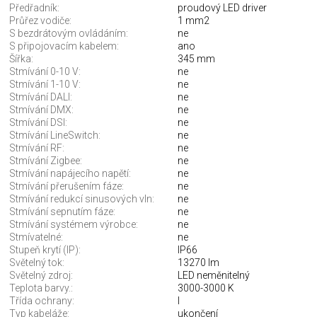
Předřadník:
proudový LED driver
Průřez vodiče:
1 mm2
S bezdrátovým ovládáním:
ne
S připojovacím kabelem:
ano
Šířka:
345 mm
Stmívání 0-10 V:
ne
Stmívání 1-10 V:
ne
Stmívání DALI:
ne
Stmívání DMX:
ne
Stmívání DSI:
ne
Stmívání LineSwitch:
ne
Stmívání RF:
ne
Stmívání Zigbee:
ne
Stmívání napájecího napětí:
ne
Stmívání přerušením fáze:
ne
Stmívání redukcí sinusových vln:
ne
Stmívání sepnutím fáze:
ne
Stmívání systémem výrobce:
ne
Stmívatelné:
ne
Stupeň krytí (IP):
IP66
Světelný tok:
13270 lm
Světelný zdroj:
LED neměnitelný
Teplota barvy.:
3000-3000 K
Třída ochrany:
I
Typ kabeláže:
ukončení