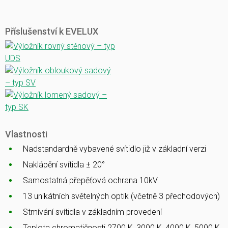
Příslušenství k EVELUX
Vlastnosti
Nadstandardně vybavené svítidlo již v základní verzi
Naklápění svítidla ± 20°
Samostatná přepěťová ochrana 10kV
13 unikátních světelných optik (včetně 3 přechodových)
Stmívání svítidla v základním provedení
Teplota chromatičnosti 2700 K, 3000 K, 4000 K, 5000 K,