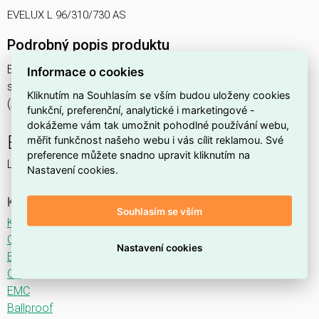
EVELUX L 96/310/730 AS
Podrobný popis produktu
EVELUX L 96/310/730 AS 108W IP66
Informace o cookies
svítidlo pouliční s modulem LED, spektrum 730A3, optika AS
Kliknutím na Souhlasím se vším budou uloženy cookies
(Asymmetric)
funkční, preferenční, analytické i marketingové -
dokážeme vám tak umožnit pohodlné používání webu,
EVELUX
měřit funkčnost našeho webu i vás cílit reklamou. Své
preference můžete snadno upravit kliknutím na
LED svítidlo pro osvětlení komunikací.
Nastavení cookies.
Ke stažení
Souhlasím se vším
Katalogový list
CE
Nastavení cookies
ENEC
CB
EMC
Ballproof