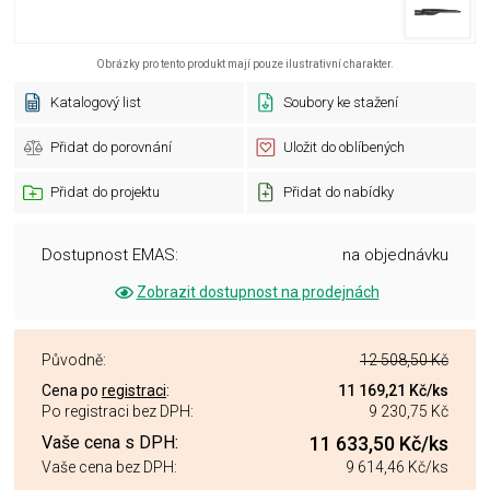
Obrázky pro tento produkt mají pouze ilustrativní charakter.
Katalogový list
Soubory ke stažení
Přidat do porovnání
Uložit do oblíbených
Přidat do projektu
Přidat do nabídky
Dostupnost EMAS:
na objednávku
Zobrazit dostupnost na prodejnách
Původně:
12 508,50 Kč
Cena po
registraci
:
11 169,21 Kč
/ks
Po registraci bez DPH:
9 230,75 Kč
Vaše cena s DPH:
11 633,50 Kč
/ks
Vaše cena bez DPH:
9 614,46 Kč
/ks