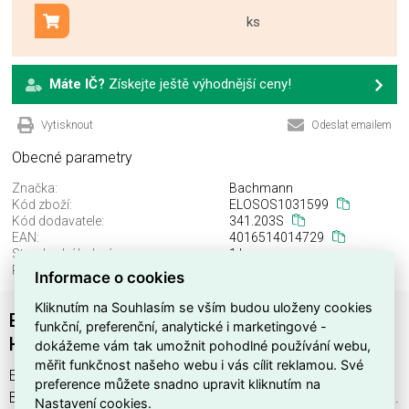
ks
Přidat do košíku
Máte IČ?
Získejte ještě výhodnější ceny!
Vytisknout
Odeslat emailem
Obecné parametry
Značka:
Bachmann
Kód zboží:
ELOSOS1031599
Kód dodavatele:
341.203S
EAN:
4016514014729
Standardní balení:
1 ks
Recyklační poplatek:
0,00 Kč
Informace o cookies
Kliknutím na Souhlasím se vším budou uloženy cookies
Bachman 341.203S Euro extension cord 3pole,
funkční, preferenční, analytické i marketingové -
H05VV-F 3G1,50mm2, 10m, wt
dokážeme vám tak umožnit pohodlné používání webu,
měřit funkčnost našeho webu i vás cílit reklamou. Své
Euro prodlužovací 3pole, H05VV-F 3G1,50m , výrobce
preference můžete snadno upravit kliknutím na
Bachmann, EAN 4016514014729, kód dodavatele 341.203S.
Nastavení cookies.