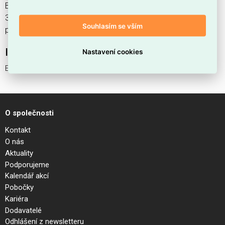
Bachman 341.203S Euro extension cord 3pole, H05VV-F
3G1,50mm2, 10m, wt nabízíme od 1 ks. Kód EMAS Euro
Souhlasím se vším
prodlužovací 3pole, H05VV-F 3G1,50m je ELOSOS1031599.
Interní název produktu
Nastavení cookies
Euro prodlužovací 3pole, H05VV-F 3G1,50m
O společnosti
Kontakt
O nás
Aktuality
Podporujeme
Kalendář akcí
Pobočky
Kariéra
Dodavatelé
Odhlášení z newsletteru