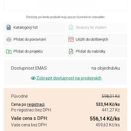
Obrázky pro tento produkt mají pouze ilustrativní charakter.
Katalogový list
Soubory ke stažení
Přidat do porovnání
Uložit do oblíbených
Přidat do projektu
Přidat do nabídky
Dostupnost EMAS:
na objednávku
Zobrazit dostupnost na prodejnách
Původně:
598,01 Kč
Cena po
registraci
:
533,94 Kč
/ks
Po registraci bez DPH:
441,27 Kč
Vaše cena s DPH:
556,14 Kč
/ks
Vaše cena bez DPH:
459,62 Kč
/ks