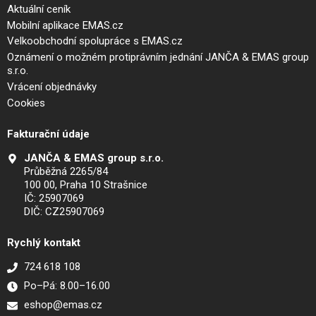
Aktuální ceník
Mobilní aplikace EMAS.cz
Velkoobchodní spolupráce s EMAS.cz
Oznámení o možném protiprávním jednání JANČA & EMAS group
s.r.o.
Vrácení objednávky
Cookies
Fakturační údaje
JANČA & EMAS group s.r.o.
Průběžná 2265/84
100 00, Praha 10 Strašnice
IČ: 25907069
DIČ: CZ25907069
Rychlý kontakt
724 618 108
Po–Pá: 8.00–16.00
eshop@emas.cz