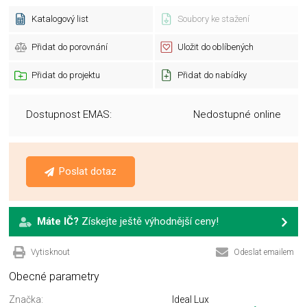
Katalogový list
Soubory ke stažení
Přidat do porovnání
Uložit do oblíbených
Přidat do projektu
Přidat do nabídky
Dostupnost EMAS:
Nedostupné online
Poslat dotaz
Máte IČ?
Získejte ještě výhodnější ceny!
Vytisknout
Odeslat emailem
Obecné parametry
Značka:
Ideal Lux