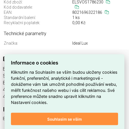
Kód zboží:
ELSVOS1786230
Kód dodavatele:
EAN:
8021696322186
Standardní balení:
1 ks
Recyklační poplatek:
0,00 Kč
Technické parametry
Značka:
Ideal Lux
ETERE AP GRIGIO 4000K
Informace o cookies
ETERE AP GRIGIO 4000K najdete v kategoriích Svítidla,
Kliknutím na Souhlasím se vším budou uloženy cookies
Svítidla, světelné zdroje a LED osvětlení, výrobce Ideal Lux,
funkční, preferenční, analytické i marketingové -
EAN 8021696322186, kód dodavatele . ETERE AP GRIGIO
dokážeme vám tak umožnit pohodlné používání webu,
4000K nabízíme od 1 ks. Kód EMAS ETERE AP GRIGIO
měřit funkčnost našeho webu i vás cílit reklamou. Své
preference můžete snadno upravit kliknutím na
4000K je ELSVOS1786230.
Nastavení cookies.
Interní název produktu
ETERE AP GRIGIO 4000K
Souhlasím se vším