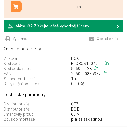
ks
Přidat do košíku
Máte IČ?
Získejte ještě výhodnější ceny!
Vytisknout
Odeslat emailem
Obecné parametry
Značka:
DCK
Kód zboží:
ELOSOS1907911
Kód dodavatele:
555000128
EAN:
2050000875977
Standardní balení:
1 ks
Recyklační poplatek:
0,00 Kč
Technické parametry
Distributor sítě:
ČEZ
Distributor sítě:
EG.D
Jmenovitý proud:
63 A
Způsob montáže:
pilíř se základnou