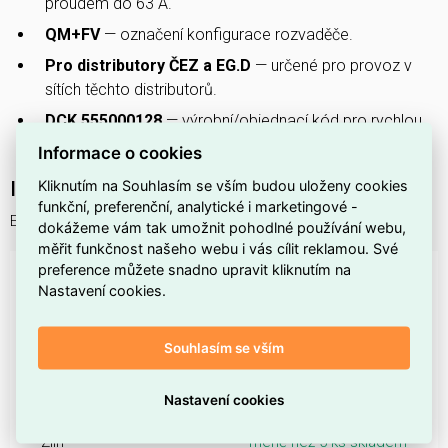
proudem do 63 A.
QM+FV
— označení konfigurace rozvaděče.
Pro distributory ČEZ a EG.D
— určené pro provoz v
sítích těchto distributorů.
DCK 555000128
— výrobní/objednací kód pro rychlou
identifikaci a objednávku.
Informace o cookies
Kliknutím na Souhlasím se vším budou uloženy cookies
Interní název produktu
funkční, preferenční, analytické i marketingové -
ER212/NKP7P/63-QM+FV
dokážeme vám tak umožnit pohodlné používání webu,
měřit funkčnost našeho webu i vás cílit reklamou. Své
preference můžete snadno upravit kliknutím na
DOSTUPNOST NA PRODEJNÁCH
Nastavení cookies.
Dostupnost centrální sklady EMAS
Souhlasím se vším
Centrální sklad Ostrava
více než 5 ks skladem
Nastavení cookies
Morava
Zlín
méně než 5 ks skladem