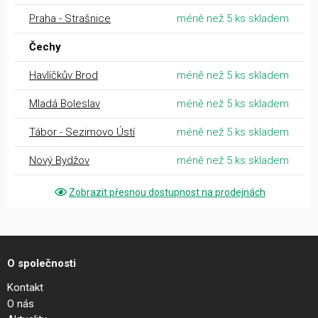
Praha - Strašnice
méně než 5 ks skladem
Čechy
Havlíčkův Brod
méně než 5 ks skladem
Mladá Boleslav
méně než 5 ks skladem
Tábor - Sezimovo Ústí
méně než 5 ks skladem
Nový Bydžov
méně než 5 ks skladem
Zobrazit přesnou dostupnost na prodejnách
O společnosti
Kontakt
O nás