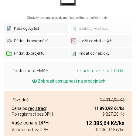
Obrázky pro tento produkt mají pouze ilustrativní charakter.
Katalogový list
Soubory ke stažení
Přidat do porovnání
Uložit do oblíbených
Přidat do projektu
Přidat do nabídky
Dostupnost EMAS:
skladem více než 50 ks
Zobrazit dostupnost na prodejnách
Původně:
13 317,90 Kč
Cena po
registraci
:
11 890,98 Kč
/ks
Po registraci bez DPH:
9 827,26 Kč
Vaše cena s DPH:
12 385,64 Kč
/ks
Vaše cena bez DPH:
10 236,07 Kč
/ks