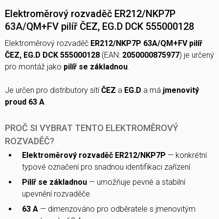
Elektroměrový rozvaděč ER212/NKP7P
63A/QM+FV pilíř ČEZ, EG.D DCK 555000128
Elektroměrový rozvaděč
ER212/NKP7P 63A/QM+FV pilíř
ČEZ, EG.D DCK 555000128
(EAN:
2050000875977
) je určený
pro montáž jako
pilíř se základnou
.
Je určen pro distributory sítí
ČEZ
a
EG.D
a má
jmenovitý
proud 63 A
.
PROČ SI VYBRAT TENTO ELEKTROMĚROVÝ
ROZVADĚČ?
Elektroměrový rozvaděč ER212/NKP7P
— konkrétní
typové označení pro snadnou identifikaci zařízení.
Pilíř se základnou
— umožňuje pevné a stabilní
upevnění rozvaděče.
63 A
— dimenzováno pro odběratele s jmenovitým