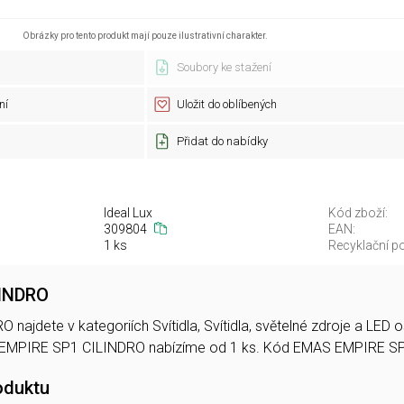
Obrázky pro tento produkt mají pouze ilustrativní charakter.
Soubory ke stažení
ní
Uložit do oblíbených
Přidat do nabídky
Ideal Lux
Kód zboží:
309804
EAN:
1 ks
Recyklační po
LINDRO
najdete v kategoriích Svítidla, Svítidla, světelné zdroje a LED
 EMPIRE SP1 CILINDRO nabízíme od 1 ks. Kód EMAS EMPIRE S
oduktu