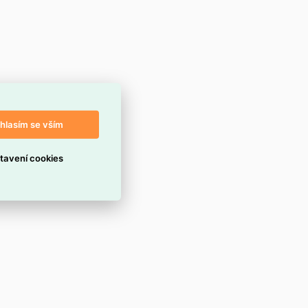
hlasím se vším
tavení cookies