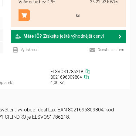
Vaše cena bez DPH:
2 922,92 Kč
/ks
ks
Přidat do košíku
Máte IČ?
Získejte ještě výhodnější ceny!
Vytisknout
Odeslat emailem
ELSVOS1786218
8021696309804
platek:
4,00 Kč
 osvětlení, výrobce Ideal Lux, EAN 8021696309804, kód
P1 CILINDRO je ELSVOS1786218.