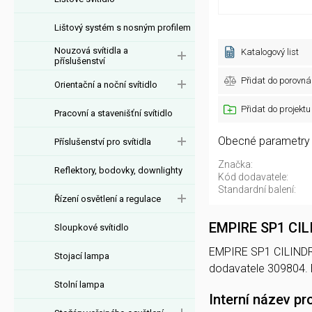
Lištový systém s nosným profilem
Nouzová svítidla a
Katalogový list
příslušenství
Přidat do porovná
Orientační a noční svítidlo
Přidat do projektu
Pracovní a stavenišťní svítidlo
Obecné parametry
Příslušenství pro svítidla
Značka:
Reflektory, bodovky, downlighty
Kód dodavatele:
Standardní balení:
Řízení osvětlení a regulace
EMPIRE SP1 CI
Sloupkové svítidlo
EMPIRE SP1 CILINDRO 
Stojací lampa
dodavatele 309804.
Stolní lampa
Interní název pr