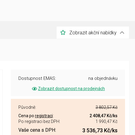
Zobrazit akční nabídky
Dostupnost EMAS:
na objednávku
Zobrazit dostupnost na prodejnách
Původně:
3 802,57 Kč
Cena po
registraci
:
2 408,47 Kč
/ks
Po registraci bez DPH:
1 990,47 Kč
Vaše cena s DPH:
3 536,73 Kč
/ks