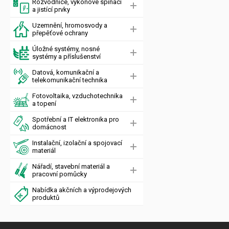
Rozvodnice, výkonové spínací
a jistící prvky
Uzemnění, hromosvody a
přepěťové ochrany
Úložné systémy, nosné
systémy a příslušenství
Datová, komunikační a
telekomunikační technika
Fotovoltaika, vzduchotechnika
a topení
Spotřební a IT elektronika pro
domácnost
Instalační, izolační a spojovací
materiál
Nářadí, stavební materiál a
pracovní pomůcky
Nabídka akčních a výprodejových
produktů