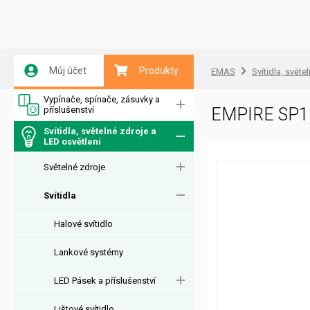
Můj účet
Produkty
EMAS
Svítidla, světe
Vypínače, spínače, zásuvky a
příslušenství
EMPIRE SP1
Svítidla, světelné zdroje a
LED osvětlení
Světelné zdroje
Svítidla
Halové svítidlo
Lankové systémy
LED Pásek a příslušenství
Lištové svítidlo