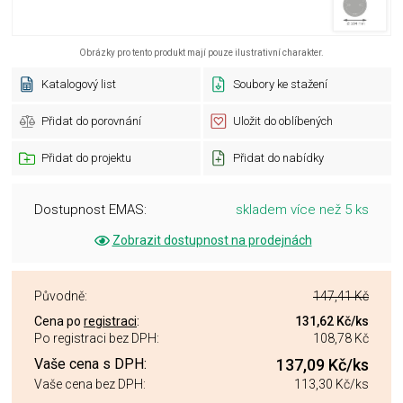
Obrázky pro tento produkt mají pouze ilustrativní charakter.
Katalogový list
Soubory ke stažení
Přidat do porovnání
Uložit do oblíbených
Přidat do projektu
Přidat do nabídky
Dostupnost EMAS:
skladem více než 5 ks
Zobrazit dostupnost na prodejnách
Původně:
147,41 Kč
Cena po
registraci
:
131,62 Kč
/ks
Po registraci bez DPH:
108,78 Kč
Vaše cena s DPH:
137,09 Kč
/ks
Vaše cena bez DPH:
113,30 Kč
/ks