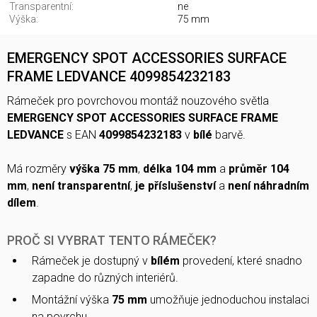
Transparentní:
ne
Výška:
75 mm
EMERGENCY SPOT ACCESSORIES SURFACE
FRAME LEDVANCE 4099854232183
Rámeček pro povrchovou montáž nouzového světla
EMERGENCY SPOT ACCESSORIES SURFACE FRAME
LEDVANCE
s EAN
4099854232183
v
bílé
barvě.
Má rozměry
výška 75 mm
,
délka 104 mm
a
průměr 104
mm
,
není transparentní
,
je příslušenství
a
není náhradním
dílem
.
PROČ SI VYBRAT TENTO RÁMEČEK?
Rámeček je dostupný v
bílém
provedení, které snadno
zapadne do různých interiérů.
Montážní výška
75 mm
umožňuje jednoduchou instalaci
na povrchu.