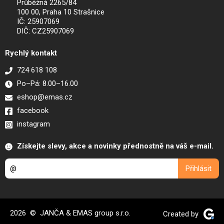
Průběžná 2265/84
100 00, Praha 10 Strašnice
IČ: 25907069
DIČ: CZ25907069
Rychlý kontakt
724 618 108
Po–Pá: 8.00–16.00
eshop@emas.cz
facebook
instagram
Získejte slevy, akce a novinky přednostně na váš e-mail.
2026 © JANČA & EMAS group s.r.o.
Created by