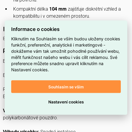
Kompaktní délka
104 mm
zajišťuje diskrétní vzhled a
kompatibilitu i v omezeném prostoru.
Interní název produktu
Informace o cookies
EM SPOT SURFACE FRAME LEDV
Kliknutím na Souhlasím se vším budou uloženy cookies
funkční, preferenční, analytické i marketingové -
Podrobný popis produktu
dokážeme vám tak umožnit pohodlné používání webu,
měřit funkčnost našeho webu i vás cílit reklamou. Své
EM SPOT SURFACE FRAME
preference můžete snadno upravit kliknutím na
Nastavení cookies.
EMERGENCY SPOT ACCESSORIES SURFACE FRAME
Souhlasím se vším
Rám pro přisazenou montáž, kulaté provedení pro svítidlo
EMERGENCY SPOT.
Nastavení cookies
Vlastnosti výrobku:
Nízká montážní hloubka. Robustní
polykarbonátové pouzdro.
Výhody výrobku:
Snadná instalace.