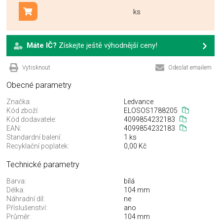
ks
Přidat do košíku
Máte IČ?
Získejte ještě výhodnější ceny!
Vytisknout
Odeslat emailem
Obecné parametry
Značka:
Ledvance
Kód zboží:
ELOSOS1788205
Kód dodavatele:
4099854232183
EAN:
4099854232183
Standardní balení:
1 ks
Recyklační poplatek:
0,00 Kč
Technické parametry
Barva:
bílá
Délka:
104 mm
Náhradní díl:
ne
Příslušenství:
ano
Průměr:
104 mm