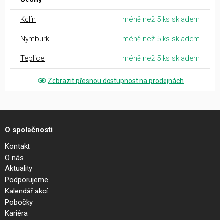
Kolín
méně než 5 ks skladem
Nymburk
méně než 5 ks skladem
Teplice
méně než 5 ks skladem
Zobrazit přesnou dostupnost na prodejnách
O společnosti
Kontakt
O nás
Aktuality
Podporujeme
Kalendář akcí
Pobočky
Kariéra