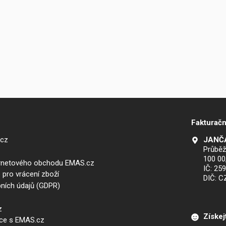
Fakturačn
.cz
JANČA
Průběž
100 00
ernetového obchodu EMAS.cz
IČ: 25
 pro vrácení zboží
DIČ: 
ních údajů (GDPR)
z
Získej
áce s EMAS.cz