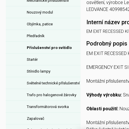
Mechanické příslušenství
osvětlení, výrobce
LEDVANCE 409985423
Nouzový modul
Interní název pr
Objímka, patice
EM EXIT RECESSED KI
Předřadník
Podrobný popis
Příslušenství pro svítidlo
EM EXIT RECESSED 
Startér
EMERGENCY EXIT S
Stínidlo lampy
Montážní příslušens
Světelné technické příslušenství
Výhody výrobku:
Sn
Trafo pro halogenové žárovky
Transformátorová svorka
Oblasti použití:
Nouzo
Zapalovač
Montážní příslušens