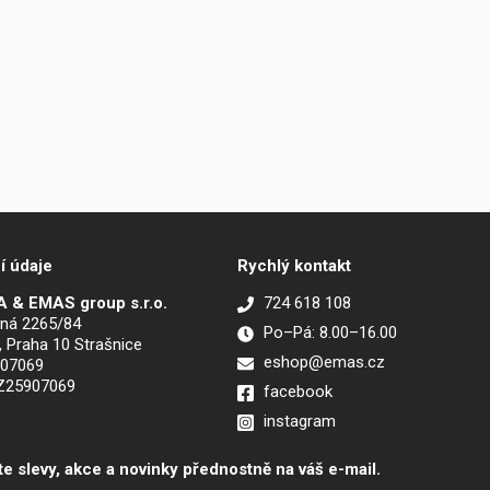
í údaje
Rychlý kontakt
 & EMAS group s.r.o.
724 618 108
ná 2265/84
Po–Pá: 8.00–16.00
, Praha 10 Strašnice
eshop@emas.cz
907069
CZ25907069
facebook
instagram
te slevy, akce a novinky přednostně na váš e-mail.