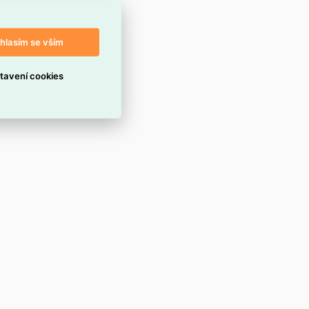
hlasím se vším
tavení cookies