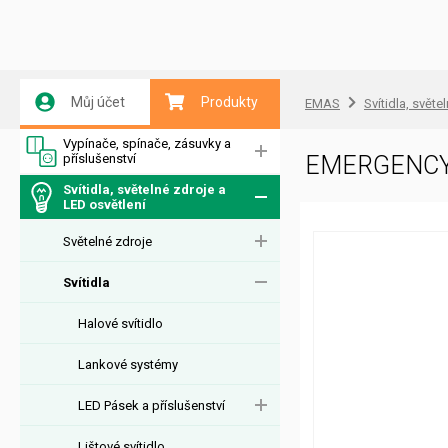
Můj účet
Produkty
EMAS
Svítidla, světe
Vypínače, spínače, zásuvky a
příslušenství
EMERGENCY 
Svítidla, světelné zdroje a
LED osvětlení
Světelné zdroje
Svítidla
Halové svítidlo
Lankové systémy
LED Pásek a příslušenství
Lištové svítidlo