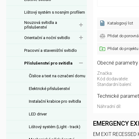
Lištový systém s nosným profilem
Nouzová svítidla a
Katalogový list
příslušenství
Přidat do porovná
Orientační a noční svítidlo
Přidat do projektu
Pracovní a stavenišťní svítidlo
Obecné parametry
Příslušenství pro svítidla
Značka:
Číslice a text na označení domu
Kód dodavatele:
Standardní balení:
Elektrické příslušenství
Technické paramet
Instalační krabice pro svítidla
Náhradní díl:
LED driver
EMERGENCY EXI
Lištový systém (Light - track)
EM EXIT RECESSED KIT L