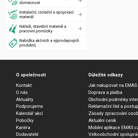
domácnost
Instalační, izolační a spojovací
materiál
Nářadí, stavební materiál a
pracovní pomůcky
Nabídka akčních a výprodejových
produktů
O společnosti
Důležité odkazy
Kontakt
Jak nakupovat na EMAS
O nás
Doprava a platba
Aktuality
Obchodní podmínky int
Podporujeme
Reklamační řád a postup
Kalendář akcí
Zásady zpracování osob
Pobočky
Aktuální ceník
Kariéra
Mobilní aplikace EMAS.c
Dodavatelé
Velkoobchodní spolupr