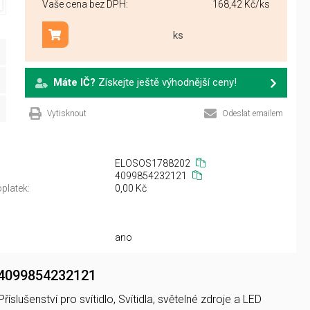
Vaše cena bez DPH:
168,42 Kč
/ks
ks
Přidat do košíku
Máte IČ?
Získejte ještě výhodnější ceny!
Vytisknout
Odeslat emailem
ELOSOS1788202
4099854232121
platek:
0,00 Kč
ano
4099854232121
íslušenství pro svítidlo, Svítidla, světelné zdroje a LED