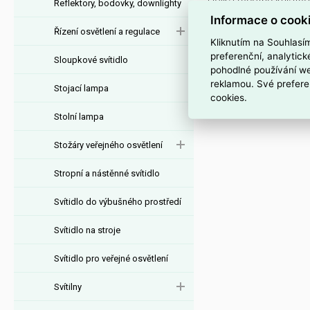
Délka (včetně kulatýc
Reflektory, bodovky, downlighty
Výška (vč. válc. svít
Informace o cook
Řízení osvětlení a regulace
Šířka (včetně kulatýc
Kliknutím na Souhlasí
Standardy: CE / CB /
preferenční, analytic
Sloupkové svítidlo
Záruka: 2 roky
pohodlné používání we
reklamou. Své prefere
Stojací lampa
cookies.
Stolní lampa
Stožáry veřejného osvětlení
Stropní a nástěnné svítidlo
Svítidlo do výbušného prostředí
Svítidlo na stroje
Svítidlo pro veřejné osvětlení
Svítilny