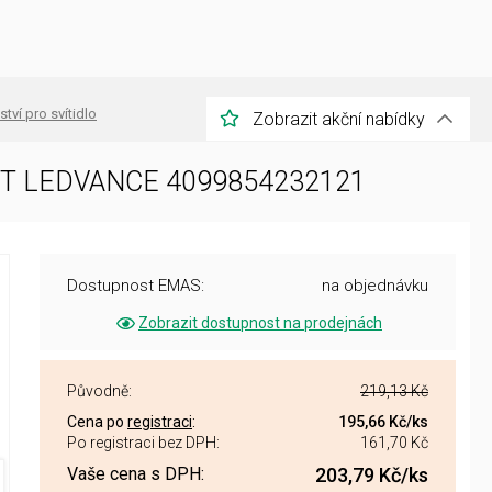
ství pro svítidlo
Zobrazit akční nabídky
IT LEDVANCE 4099854232121
Dostupnost EMAS:
na objednávku
Zobrazit dostupnost na prodejnách
Původně:
219,13 Kč
Cena po
registraci
:
195,66 Kč
/ks
Po registraci bez DPH:
161,70 Kč
Vaše cena s DPH:
203,79 Kč
/ks