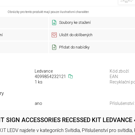
Obrázky pro tento produkt mají pouze ilustrativní charakter.
Soubory ke stažení
ní
Uložit do oblíbených
Přidat do nabídky
Ledvance
Kód zboží:
4099854232121
EAN:
1 ks
Recyklační po
ry
ano
Příslušenství:
T SIGN ACCESSORIES RECESSED KIT LEDVANCE 
EDV najdete v kategoriích Svítidla, Příslušenství pro svítidla, Př