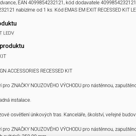
 Ledvance, EAN 4099854232121, kód dodavatele 4099854232
2121 nabízíme od 1 ks. Kód EMAS EM EXIT RECESSED KIT L
oduktu
T LEDV
 produktu
KIT
IGN ACCESSORIES RECESSED KIT
tví pro ZNAČKY NOUZOVÉHO VÝCHODU pro nástěnnou, zapuštěnou
adná instalace.
vé osvětlení únikových tras. Kanceláře, školství, veřejné budov
tví pro ZNAČKY NOUZOVÉHO VÝCHODU pro nástěnnou, zapuštěnou