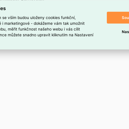
h svítidel): 350.00 mm
idel): 45.00 mm
ies
h svítidel): 82.00 mm
Sou
m se vším budou uloženy cookies funkční,
 UKCA / EAC
ké i marketingové - dokážeme vám tak umožnit
bu, měřit funkčnost našeho webu i vás cílit
Nas
nce můžete snadno upravit kliknutím na Nastavení